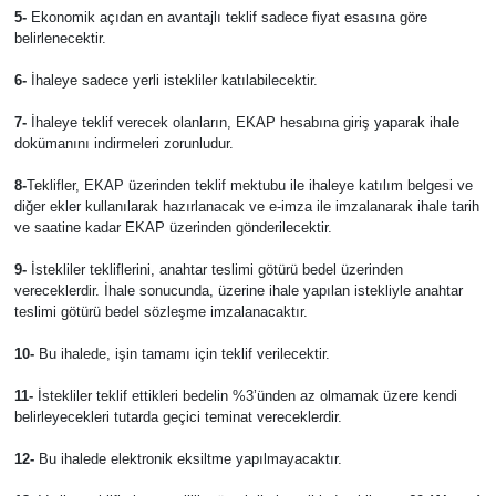
5-
Ekonomik açıdan en avantajlı teklif sadece fiyat esasına göre
belirlenecektir.
6-
İhaleye sadece yerli istekliler katılabilecektir.
7-
İhaleye teklif verecek olanların, EKAP hesabına giriş yaparak ihale
dokümanını indirmeleri zorunludur.
8-
Teklifler, EKAP üzerinden teklif mektubu ile ihaleye katılım belgesi ve
diğer ekler kullanılarak hazırlanacak ve e-imza ile imzalanarak ihale tarih
ve saatine kadar EKAP üzerinden gönderilecektir.
9-
İstekliler tekliflerini, anahtar teslimi götürü bedel üzerinden
vereceklerdir. İhale sonucunda, üzerine ihale yapılan istekliyle anahtar
teslimi götürü bedel sözleşme imzalanacaktır.
10-
Bu ihalede, işin tamamı için teklif verilecektir.
11-
İstekliler teklif ettikleri bedelin %3’ünden az olmamak üzere kendi
belirleyecekleri tutarda geçici teminat vereceklerdir.
12-
Bu ihalede elektronik eksiltme yapılmayacaktır.