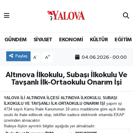
GÜNDEM
Yalova Nöbetçi Eczaneler
SİYASET
Yalova Hava Durumu
GÜNDEM
SİYASET
EKONOMİ
KÜLTÜR
EĞİTİM
EKONOMİ
Yalova Namaz Vakitleri
Paylaş
-
+
04.06.2026 - 00:00
A
A
KÜLTÜR
Yalova Trafik Yoğunluk Haritası
Altınova İlkokulu, Subaşı İlkokulu Ve
Tavşanlı İlk-Ortaokulu Onarım İşi
EĞİTİM
Puan Durumu ve Fikstür
BİLİM VE TEKNOLOJİ
Tüm Manşetler
YALOVA İLİ ALTINOVA İLÇESİ ALTINOVA İLKOKULU, SUBAŞI
İLKOKULU VE TAVŞANLI İLK-ORTAOKULU ONARIM İŞİ
yapım işi
4734 sayılı Kamu İhale Kanununun 19 uncu maddesine göre açık ihale
ASAYİŞ
Son Dakika Haberleri
usulü ile ihale edilecek olup, teklifler sadece elektronik ortamda EKAP
üzerinden alınacaktır.
İhaleye ilişkin ayrıntılı bilgiler aşağıda yer almaktadır:
SAĞLIK
Haber Arşivi