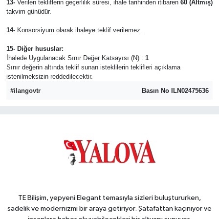
13-
Verilen tekliflerin geçerlilik süresi, ihale tarihinden itibaren
60 (Altmış)
takvim günüdür.
14-
Konsorsiyum olarak ihaleye teklif verilemez.
15- Diğer hususlar:
İhalede Uygulanacak Sınır Değer Katsayısı (N) :
1
Sınır değerin altında teklif sunan isteklilerin teklifleri açıklama
istenilmeksizin reddedilecektir.
#ilangovtr
Basın No ILN02475636
TE Bilişim, yepyeni Elegant temasıyla sizleri buluştururken,
sadelik ve modernizmi bir araya getiriyor. Şatafattan kaçınıyor ve