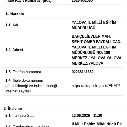
İhale Kayıt Numarası (İKN)
:
2026/932385
SPOR
1- İdarenin
YALOVA İL MİLLİ EĞİTİM
ULUSAL
1.1.
Adı
:
MÜDÜRLÜĞÜ
BAHÇELİEVLER MAH.
İLÇELERİMİZ
ŞEHİT ÖMER FAYDALI CAD.
YALOVA İL MİLLİ EGİTİM
1.2.
Adresi
:
MÜDÜRLÜGÜ NO: 190
RESMİ İLAN
MERKEZ / YALOVA YALOVA
MERKEZ/YALOVA
1.3.
Telefon numarası
:
02268141632
1.4.
İhale dokümanının
görülebileceği ve indirilebileceği
:
https://ekap.kik.gov.tr/EKAP/
internet sayfası
2- İhalenin
2.1.
Tarih ve Saati
:
12.06.2026 - 11:30
İl Milli Eğitim Müdürlüğü Ek
2.2.
Yapılacağı (e-tekliflerin