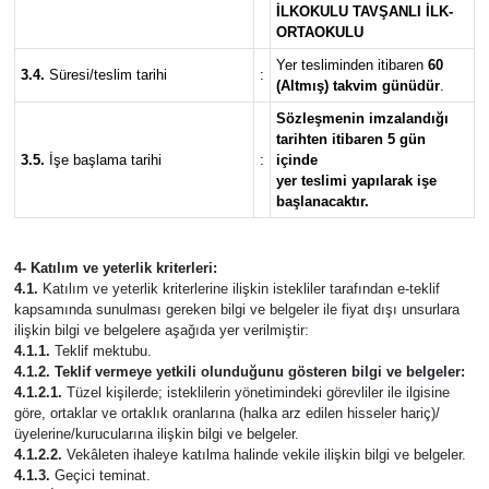
İLKOKULU TAVŞANLI İLK-
ORTAOKULU
Yer tesliminden itibaren
60
3.4.
Süresi/teslim tarihi
:
(Altmış) takvim günüdür
.
Sözleşmenin imzalandığı
tarihten itibaren 5 gün
3.5.
İşe başlama tarihi
:
içinde
yer teslimi yapılarak işe
başlanacaktır.
4- Katılım ve yeterlik kriterleri:
4.1.
Katılım ve yeterlik kriterlerine ilişkin istekliler tarafından e-teklif
kapsamında sunulması gereken bilgi ve belgeler ile fiyat dışı unsurlara
ilişkin bilgi ve belgelere aşağıda yer verilmiştir:
4.1.1.
Teklif mektubu.
4.1.2. Teklif vermeye yetkili olunduğunu gösteren bilgi ve belgeler:
4.1.2.1.
Tüzel kişilerde; isteklilerin yönetimindeki görevliler ile ilgisine
göre, ortaklar ve ortaklık oranlarına (halka arz edilen hisseler hariç)/
üyelerine/kurucularına ilişkin bilgi ve belgeler.
4.1.2.2.
Vekâleten ihaleye katılma halinde vekile ilişkin bilgi ve belgeler.
4.1.3.
Geçici teminat.