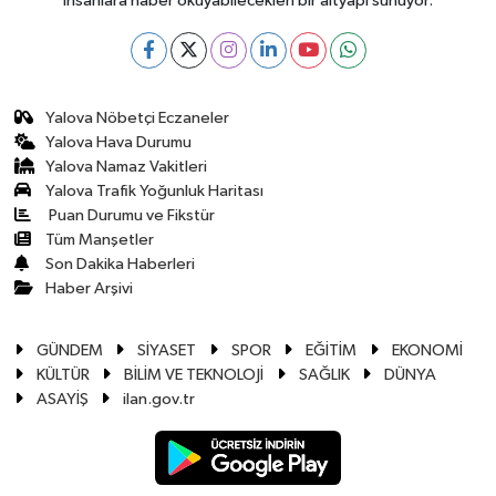
insanlara haber okuyabilecekleri bir altyapı sunuyor.
Yalova Nöbetçi Eczaneler
Yalova Hava Durumu
Yalova Namaz Vakitleri
Yalova Trafik Yoğunluk Haritası
Puan Durumu ve Fikstür
Tüm Manşetler
Son Dakika Haberleri
Haber Arşivi
GÜNDEM
SİYASET
SPOR
EĞİTİM
EKONOMİ
KÜLTÜR
BİLİM VE TEKNOLOJİ
SAĞLIK
DÜNYA
ASAYİŞ
ilan.gov.tr