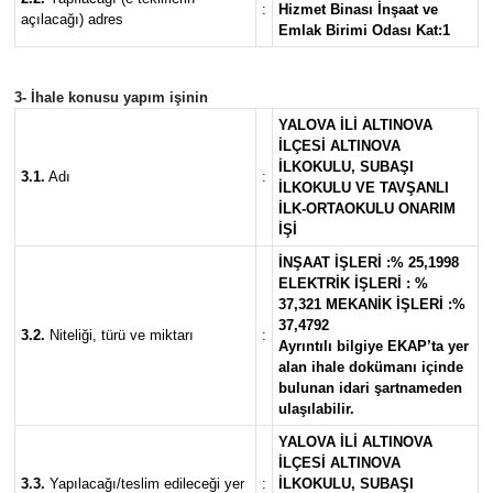
:
Hizmet Binası İnşaat ve
açılacağı) adres
Emlak Birimi Odası Kat:1
3- İhale konusu yapım işinin
YALOVA İLİ ALTINOVA
İLÇESİ ALTINOVA
İLKOKULU, SUBAŞI
3.1.
Adı
:
İLKOKULU VE TAVŞANLI
İLK-ORTAOKULU ONARIM
İŞİ
İNŞAAT İŞLERİ :% 25,1998
ELEKTRİK İŞLERİ : %
37,321 MEKANİK İŞLERİ :%
37,4792
3.2.
Niteliği, türü ve miktarı
:
Ayrıntılı bilgiye EKAP’ta yer
alan ihale dokümanı içinde
bulunan idari şartnameden
ulaşılabilir.
YALOVA İLİ ALTINOVA
İLÇESİ ALTINOVA
3.3.
Yapılacağı/teslim edileceği yer
:
İLKOKULU, SUBAŞI