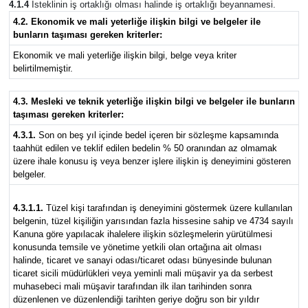
4.1.4
İsteklinin iş ortaklığı olması halinde iş ortaklığı beyannamesi.
4.2. Ekonomik ve mali yeterliğe ilişkin bilgi ve belgeler ile
bunların taşıması gereken kriterler:
Ekonomik ve mali yeterliğe ilişkin bilgi, belge veya kriter
belirtilmemiştir.
4.3. Mesleki ve teknik yeterliğe ilişkin bilgi ve belgeler ile bunların
taşıması gereken kriterler:
4.3.1.
Son on beş yıl içinde bedel içeren bir sözleşme kapsamında
taahhüt edilen ve teklif edilen bedelin % 50 oranından az olmamak
üzere ihale konusu iş veya benzer işlere ilişkin iş deneyimini gösteren
belgeler.
4.3.1.1.
Tüzel kişi tarafından iş deneyimini göstermek üzere kullanılan
belgenin, tüzel kişiliğin yarısından fazla hissesine sahip ve 4734 sayılı
Kanuna göre yapılacak ihalelere ilişkin sözleşmelerin yürütülmesi
konusunda temsile ve yönetime yetkili olan ortağına ait olması
halinde, ticaret ve sanayi odası/ticaret odası bünyesinde bulunan
ticaret sicili müdürlükleri veya yeminli mali müşavir ya da serbest
muhasebeci mali müşavir tarafından ilk ilan tarihinden sonra
düzenlenen ve düzenlendiği tarihten geriye doğru son bir yıldır