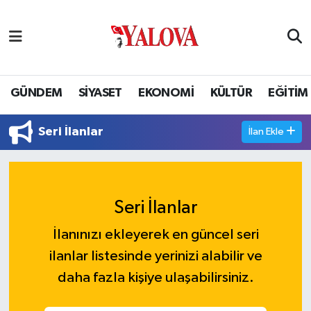
GÜNDEM
Yalova Nöbetçi Eczaneler
SİYASET
Yalova Hava Durumu
GÜNDEM
SİYASET
EKONOMİ
KÜLTÜR
EĞİTİM
EKONOMİ
Yalova Namaz Vakitleri
Seri İlanlar
İlan Ekle
KÜLTÜR
Yalova Trafik Yoğunluk Haritası
EĞİTİM
Puan Durumu ve Fikstür
Seri İlanlar
BİLİM VE TEKNOLOJİ
Tüm Manşetler
İlanınızı ekleyerek en güncel seri
ilanlar listesinde yerinizi alabilir ve
ASAYİŞ
Son Dakika Haberleri
daha fazla kişiye ulaşabilirsiniz.
SAĞLIK
Haber Arşivi