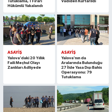
Tutuklama, 1 Firari
Vadiden Kurtarıldı
Hükümlü Yakalandı
ASAYİŞ
ASAYİŞ
Yalova’daki 20 Yıllık
Yalova’nın da
Faili Meçhul Olayı
Aralarında Bulunduğu
Zanlıları Adliyede
27 İlde Yasa Dışı Bahis
Operasyonu: 79
Tutuklama