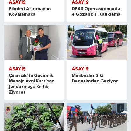
ASAYİŞ
ASAYİŞ
Filmleri Aratmayan
DEAŞ Operasyonunda
Kovalamaca
4 Gözaltı: 1 Tutuklama
ASAYİŞ
ASAYİŞ
Çınarcık’ta Güvenlik
Minibüsler Sıkı
Mesajı: Avni Kurt’tan
Denetimden Geçiyor
Jandarmaya Kritik
Ziyaret