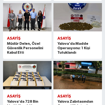
ASAYİŞ
ASAYİŞ
Müdür Delen, Özel
Yalova’da Madde
Güvenlik Personelini
Operasyonu: 1 Kişi
Kabul Etti
Tutuklandı
ASAYİŞ
ASAYİŞ
Yalova’da 728 Bin
Yalova Zabıtasından