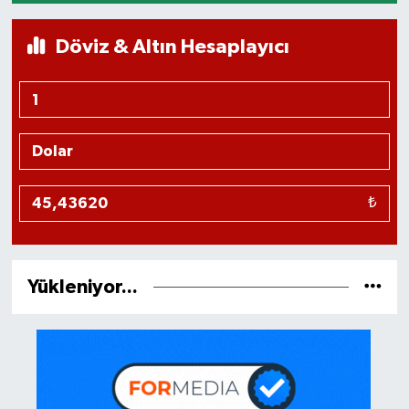
Döviz & Altın Hesaplayıcı
₺
Yükleniyor...