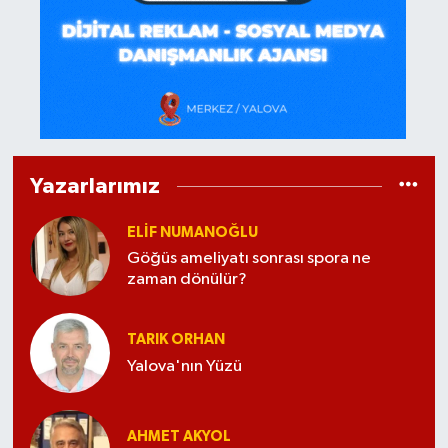
Yazarlarımız
ELİF NUMANOĞLU
Göğüs ameliyatı sonrası spora ne
zaman dönülür?
TARIK ORHAN
Yalova'nın Yüzü
AHMET AKYOL