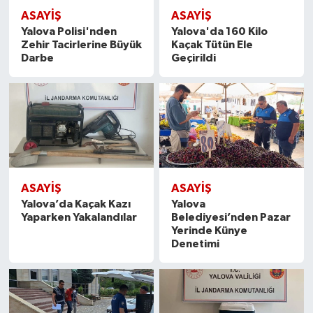
ASAYİŞ
ASAYİŞ
Yalova Polisi'nden
Yalova'da 160 Kilo
Zehir Tacirlerine Büyük
Kaçak Tütün Ele
Darbe
Geçirildi
ASAYİŞ
ASAYİŞ
Yalova’da Kaçak Kazı
Yalova
Yaparken Yakalandılar
Belediyesi’nden Pazar
Yerinde Künye
Denetimi