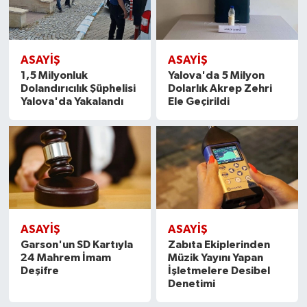
ASAYİŞ
ASAYİŞ
1,5 Milyonluk
Yalova'da 5 Milyon
Dolandırıcılık Şüphelisi
Dolarlık Akrep Zehri
Yalova'da Yakalandı
Ele Geçirildi
ASAYİŞ
ASAYİŞ
Garson'un SD Kartıyla
Zabıta Ekiplerinden
24 Mahrem İmam
Müzik Yayını Yapan
Deşifre
İşletmelere Desibel
Denetimi