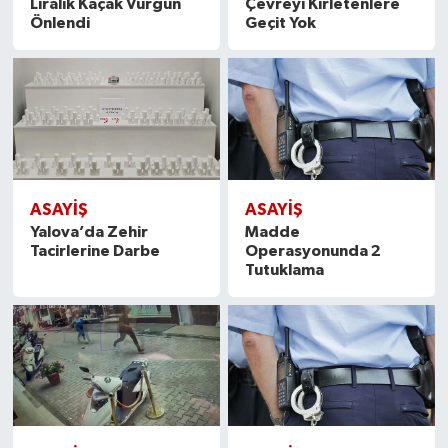
Liralık Kaçak Vurgun
Çevreyi Kirletenlere
Önlendi
Geçit Yok
ASAYİŞ
ASAYİŞ
Yalova’da Zehir
Madde
Tacirlerine Darbe
Operasyonunda 2
Tutuklama