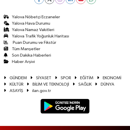
Yalova Nöbetçi Eczaneler
Yalova Hava Durumu
Yalova Namaz Vakitleri
Yalova Trafik Yoğunluk Haritası
Puan Durumu ve Fikstür
Tüm Manşetler
Son Dakika Haberleri
Haber Arşivi
GÜNDEM
SİYASET
SPOR
EĞİTİM
EKONOMİ
KÜLTÜR
BİLİM VE TEKNOLOJİ
SAĞLIK
DÜNYA
ASAYİŞ
ilan.gov.tr