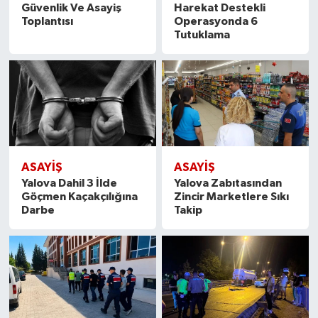
Güvenlik Ve Asayiş
Harekat Destekli
Toplantısı
Operasyonda 6
Tutuklama
ASAYİŞ
ASAYİŞ
Yalova Dahil 3 İlde
Yalova Zabıtasından
Göçmen Kaçakçılığına
Zincir Marketlere Sıkı
Darbe
Takip