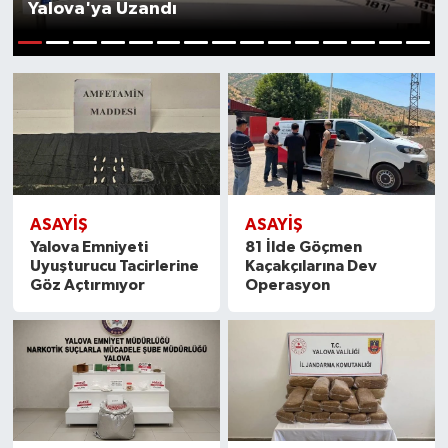
Yalova'ya Uzandı
SPOR
1
2
3
4
5
6
7
8
9
10
11
12
13
14
15
ULUSAL
İLÇELERİMİZ
RESMİ İLAN
ASAYİŞ
ASAYİŞ
Yalova Emniyeti
81 İlde Göçmen
Uyuşturucu Tacirlerine
Kaçakçılarına Dev
Göz Açtırmıyor
Operasyon