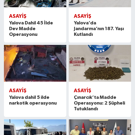
ASAYİŞ
ASAYİŞ
Yalova Dahil 45 İlde
Yalova’da
Dev Madde
Jandarma’nın 187. Yaşı
Operasyonu
Kutlandı
ASAYİŞ
ASAYİŞ
Yalova dahil 5 ilde
Çınarcık’ta Madde
narkotik operasyonu
Operasyonu: 2 Şüpheli
Tutuklandı