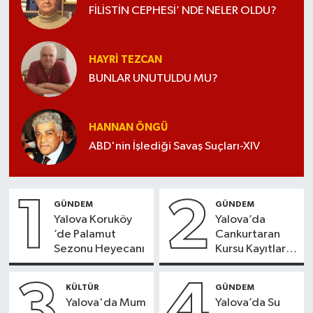
FİLİSTİN CEPHESİ’ NDE NELER OLDU?
HAYRI TEZCAN
BUNLAR UNUTULDU MU?
HANNAN ÖNGÜ
ABD'nin İşlediği Savaş Suçları-XIV
1
2
GÜNDEM
GÜNDEM
Yalova Koruköy
Yalova’da
’de Palamut
Cankurtaran
Sezonu Heyecanı
Kursu Kayıtları
Başladı
3
4
KÜLTÜR
GÜNDEM
Yalova'da Mum
Yalova’da Su