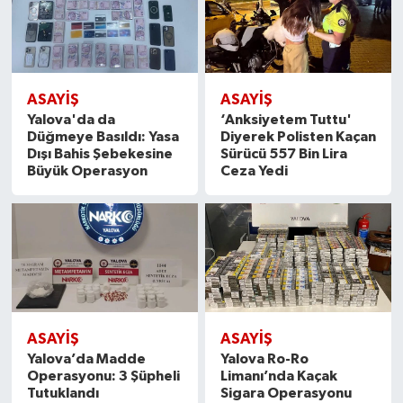
ASAYİŞ
ASAYİŞ
Yalova'da da
‘Anksiyetem Tuttu'
Düğmeye Basıldı: Yasa
Diyerek Polisten Kaçan
Dışı Bahis Şebekesine
Sürücü 557 Bin Lira
Büyük Operasyon
Ceza Yedi
ASAYİŞ
ASAYİŞ
Yalova’da Madde
Yalova Ro-Ro
Operasyonu: 3 Şüpheli
Limanı’nda Kaçak
Tutuklandı
Sigara Operasyonu