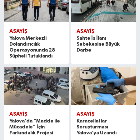
ASAYİŞ
ASAYİŞ
Yalova Merkezli
Sahte İş İlanı
Dolandırıcılık
Şebekesine Büyük
Operasyonunda 28
Darbe
Şüpheli Tutuklandı
ASAYİŞ
ASAYİŞ
Yalova’da “Madde ile
Karacellatlar
Mücadele” İçin
Soruşturması
Farkındalık Projesi
Yalova’ya Uzandı