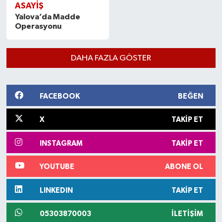
ASAYİŞ
Yalova’da Madde
Operasyonu
DAHA FAZLA GÖSTER
FACEBOOK
BEĞEN
X
TAKIP ET
INSTAGRAM
TAKIP ET
YOUTUBE
ABONE OL
LINKEDIN
TAKIP ET
05303870003
İLETIŞIM