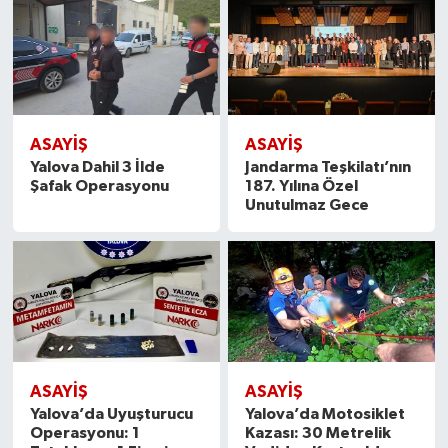
ASAYİŞ
ASAYİŞ
Yalova Dahil 3 İlde
Jandarma Teşkilatı’nın
Şafak Operasyonu
187. Yılına Özel
Unutulmaz Gece
ASAYİŞ
ASAYİŞ
Yalova’da Uyuşturucu
Yalova’da Motosiklet
Operasyonu: 1
Kazası: 30 Metrelik