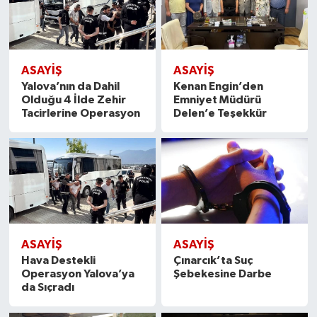
ASAYİŞ
ASAYİŞ
Yalova’nın da Dahil
Kenan Engin’den
Olduğu 4 İlde Zehir
Emniyet Müdürü
Tacirlerine Operasyon
Delen’e Teşekkür
ASAYİŞ
ASAYİŞ
Hava Destekli
Çınarcık’ta Suç
Operasyon Yalova’ya
Şebekesine Darbe
da Sıçradı