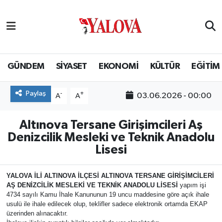
GÜNDEM
Yalova Nöbetçi Eczaneler
SİYASET
Yalova Hava Durumu
GÜNDEM
SİYASET
EKONOMİ
KÜLTÜR
EĞİTİM
EKONOMİ
Yalova Namaz Vakitleri
Paylaş
-
+
03.06.2026 - 00:00
A
A
KÜLTÜR
Yalova Trafik Yoğunluk Haritası
Altınova Tersane Girişimcileri Aş
Denizcilik Mesleki ve Teknik Anadolu
EĞİTİM
Puan Durumu ve Fikstür
Lisesi
BİLİM VE TEKNOLOJİ
Tüm Manşetler
YALOVA
İ
L
İ
ALTINOVA
İ
LÇES
İ
ALTINOVA TERSANE G
İ
R
İŞİ
MC
İ
LER
İ
A
Ş
DEN
İ
ZC
İ
L
İ
K MESLEK
İ
VE TEKN
İ
K ANADOLU L
İ
SES
İ
yapım işi
ASAYİŞ
Son Dakika Haberleri
4734 sayılı Kamu İhale Kanununun 19 uncu maddesine göre açık ihale
usulü ile ihale edilecek olup, teklifler sadece elektronik ortamda EKAP
üzerinden alınacaktır.
SAĞLIK
Haber Arşivi