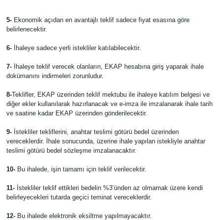
5-
Ekonomik açıdan en avantajlı teklif sadece fiyat esasına göre
belirlenecektir.
6-
İhaleye sadece yerli istekliler katılabilecektir.
7-
İhaleye teklif verecek olanların, EKAP hesabına giriş yaparak ihale
dokümanını indirmeleri zorunludur.
8-
Teklifler, EKAP üzerinden teklif mektubu ile ihaleye katılım belgesi ve
diğer ekler kullanılarak hazırlanacak ve e-imza ile imzalanarak ihale tarih
ve saatine kadar EKAP üzerinden gönderilecektir.
9-
İstekliler tekliflerini, anahtar teslimi götürü bedel üzerinden
vereceklerdir. İhale sonucunda, üzerine ihale yapılan istekliyle anahtar
teslimi götürü bedel sözleşme imzalanacaktır.
10-
Bu ihalede, işin tamamı için teklif verilecektir.
11-
İstekliler teklif ettikleri bedelin %3’ünden az olmamak üzere kendi
belirleyecekleri tutarda geçici teminat vereceklerdir.
12-
Bu ihalede elektronik eksiltme yapılmayacaktır.