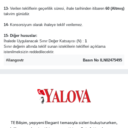
13-
Verilen tekliflerin geçerlilik süresi, ihale tarihinden itibaren
60 (Altm
ış
)
takvim günüdür.
14-
Konsorsiyum olarak ihaleye teklif verilemez.
15- Di
ğ
er hususlar:
İhalede Uygulanacak Sınır Değer Katsayısı (N) :
1
Sınır değerin altında teklif sunan isteklilerin teklifleri açıklama
istenilmeksizin reddedilecektir.
#ilangovtr
Basın No ILN02475495
TE Bilişim, yepyeni Elegant temasıyla sizleri buluştururken,