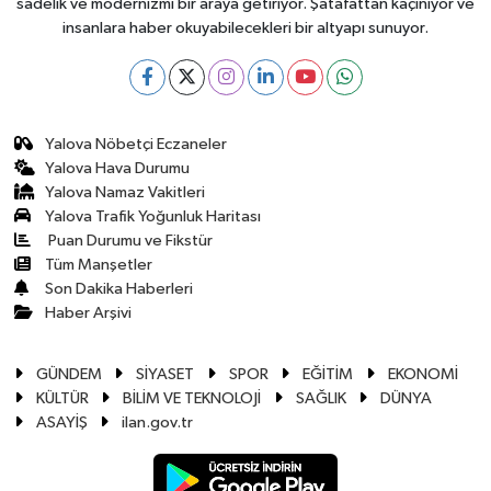
sadelik ve modernizmi bir araya getiriyor. Şatafattan kaçınıyor ve
insanlara haber okuyabilecekleri bir altyapı sunuyor.
Yalova Nöbetçi Eczaneler
Yalova Hava Durumu
Yalova Namaz Vakitleri
Yalova Trafik Yoğunluk Haritası
Puan Durumu ve Fikstür
Tüm Manşetler
Son Dakika Haberleri
Haber Arşivi
GÜNDEM
SİYASET
SPOR
EĞİTİM
EKONOMİ
KÜLTÜR
BİLİM VE TEKNOLOJİ
SAĞLIK
DÜNYA
ASAYİŞ
ilan.gov.tr