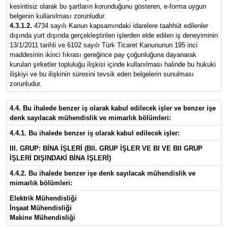
kesintisiz olarak bu şartların korunduğunu gösteren, e-forma uygun
belgenin kullanılması zorunludur.
4.3.1.2.
4734 sayılı Kanun kapsamındaki idarelere taahhüt edilenler
dışında yurt dışında gerçekleştirilen işlerden elde edilen iş deneyiminin
13/1/2011 tarihli ve 6102 sayılı Türk Ticaret Kanununun 195 inci
maddesinin ikinci fıkrası gereğince pay çoğunluğuna dayanarak
kurulan şirketler topluluğu ilişkisi içinde kullanılması halinde bu hukuki
ilişkiyi ve bu ilişkinin süresini tevsik eden belgelerin sunulması
zorunludur.
4.4. Bu ihalede benzer i
ş
olarak kabul edilecek i
ş
ler ve benzer i
ş
e
denk say
ı
lacak mühendislik ve mimarl
ı
k bölümleri:
4.4.1. Bu ihalede benzer i
ş
olarak kabul edilecek i
ş
ler:
III. GRUP: B
İ
NA
İŞ
LER
İ
(BII. GRUP
İŞ
LER VE BI VE BII GRUP
İŞ
LER
İ
DI
Ş
INDAK
İ
B
İ
NA
İŞ
LER
İ
)
4.4.2. Bu ihalede benzer i
ş
e denk say
ı
lacak mühendislik ve
mimarl
ı
k bölümleri:
Elektrik Mühendisli
ğ
i
İ
n
ş
aat Mühendisli
ğ
i
Makine Mühendisli
ğ
i