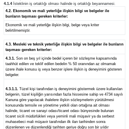
4.1.4
İsteklinin iş ortaklığı olması halinde iş ortaklığı beyannamesi.
4.2. Ekonomik ve mali yeterli
ğ
e ili
ş
kin bilgi ve belgeler ile
bunlar
ı
n ta
şı
mas
ı
gereken kriterler:
Ekonomik ve mali yeterliğe ilişkin bilgi, belge veya kriter
belirtilmemiştir.
4.3. Mesleki ve teknik yeterli
ğ
e ili
ş
kin bilgi ve belgeler ile bunlar
ı
n
ta
şı
mas
ı
gereken kriterler:
4.3.1.
Son on beş yıl içinde bedel içeren bir sözleşme kapsamında
taahhüt edilen ve teklif edilen bedelin % 50 oranından az olmamak
üzere ihale konusu iş veya benzer işlere ilişkin iş deneyimini gösteren
belgeler.
4.3.1.1.
Tüzel kişi tarafından iş deneyimini göstermek üzere kullanılan
belgenin, tüzel kişiliğin yarısından fazla hissesine sahip ve 4734 sayılı
Kanuna göre yapılacak ihalelere ilişkin sözleşmelerin yürütülmesi
konusunda temsile ve yönetime yetkili olan ortağına ait olması
halinde, ticaret ve sanayi odası/ticaret odası bünyesinde bulunan
ticaret sicili müdürlükleri veya yeminli mali müşavir ya da serbest
muhasebeci mali müşavir tarafından ilk ilan tarihinden sonra
düzenlenen ve düzenlendiği tarihten geriye doğru son bir yıldır