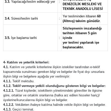
3.3.
Yapılacağı/teslim edileceği yer
:
DEN
İ
ZC
İ
L
İ
K MESLEK
İ
VE
TEKN
İ
K ANADOLU L
İ
SES
İ
Yer tesliminden itibaren
60
3.4.
Süresi/teslim tarihi
:
(Altm
ış
) takvim günüdür
.
Sözle
ş
menin imzaland
ığı
tarihten itibaren 5 gün
3.5.
İşe başlama tarihi
:
içinde
yer teslimi yap
ı
larak i
ş
e
ba
ş
lanacakt
ı
r.
4- Kat
ı
l
ı
m ve yeterlik kriterleri:
4.1.
Katılım ve yeterlik kriterlerine ilişkin istekliler tarafından e-teklif
kapsamında sunulması gereken bilgi ve belgeler ile fiyat dışı unsurlara
ilişkin bilgi ve belgelere aşağıda yer verilmiştir:
4.1.1.
Teklif mektubu.
4.1.2. Teklif vermeye yetkili olundu
ğ
unu gösteren bilgi ve belgeler:
4.1.2.1.
Tüzel kişilerde; isteklilerin yönetimindeki görevliler ile ilgisine
göre, ortaklar ve ortaklık oranlarına (halka arz edilen hisseler hariç)/
üyelerine/kurucularına ilişkin bilgi ve belgeler.
4.1.2.2.
Vekâleten ihaleye katılma halinde vekile ilişkin bilgi ve belgeler.
4.1.3.
Geçici teminat.