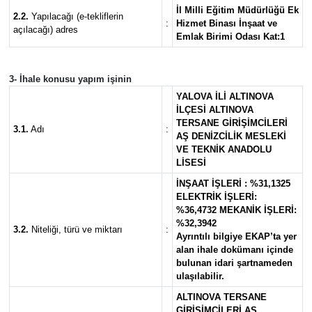
İ
l Milli E
ğ
itim Müdürlü
ğ
ü Ek
2.2.
Yapılacağı (e-tekliflerin
:
Hizmet Binas
ı
İ
n
ş
aat ve
açılacağı) adres
Emlak Birimi Odas
ı
Kat:1
3-
İ
hale konusu yap
ı
m i
ş
inin
YALOVA
İ
L
İ
ALTINOVA
İ
LÇES
İ
ALTINOVA
TERSANE G
İ
R
İŞİ
MC
İ
LER
İ
3.1.
Adı
:
A
Ş
DEN
İ
ZC
İ
L
İ
K MESLEK
İ
VE TEKN
İ
K ANADOLU
L
İ
SES
İ
İ
N
Ş
AAT
İŞ
LER
İ
: %31,1325
ELEKTR
İ
K
İŞ
LER
İ
:
%36,4732 MEKAN
İ
K
İŞ
LER
İ
:
%32,3942
3.2.
Niteliği, türü ve miktarı
:
Ayr
ı
nt
ı
l
ı
bilgiye EKAP’ta yer
alan ihale doküman
ı
içinde
bulunan idari
ş
artnameden
ula
şı
labilir.
ALTINOVA TERSANE
G
İ
R
İŞİ
MC
İ
LER
İ
A
Ş