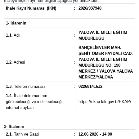
İhaleye ilişkin ayrıntılı bilgiler aşağıda yer almaktadır:
İ
hale Kay
ı
t Numaras
ı
(
İ
KN)
:
2026/937940
SPOR
1-
İ
darenin
ULUSAL
YALOVA
İ
L M
İ
LL
İ
E
Ğİ
T
İ
M
1.1.
Adı
:
MÜDÜRLÜ
Ğ
Ü
İLÇELERİMİZ
BAHÇEL
İ
EVLER MAH.
Ş
EH
İ
T ÖMER FAYDALI CAD.
RESMİ İLAN
YALOVA
İ
L M
İ
LL
İ
EG
İ
T
İ
M
1.2.
Adresi
:
MÜDÜRLÜGÜ NO: 190
MERKEZ / YALOVA YALOVA
MERKEZ/YALOVA
1.3.
Telefon numarası
:
02268141632
1.4.
İhale dokümanının
görülebileceği ve indirilebileceği
:
https://ekap.kik.gov.tr/EKAP/
internet sayfası
2-
İ
halenin
2.1.
Tarih ve Saati
:
12.06.2026 - 14:00