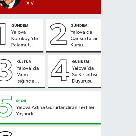
XIV
1
2
GÜNDEM
GÜNDEM
Yalova
Yalova’da
Koruköy ’de
Cankurtaran
Palamut
Kursu
Sezonu
Kayıtları
Heyecanı
Başladı
3
4
KÜLTÜR
GÜNDEM
Yalova'da
Yalova’da
Mum
Su Kesintisi
Işığında
Duyurusu
Konser
Keyfi
5
SPOR
Yalova Adına Gururlandıran Terfiler
Yaşandı