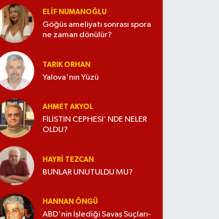
ELİF NUMANOĞLU
Göğüs ameliyatı sonrası spora
ne zaman dönülür?
TARIK ORHAN
Yalova'nın Yüzü
AHMET AKYOL
FİLİSTİN CEPHESİ’ NDE NELER
OLDU?
HAYRI TEZCAN
BUNLAR UNUTULDU MU?
HANNAN ÖNGÜ
ABD'nin İşlediği Savaş Suçları-