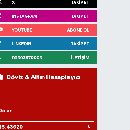
X
TAKIP ET
INSTAGRAM
TAKIP ET
YOUTUBE
ABONE OL
LINKEDIN
TAKIP ET
05303870003
İLETIŞIM
Döviz & Altın Hesaplayıcı
₺