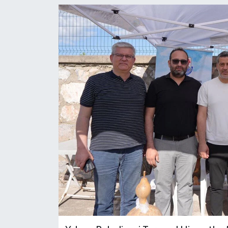
SPOR
ULUSAL
İLÇELERİMİZ
RESMİ İLAN