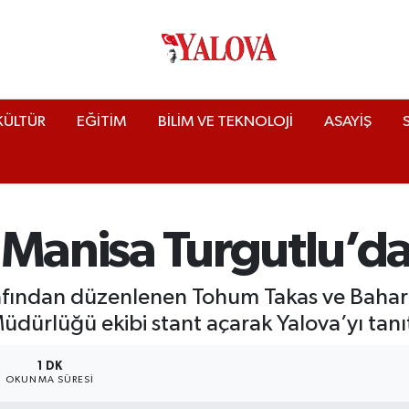
KÜLTÜR
EĞİTİM
BİLİM VE TEKNOLOJİ
ASAYİŞ
Manisa Turgutlu’da 
afından düzenlenen Tohum Takas ve Bahar Ş
üdürlüğü ekibi stant açarak Yalova’yı tanıt
1 DK
OKUNMA SÜRESI