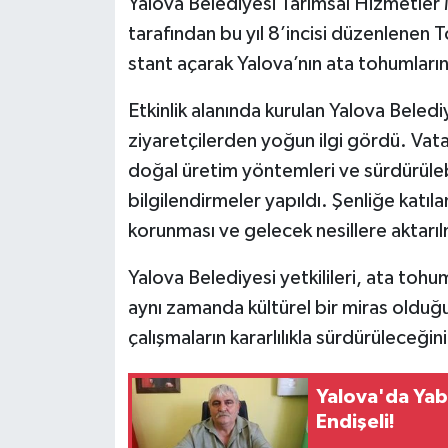
Yalova Belediyesi Tarımsal Hizmetler 
tarafından bu yıl 8’incisi düzenlenen
stant açarak Yalova’nın ata tohumlarını
Etkinlik alanında kurulan Yalova Beled
ziyaretçilerden yoğun ilgi gördü. Vata
doğal üretim yöntemleri ve sürdürüleb
bilgilendirmeler yapıldı. Şenliğe katıla
korunması ve gelecek nesillere aktarıl
Yalova Belediyesi yetkilileri, ata tohu
aynı zamanda kültürel bir miras olduğ
çalışmaların kararlılıkla sürdürüleceğini
Yalova'da Yab
Endişeli!