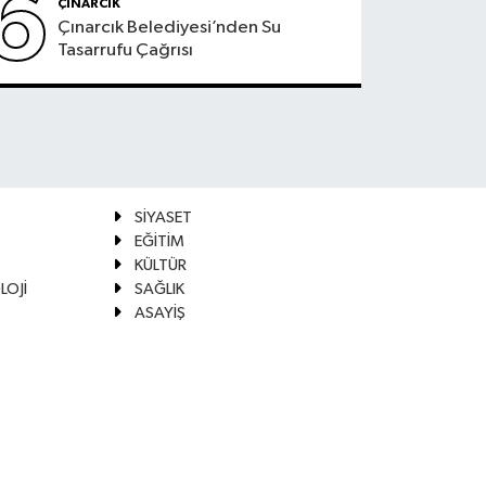
6
ÇINARCIK
Çınarcık Belediyesi’nden Su
Tasarrufu Çağrısı
SİYASET
EĞİTİM
KÜLTÜR
LOJİ
SAĞLIK
ASAYİŞ