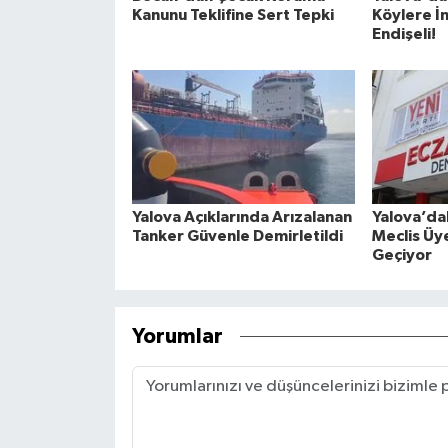
Kanunu Teklifine Sert Tepki
Köylere İn
Endişeli!
Yalova Açıklarında Arızalanan
Yalova’da
Tanker Güvenle Demirletildi
Meclis Üye
Geçiyor
Yorumlar