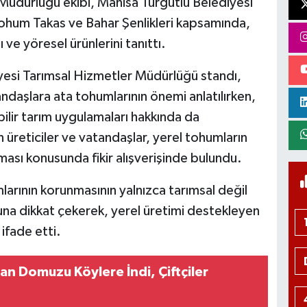
Müdürlüğü ekibi, Manisa Turgutlu Belediyesi
 Tohum Takas ve Bahar Şenlikleri kapsamında,
 ve yöresel ürünlerini tanıttı.
iyesi Tarımsal Hizmetler Müdürlüğü standı,
ndaşlara ata tohumlarının önemi anlatılırken,
ilir tarım uygulamaları hakkında da
n üreticiler ve vatandaşlar, yerel tohumların
ması konusunda fikir alışverişinde bulundu.
mlarının korunmasının yalnızca tarımsal değil
una dikkat çekerek, yerel üretimi destekleyen
 ifade etti.
an Domuzu Köylere İndi, Çiftçiler