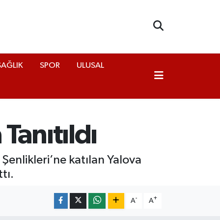
SAĞLIK
SPOR
ULUSAL
Tanıtıldı
enlikleri’ne katılan Yalova
tı.
-
+
A
A