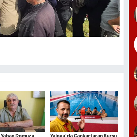
a Yaban Domuzu
Yalova’da Cankurtaran Kursu