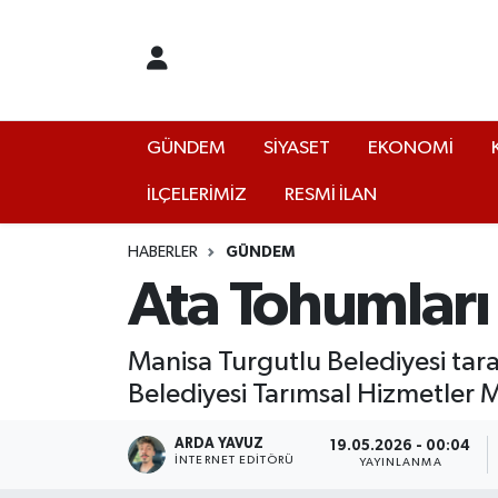
GÜNDEM
Yalova Nöbetçi Eczaneler
SİYASET
Yalova Hava Durumu
GÜNDEM
SİYASET
EKONOMİ
İLÇELERİMİZ
RESMİ İLAN
EKONOMİ
Yalova Namaz Vakitleri
KÜLTÜR
Yalova Trafik Yoğunluk Haritası
HABERLER
GÜNDEM
Ata Tohumları 
EĞİTİM
Puan Durumu ve Fikstür
Manisa Turgutlu Belediyesi tar
BİLİM VE TEKNOLOJİ
Tüm Manşetler
Belediyesi Tarımsal Hizmetler M
ASAYİŞ
Son Dakika Haberleri
ARDA YAVUZ
19.05.2026 - 00:04
İNTERNET EDITÖRÜ
YAYINLANMA
SAĞLIK
Haber Arşivi