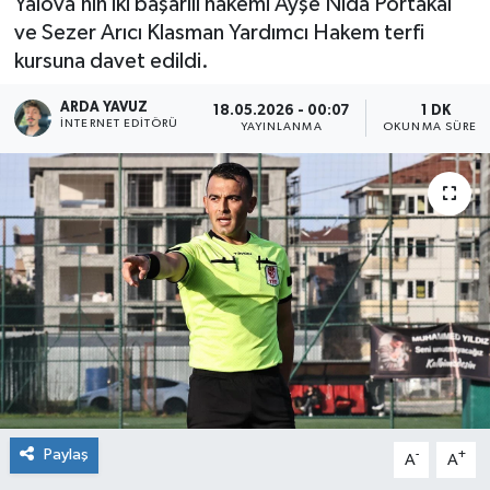
Yalova’nın iki başarılı hakemi Ayşe Nida Portakal
ve Sezer Arıcı Klasman Yardımcı Hakem terfi
SPOR
kursuna davet edildi.
ULUSAL
ARDA YAVUZ
18.05.2026 - 00:07
1 DK
İNTERNET EDITÖRÜ
YAYINLANMA
OKUNMA SÜRESI
İLÇELERİMİZ
RESMİ İLAN
Paylaş
-
+
A
A