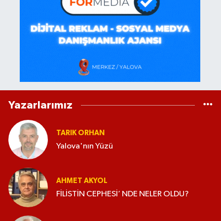
Yazarlarımız
TARIK ORHAN
Yalova'nın Yüzü
AHMET AKYOL
FİLİSTİN CEPHESİ’ NDE NELER OLDU?