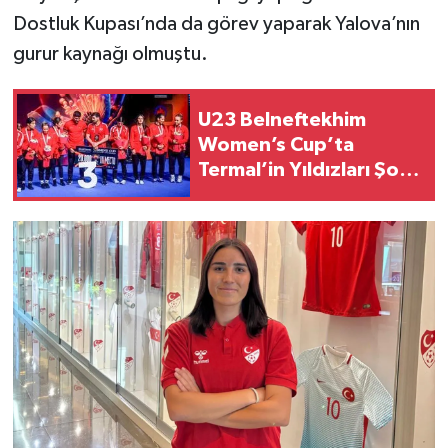
Dostluk Kupası’nda da görev yaparak Yalova’nın
gurur kaynağı olmuştu.
U23 Belneftekhim
Women’s Cup’ta
Termal’in Yıldızları Şov
Yaptı