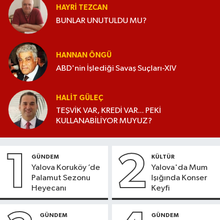
HAYRI TEZCAN
BUNLAR UNUTULDU MU?
HANNAN ÖNGÜ
ABD'nin İşlediği Savaş Suçları-XIV
HALIT GÜLEÇ
TEŞVİK VAR, KREDİ VAR... PEKİ
KULLANABİLİYOR MUYUZ?
1
2
GÜNDEM
KÜLTÜR
Yalova Koruköy ’de
Yalova'da Mum
Palamut Sezonu
Işığında Konser
Heyecanı
Keyfi
GÜNDEM
GÜNDEM