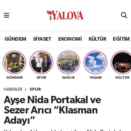
GÜNDEM
Yalova Nöbetçi Eczaneler
SİYASET
Yalova Hava Durumu
GÜNDEM
SİYASET
EKONOMİ
KÜLTÜR
EĞİTİM
EKONOMİ
Yalova Namaz Vakitleri
KÜLTÜR
Yalova Trafik Yoğunluk Haritası
GÜNDEM
SPOR
SAĞLIK
YAŞAM
KÜLTÜR
EĞİTİM
Puan Durumu ve Fikstür
HABERLER
SPOR
BİLİM VE TEKNOLOJİ
Tüm Manşetler
Ayşe Nida Portakal ve
Sezer Arıcı “Klasman
ASAYİŞ
Son Dakika Haberleri
Adayı”
SAĞLIK
Haber Arşivi