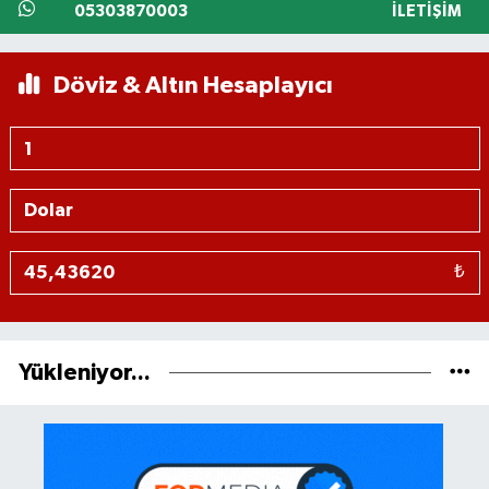
05303870003
İLETIŞIM
Döviz & Altın Hesaplayıcı
₺
Yükleniyor...