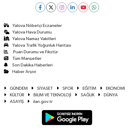
Yalova Nöbetçi Eczaneler
Yalova Hava Durumu
Yalova Namaz Vakitleri
Yalova Trafik Yoğunluk Haritası
Puan Durumu ve Fikstür
Tüm Manşetler
Son Dakika Haberleri
Haber Arşivi
GÜNDEM
SİYASET
SPOR
EĞİTİM
EKONOMİ
KÜLTÜR
BİLİM VE TEKNOLOJİ
SAĞLIK
DÜNYA
ASAYİŞ
ilan.gov.tr