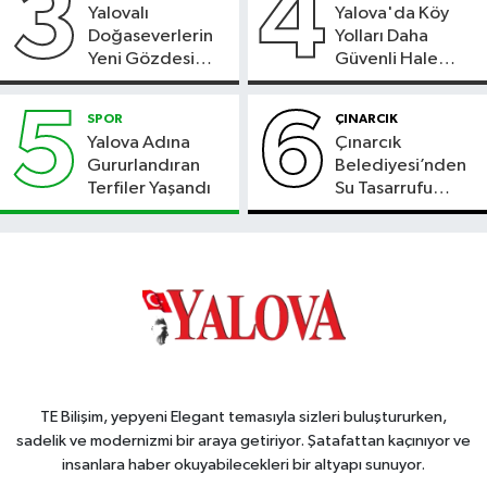
3
4
Yalovalı
Yalova'da Köy
Doğaseverlerin
Yolları Daha
Yeni Gözdesi
Güvenli Hale
Bolu'daki Meyve
Geliyor
Bahçesi
5
6
SPOR
ÇINARCIK
Yalova Adına
Çınarcık
Gururlandıran
Belediyesi’nden
Terfiler Yaşandı
Su Tasarrufu
Çağrısı
TE Bilişim, yepyeni Elegant temasıyla sizleri buluştururken,
sadelik ve modernizmi bir araya getiriyor. Şatafattan kaçınıyor ve
insanlara haber okuyabilecekleri bir altyapı sunuyor.