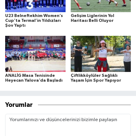
U23 Belneftekhim Women’s
Gelişim Liglerinin Yol
Cup’ta Termal’in Yıldızları
Haritası Belli Oluyor
Şov Yaptı
ANALİG Masa Tenisinde
Çiftlikköylüler Sağlıklı
Heyecan Yalova’da Başladı
Yaşam İçin Spor Yapıyor
Yorumlar