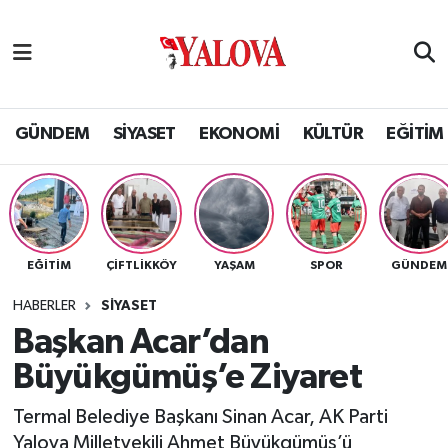
GÜNDEM
Yalova Nöbetçi Eczaneler
SİYASET
Yalova Hava Durumu
GÜNDEM
SİYASET
EKONOMİ
KÜLTÜR
EĞİTİM
EKONOMİ
Yalova Namaz Vakitleri
KÜLTÜR
Yalova Trafik Yoğunluk Haritası
EĞİTİM
ÇİFTLİKKÖY
YAŞAM
SPOR
GÜNDEM
EĞİTİM
Puan Durumu ve Fikstür
HABERLER
SİYASET
BİLİM VE TEKNOLOJİ
Tüm Manşetler
Başkan Acar’dan
Büyükgümüş’e Ziyaret
ASAYİŞ
Son Dakika Haberleri
Termal Belediye Başkanı Sinan Acar, AK Parti
SAĞLIK
Haber Arşivi
Yalova Milletvekili Ahmet Büyükgümüş’ü