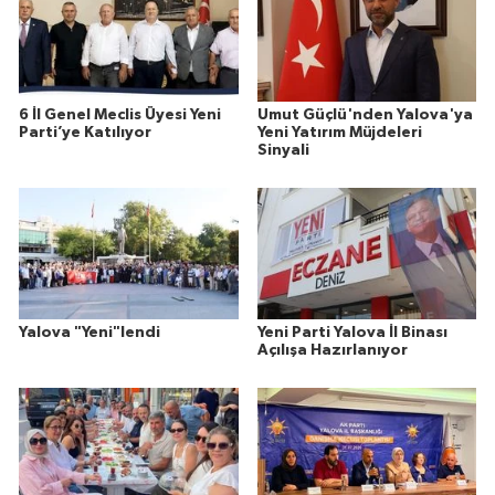
6 İl Genel Meclis Üyesi Yeni
Umut Güçlü'nden Yalova'ya
Parti’ye Katılıyor
Yeni Yatırım Müjdeleri
Sinyali
Yalova "Yeni"lendi
Yeni Parti Yalova İl Binası
Açılışa Hazırlanıyor