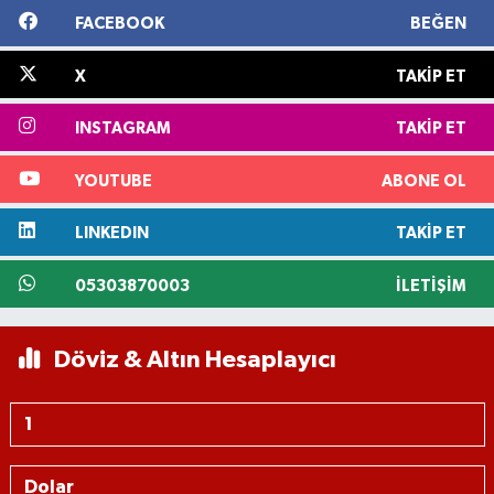
FACEBOOK
BEĞEN
X
TAKIP ET
INSTAGRAM
TAKIP ET
YOUTUBE
ABONE OL
LINKEDIN
TAKIP ET
05303870003
İLETIŞIM
Döviz & Altın Hesaplayıcı