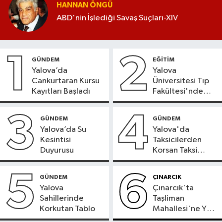
HANNAN ÖNGÜ
ABD'nin İşlediği Savaş Suçları-XIV
1
2
GÜNDEM
EĞİTİM
Yalova’da
Yalova
Cankurtaran Kursu
Üniversitesi Tıp
Kayıtları Başladı
Fakültesi'nde
Yeni Dönem
3
4
GÜNDEM
GÜNDEM
Yalova’da Su
Yalova'da
Kesintisi
Taksicilerden
Duyurusu
Korsan Taksi
Tepkisi
5
6
GÜNDEM
ÇINARCIK
Yalova
Çınarcık'ta
Sahillerinde
Taşliman
Korkutan Tablo
Mahallesi'ne Yeni
Ortak ATM