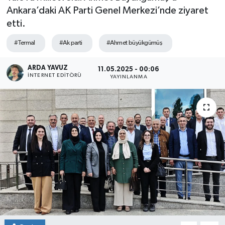
Ankara’daki AK Parti Genel Merkezi’nde ziyaret
SPOR
etti.
ULUSAL
#Termal
#Ak parti
#Ahmet büyükgümüş
İLÇELERİMİZ
ARDA YAVUZ
11.05.2025 - 00:06
İNTERNET EDITÖRÜ
YAYINLANMA
RESMİ İLAN