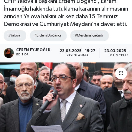
CHP Yalova İl Başkanı Erdem Doğancı, Ekrem
İmamoğlu hakkında tutuklama kararının alınmasının
SPOR
arından Yalova halkını bir kez daha 15 Temmuz
Demokrasi ve Cumhuriyet Meydanı’na davet etti.
ULUSAL
#Yalova
#Erdem Doğancı
#Meydana çağırdı
İLÇELERİMİZ
CEREN EYÜPOĞLU
23.03.2025 - 15:27
23.03.2025 - 1
RESMİ İLAN
EDITÖR
YAYINLANMA
GÜNCELLEM