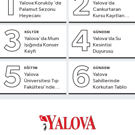
1
2
Yalova Koruköy ’de
Yalova’da
Palamut Sezonu
Cankurtaran
Heyecanı
Kursu Kayıtları
Başladı
3
4
KÜLTÜR
GÜNDEM
Yalova'da Mum
Yalova’da Su
Işığında Konser
Kesintisi
Keyfi
Duyurusu
5
6
EĞİTİM
GÜNDEM
Yalova
Yalova
Üniversitesi Tıp
Sahillerinde
Fakültesi'nde
Korkutan Tablo
Yeni Dönem