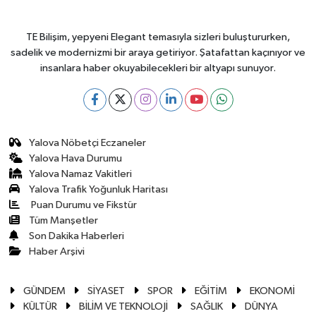
TE Bilişim, yepyeni Elegant temasıyla sizleri buluştururken,
sadelik ve modernizmi bir araya getiriyor. Şatafattan kaçınıyor ve
insanlara haber okuyabilecekleri bir altyapı sunuyor.
Yalova Nöbetçi Eczaneler
Yalova Hava Durumu
Yalova Namaz Vakitleri
Yalova Trafik Yoğunluk Haritası
Puan Durumu ve Fikstür
Tüm Manşetler
Son Dakika Haberleri
Haber Arşivi
GÜNDEM
SİYASET
SPOR
EĞİTİM
EKONOMİ
KÜLTÜR
BİLİM VE TEKNOLOJİ
SAĞLIK
DÜNYA