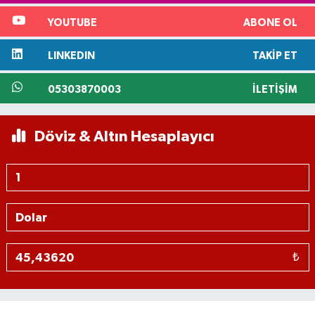
YOUTUBE
ABONE OL
LINKEDIN
TAKIP ET
05303870003
İLETIŞIM
Döviz & Altın Hesaplayıcı
₺