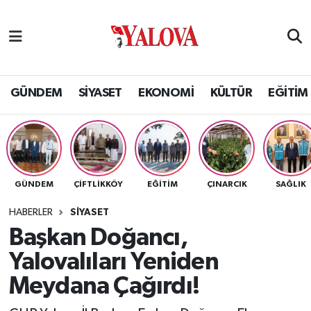
GÜNDEM
Yalova Nöbetçi Eczaneler
SİYASET
Yalova Hava Durumu
GÜNDEM
SİYASET
EKONOMİ
KÜLTÜR
EĞİTİM
EKONOMİ
Yalova Namaz Vakitleri
KÜLTÜR
Yalova Trafik Yoğunluk Haritası
GÜNDEM
ÇİFTLİKKÖY
EĞİTİM
ÇINARCIK
SAĞLIK
EĞİTİM
Puan Durumu ve Fikstür
HABERLER
SİYASET
BİLİM VE TEKNOLOJİ
Tüm Manşetler
Başkan Doğancı,
Yalovalıları Yeniden
ASAYİŞ
Son Dakika Haberleri
Meydana Çağırdı!
SAĞLIK
Haber Arşivi