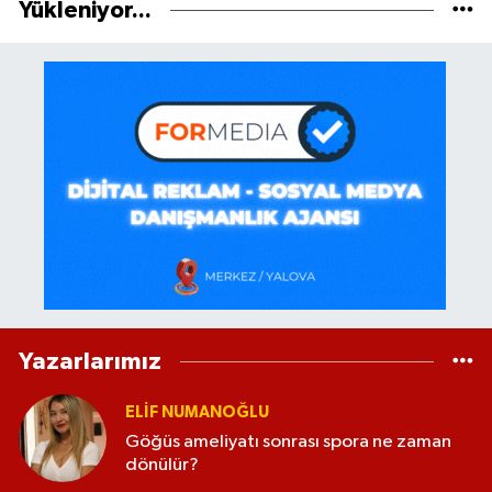
Yükleniyor...
Yazarlarımız
ELİF NUMANOĞLU
Göğüs ameliyatı sonrası spora ne zaman
dönülür?