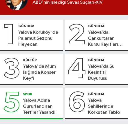
ABD'nin İşlediği Savaş Suçları-XIV
1
2
GÜNDEM
GÜNDEM
Yalova Koruköy ’de
Yalova’da
Palamut Sezonu
Cankurtaran
Heyecanı
Kursu Kayıtları
Başladı
3
4
KÜLTÜR
GÜNDEM
Yalova'da Mum
Yalova’da Su
Işığında Konser
Kesintisi
Keyfi
Duyurusu
5
6
SPOR
GÜNDEM
Yalova Adına
Yalova
Gururlandıran
Sahillerinde
Terfiler Yaşandı
Korkutan Tablo