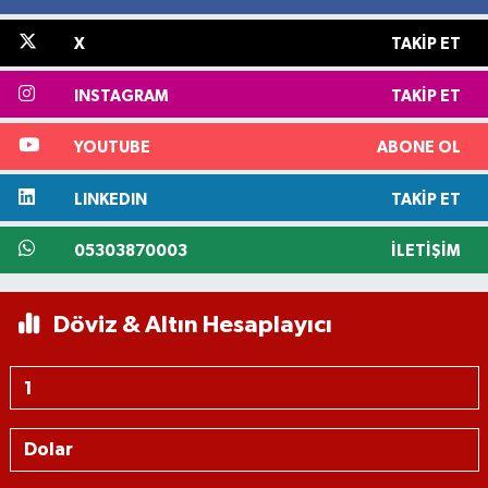
X
TAKIP ET
INSTAGRAM
TAKIP ET
YOUTUBE
ABONE OL
LINKEDIN
TAKIP ET
05303870003
İLETIŞIM
Döviz & Altın Hesaplayıcı