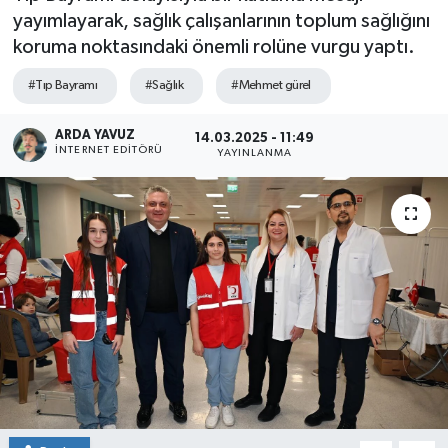
yayımlayarak, sağlık çalışanlarının toplum sağlığını
SPOR
koruma noktasındaki önemli rolüne vurgu yaptı.
ULUSAL
#Tıp Bayramı
#Sağlık
#Mehmet gürel
İLÇELERİMİZ
ARDA YAVUZ
14.03.2025 - 11:49
İNTERNET EDITÖRÜ
YAYINLANMA
RESMİ İLAN