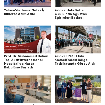
Yalova’da Temiz Nefes İçin
Yalova’daki Gebe
Binlerce Adım Atıldı
Okulu’nda Ağustos
Eğitimleri Başladı
Prof. Dr. Muhammed Hakan
Yalova UMKE Ekibi
Taş, Aktif International
Kocaeli’ndeki Bölge
Hospital’da Hasta
Tatbikatında Görev Aldı
Kabulüne Başladı