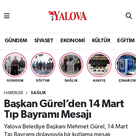
GÜNDEM
Yalova Nöbetçi Eczaneler
SİYASET
Yalova Hava Durumu
GÜNDEM
SİYASET
EKONOMİ
KÜLTÜR
EĞİTİM
EKONOMİ
Yalova Namaz Vakitleri
KÜLTÜR
Yalova Trafik Yoğunluk Haritası
GÜNDEM
EĞİTİM
SAĞLIK
ASAYİŞ
ÇINARCI
EĞİTİM
Puan Durumu ve Fikstür
HABERLER
SAĞLIK
BİLİM VE TEKNOLOJİ
Tüm Manşetler
Başkan Gürel’den 14 Mart
Tıp Bayramı Mesajı
ASAYİŞ
Son Dakika Haberleri
Yalova Belediye Başkanı Mehmet Gürel, 14 Mart
SAĞLIK
Haber Arşivi
Tıp Bayramı dolayısıyla bir kutlama mesajı