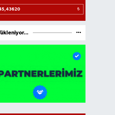
₺
ükleniyor...