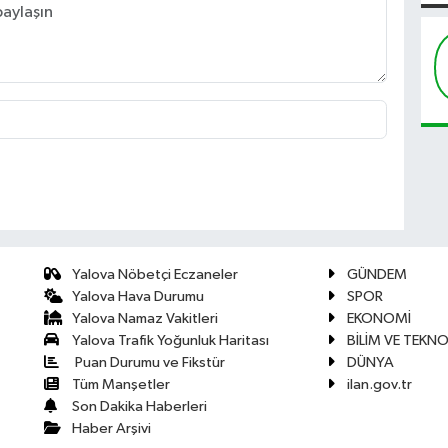
Yalova Nöbetçi Eczaneler
GÜNDEM
Yalova Hava Durumu
SPOR
Yalova Namaz Vakitleri
EKONOMİ
Yalova Trafik Yoğunluk Haritası
BİLİM VE TEKNO
Puan Durumu ve Fikstür
DÜNYA
Tüm Manşetler
ilan.gov.tr
Son Dakika Haberleri
Haber Arşivi