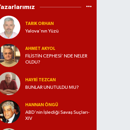
Yazarlarımız
TARIK ORHAN
Yalova'nın Yüzü
AHMET AKYOL
FİLİSTİN CEPHESİ’ NDE NELER
OLDU?
HAYRI TEZCAN
BUNLAR UNUTULDU MU?
HANNAN ÖNGÜ
ABD'nin İşlediği Savaş Suçları-
XIV