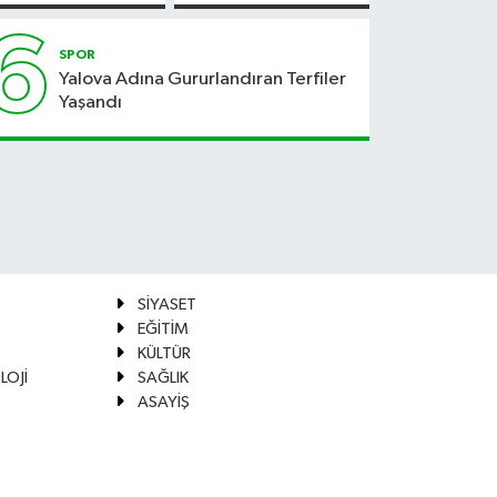
Güvenli
Hale
6
Geliyor
SPOR
Yalova Adına Gururlandıran Terfiler
Yaşandı
SİYASET
EĞİTİM
KÜLTÜR
LOJİ
SAĞLIK
ASAYİŞ