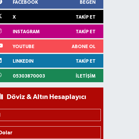
FACEBOOK
BEĞEN
X
TAKIP ET
INSTAGRAM
TAKIP ET
YOUTUBE
ABONE OL
LINKEDIN
TAKIP ET
05303870003
İLETIŞIM
Döviz & Altın Hesaplayıcı