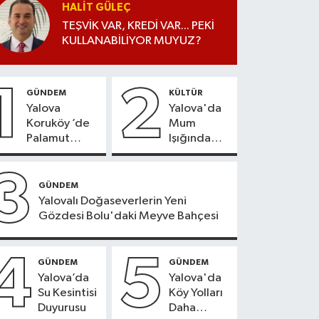
HALIT GÜLEÇ
TEŞVİK VAR, KREDİ VAR... PEKİ
KULLANABİLİYOR MUYUZ?
1
2
GÜNDEM
KÜLTÜR
Yalova
Yalova'da
Koruköy ’de
Mum
Palamut
Işığında
Sezonu
Konser
Heyecanı
Keyfi
3
GÜNDEM
Yalovalı Doğaseverlerin Yeni
Gözdesi Bolu'daki Meyve Bahçesi
4
5
GÜNDEM
GÜNDEM
Yalova’da
Yalova'da
Su Kesintisi
Köy Yolları
Duyurusu
Daha