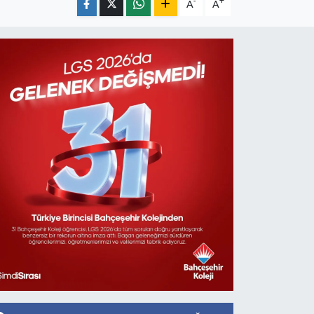
-
+
A
A