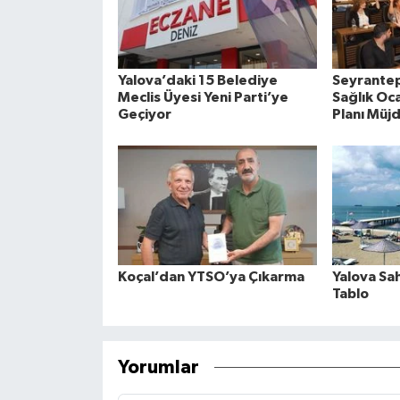
Yalova’daki 15 Belediye
Seyrantep
Meclis Üyesi Yeni Parti’ye
Sağlık Oca
Geçiyor
Planı Müj
Koçal’dan YTSO’ya Çıkarma
Yalova Sa
Tablo
Yorumlar