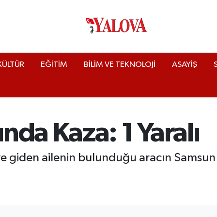
KÜLTÜR
EĞİTİM
BİLİM VE TEKNOLOJİ
ASAYİŞ
nda Kaza: 1 Yaralı
 giden ailenin bulunduğu aracın Samsun'd