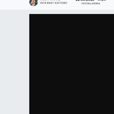
İNTERNET EDITÖRÜ
YAYINLANMA
SPOR
ULUSAL
İLÇELERİMİZ
RESMİ İLAN