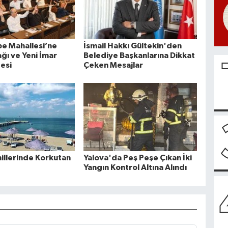
e Mahallesi’ne
İsmail Hakkı Gültekin'den
ğı ve Yeni İmar
Belediye Başkanlarına Dikkat
desi
Çeken Mesajlar
hillerinde Korkutan
Yalova'da Peş Peşe Çıkan İki
Yangın Kontrol Altına Alındı