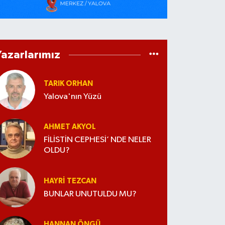
Yazarlarımız
TARIK ORHAN
Yalova'nın Yüzü
AHMET AKYOL
FİLİSTİN CEPHESİ’ NDE NELER
OLDU?
HAYRI TEZCAN
BUNLAR UNUTULDU MU?
HANNAN ÖNGÜ