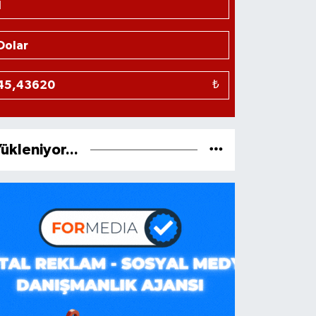
₺
ükleniyor...