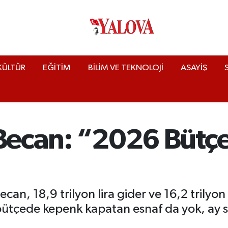
KÜLTÜR
EĞİTİM
BİLİM VE TEKNOLOJİ
ASAYİŞ
 Becan: “2026 Bütç
ecan, 18,9 trilyon lira gider ve 16,2 trilyo
Bu bütçede kepenk kapatan esnaf da yok, a