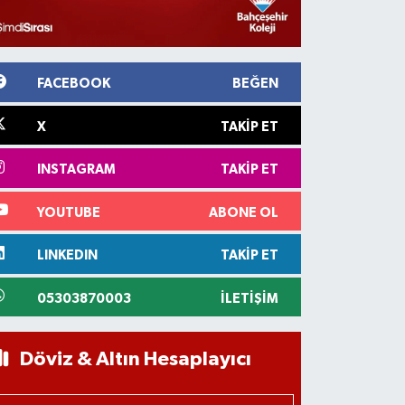
FACEBOOK
BEĞEN
X
TAKIP ET
INSTAGRAM
TAKIP ET
YOUTUBE
ABONE OL
LINKEDIN
TAKIP ET
05303870003
İLETIŞIM
Döviz & Altın Hesaplayıcı