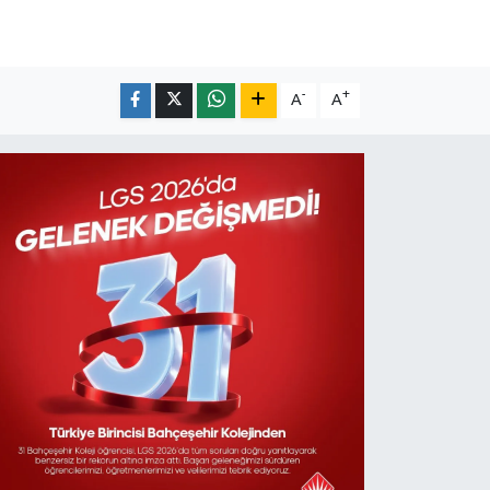
-
+
A
A