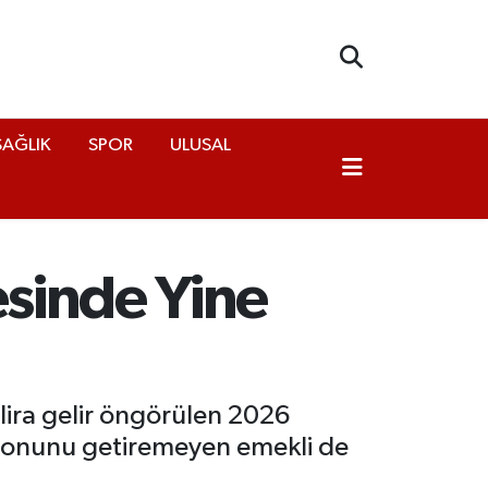
SAĞLIK
SPOR
ULUSAL
esinde Yine
n lira gelir öngörülen 2026
y sonunu getiremeyen emekli de