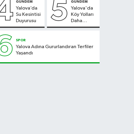
4
5
GÜNDEM
GÜNDEM
Yalova’da
Yalova'da
Su Kesintisi
Köy Yolları
Duyurusu
Daha
Güvenli
Hale
6
Geliyor
SPOR
Yalova Adına Gururlandıran Terfiler
Yaşandı