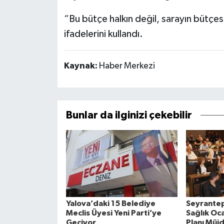
“Bu bütçe halkın değil, sarayın bütçesi
ifadelerini kullandı.
Kaynak:
Haber Merkezi
Bunlar da ilginizi çekebilir
Yalova’daki 15 Belediye
Seyrantep
Meclis Üyesi Yeni Parti’ye
Sağlık Oca
Geçiyor
Planı Müj