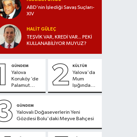
ABD'nin İşlediği Savaş Suçları-
XIV
HALIT GÜLEÇ
TEŞVİK VAR, KREDİ VAR... PEKİ
KULLANABİLİYOR MUYUZ?
1
2
GÜNDEM
KÜLTÜR
Yalova
Yalova'da
Koruköy ’de
Mum
Palamut
Işığında
Sezonu
Konser
Heyecanı
Keyfi
3
GÜNDEM
Yalovalı Doğaseverlerin Yeni
Gözdesi Bolu'daki Meyve Bahçesi