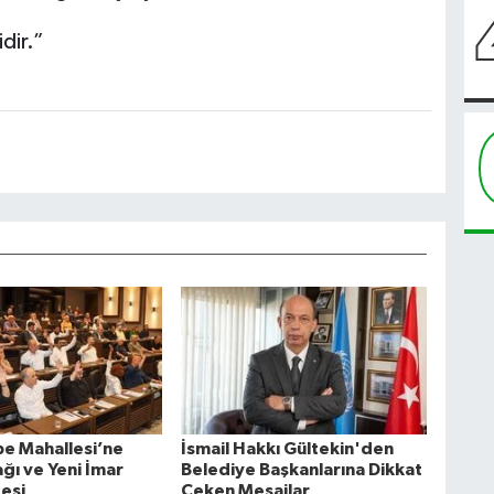
dir.”
e Mahallesi’ne
İsmail Hakkı Gültekin'den
ğı ve Yeni İmar
Belediye Başkanlarına Dikkat
desi
Çeken Mesajlar