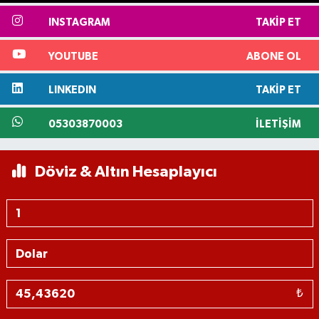
INSTAGRAM
TAKIP ET
YOUTUBE
ABONE OL
LINKEDIN
TAKIP ET
05303870003
İLETIŞIM
Döviz & Altın Hesaplayıcı
₺