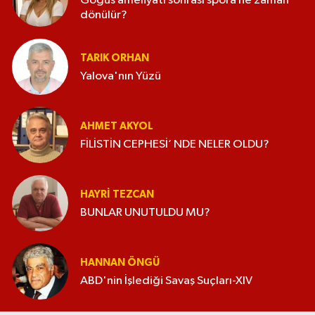
Göğüs ameliyatı sonrası spora ne zaman
dönülür?
TARIK ORHAN
Yalova'nın Yüzü
AHMET AKYOL
FİLİSTİN CEPHESİ’ NDE NELER OLDU?
HAYRI TEZCAN
BUNLAR UNUTULDU MU?
HANNAN ÖNGÜ
ABD'nin İşlediği Savaş Suçları-XIV