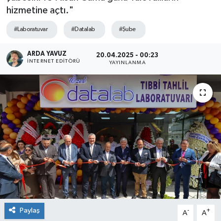
hizmetine açtı."
SPOR
#Laboratuvar
#Datalab
#Şube
ULUSAL
ARDA YAVUZ
20.04.2025 - 00:23
İNTERNET EDITÖRÜ
YAYINLANMA
İLÇELERİMİZ
RESMİ İLAN
Paylaş
-
+
A
A