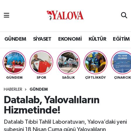
GÜNDEM
Yalova Nöbetçi Eczaneler
SİYASET
Yalova Hava Durumu
GÜNDEM
SİYASET
EKONOMİ
KÜLTÜR
EĞİTİM
EKONOMİ
Yalova Namaz Vakitleri
KÜLTÜR
Yalova Trafik Yoğunluk Haritası
GÜNDEM
SPOR
SAĞLIK
ÇİFTLİKKÖY
ÇINARCI
EĞİTİM
Puan Durumu ve Fikstür
HABERLER
GÜNDEM
BİLİM VE TEKNOLOJİ
Tüm Manşetler
Datalab, Yalovalıların
Hizmetinde!
ASAYİŞ
Son Dakika Haberleri
Datalab Tıbbi Tahlil Laboratuvarı, Yalova’daki yeni
SAĞLIK
Haber Arşivi
şubesini 18 Nisan Cuma günü Yalovalıların