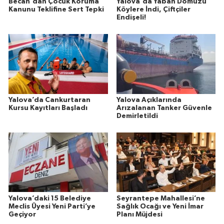
Becan'dan Çocuk Koruma
Yalova'da Yaban Domuzu
Kanunu Teklifine Sert Tepki
Köylere İndi, Çiftçiler
Endişeli!
Yalova’da Cankurtaran
Yalova Açıklarında
Kursu Kayıtları Başladı
Arızalanan Tanker Güvenle
Demirletildi
Yalova’daki 15 Belediye
Seyrantepe Mahallesi’ne
Meclis Üyesi Yeni Parti’ye
Sağlık Ocağı ve Yeni İmar
Geçiyor
Planı Müjdesi