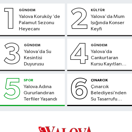
1
2
GÜNDEM
KÜLTÜR
Yalova Koruköy ’de
Yalova'da Mum
Palamut Sezonu
Işığında Konser
Heyecanı
Keyfi
3
4
GÜNDEM
GÜNDEM
Yalova’da Su
Yalova’da
Kesintisi
Cankurtaran
Duyurusu
Kursu Kayıtları
Başladı
5
6
SPOR
ÇINARCIK
Yalova Adına
Çınarcık
Gururlandıran
Belediyesi’nden
Terfiler Yaşandı
Su Tasarrufu
Çağrısı