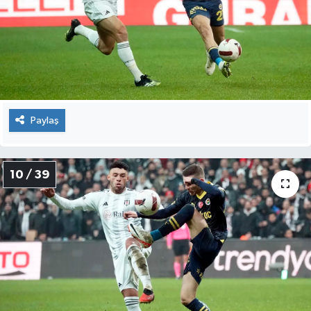
Paylaş
10 / 39