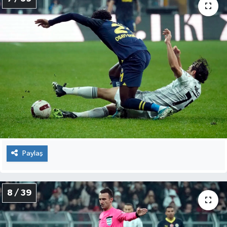
Paylaş
8 / 39