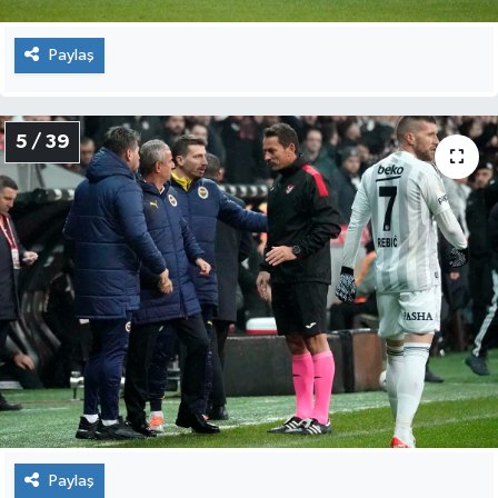
Paylaş
5 / 39
Paylaş