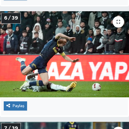
6 / 39
Paylaş
7 / 39