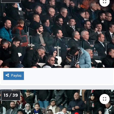
Paylaş
15 / 39