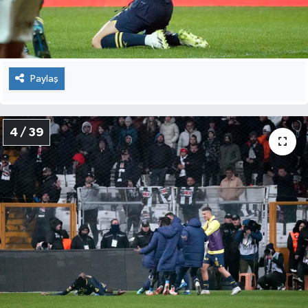
Paylaş
4 / 39