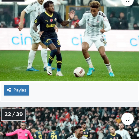
Paylaş
22 / 39