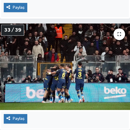
Paylaş
33 / 39
Paylaş