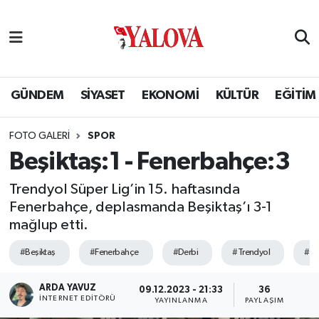
GÜNDEM
Yalova Nöbetçi Eczaneler
SİYASET
Yalova Hava Durumu
GÜNDEM
SİYASET
EKONOMİ
KÜLTÜR
EĞİTİM
EKONOMİ
Yalova Namaz Vakitleri
FOTO GALERI
SPOR
Beşiktaş:1 - Fenerbahçe:3
KÜLTÜR
Yalova Trafik Yoğunluk Haritası
Trendyol Süper Lig’in 15. haftasında
EĞİTİM
Puan Durumu ve Fikstür
Fenerbahçe, deplasmanda Beşiktaş’ı 3-1
mağlup etti.
BİLİM VE TEKNOLOJİ
Tüm Manşetler
#Beşiktaş
#Fenerbahçe
#Derbi
#Trendyol
#Sü
ASAYİŞ
Son Dakika Haberleri
ARDA YAVUZ
09.12.2023 - 21:33
36
İNTERNET EDITÖRÜ
YAYINLANMA
PAYLAŞIM
SAĞLIK
Haber Arşivi