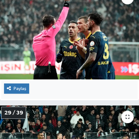
Paylaş
29 / 39