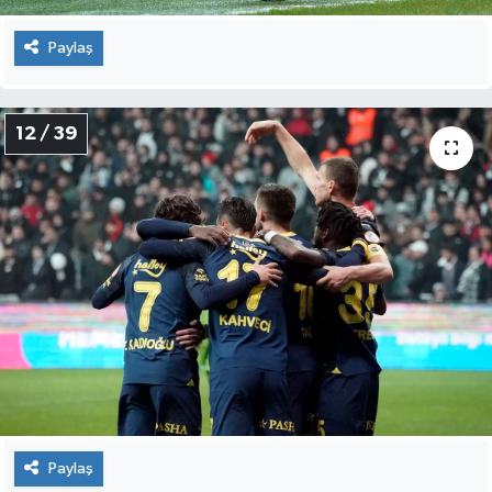
Paylaş
12 / 39
Paylaş