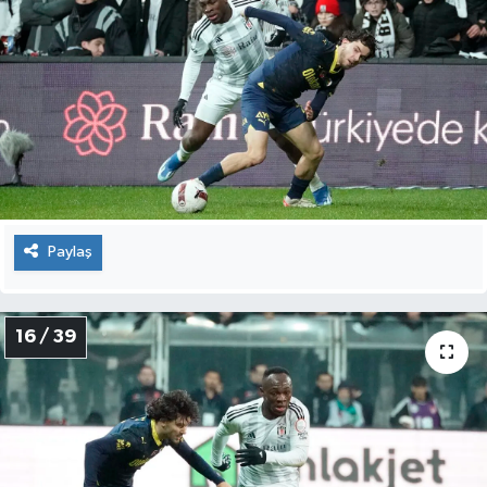
Paylaş
16 / 39