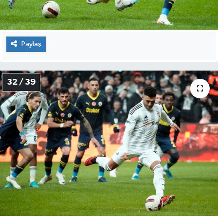
Paylaş
32 / 39