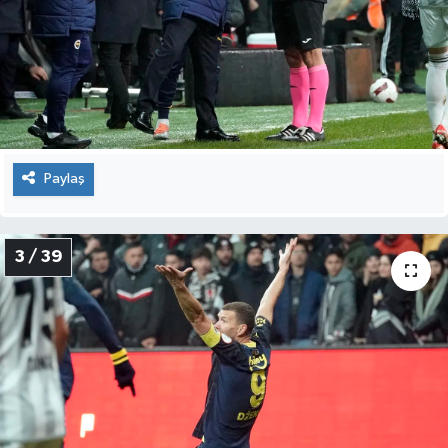
Paylaş
3 / 39