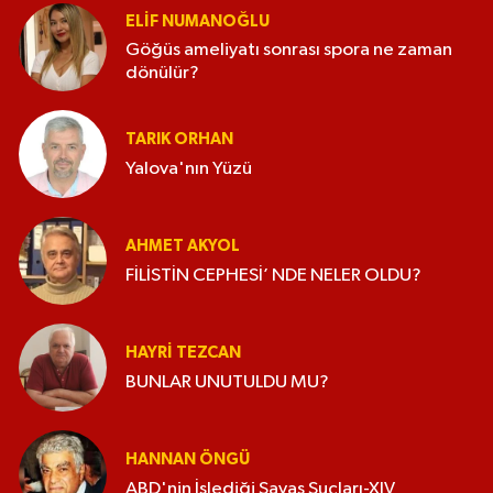
ELİF NUMANOĞLU
Göğüs ameliyatı sonrası spora ne zaman
dönülür?
TARIK ORHAN
Yalova'nın Yüzü
AHMET AKYOL
FİLİSTİN CEPHESİ’ NDE NELER OLDU?
HAYRI TEZCAN
BUNLAR UNUTULDU MU?
HANNAN ÖNGÜ
ABD'nin İşlediği Savaş Suçları-XIV