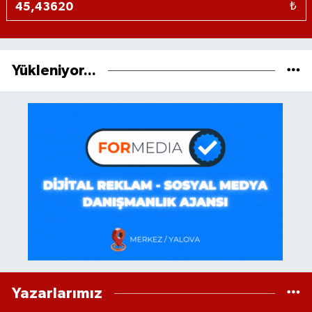
₺
Yükleniyor...
Yazarlarımız