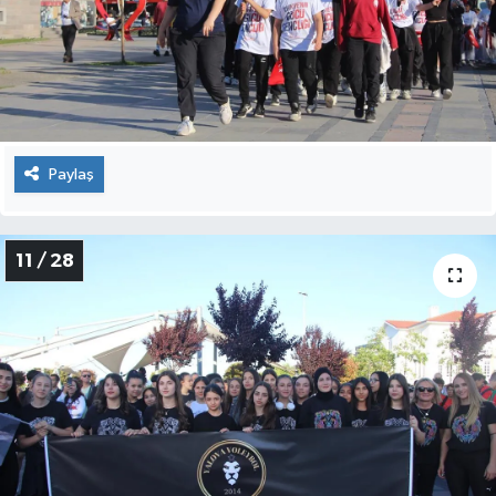
Paylaş
11 / 28