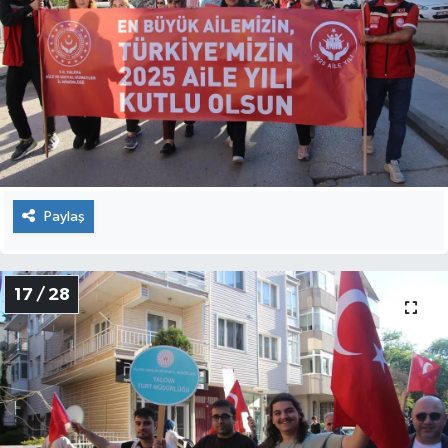
Paylaş
17 / 28