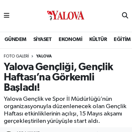
GÜNDEM
Yalova Nöbetçi Eczaneler
SİYASET
Yalova Hava Durumu
GÜNDEM
SİYASET
EKONOMİ
KÜLTÜR
EĞİTİM
EKONOMİ
Yalova Namaz Vakitleri
FOTO GALERI
YALOVA
Yalova Gençliği, Gençlik
KÜLTÜR
Yalova Trafik Yoğunluk Haritası
Haftası’na Görkemli
EĞİTİM
Puan Durumu ve Fikstür
Başladı!
BİLİM VE TEKNOLOJİ
Tüm Manşetler
Yalova Gençlik ve Spor İl Müdürlüğü’nün
organizasyonuyla düzenlenecek olan Gençlik
ASAYİŞ
Son Dakika Haberleri
Haftası etkinliklerinin açılışı, 15 Mayıs akşamı
gerçekleştirilen yürüyüşle start aldı.
SAĞLIK
Haber Arşivi