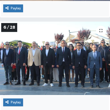
Paylaş
6 / 28
Paylaş