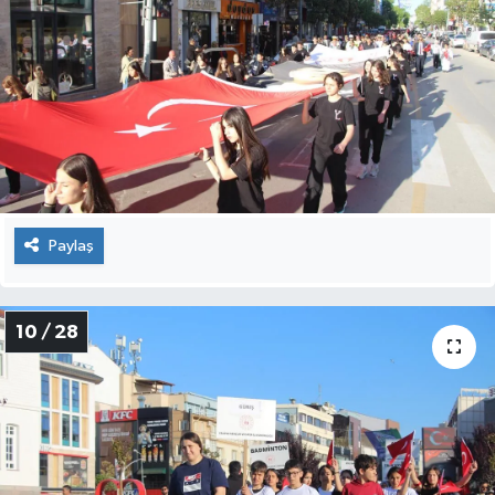
Paylaş
10 / 28