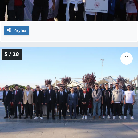
Paylaş
5 / 28