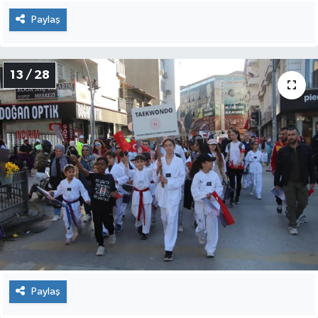
Paylaş
13 / 28
Paylaş