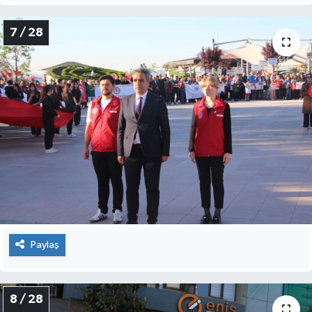
7 / 28
Paylaş
8 / 28