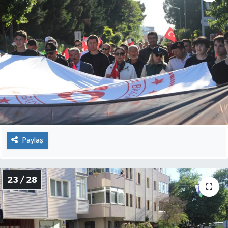
Paylaş
23 / 28