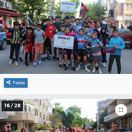
Paylaş
16 / 28