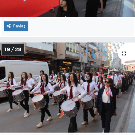
Paylaş
19 / 28