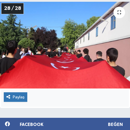
28 / 28
Paylaş
FACEBOOK
BEĞEN