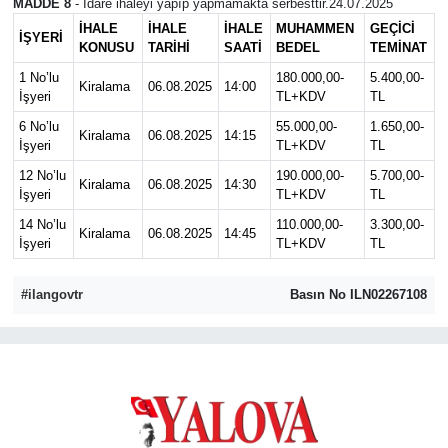
MADDE 8
- İdare ihaleyi yapıp yapmamakta serbesttir.24.07.2025
İHALE
İHALE
İHALE
MUHAMMEN
GEÇİCİ
İŞYERİ
KONUSU
TARİHİ
SAATİ
BEDEL
TEMİNAT
1 No’lu
180.000,00-
5.400,00-
Kiralama
06.08.2025
14:00
İşyeri
TL+KDV
TL
6 No’lu
55.000,00-
1.650,00-
Kiralama
06.08.2025
14:15
İşyeri
TL+KDV
TL
12 No’lu
190.000,00-
5.700,00-
Kiralama
06.08.2025
14:30
İşyeri
TL+KDV
TL
14 No’lu
110.000,00-
3.300,00-
Kiralama
06.08.2025
14:45
İşyeri
TL+KDV
TL
#ilangovtr
Basın No ILN02267108