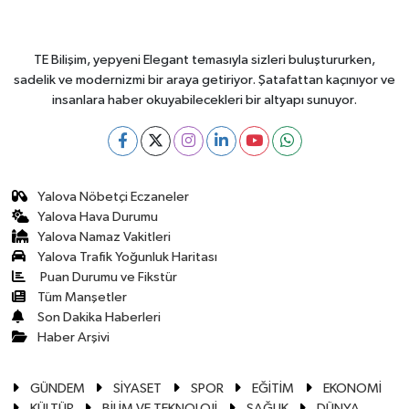
TE Bilişim, yepyeni Elegant temasıyla sizleri buluştururken,
sadelik ve modernizmi bir araya getiriyor. Şatafattan kaçınıyor ve
insanlara haber okuyabilecekleri bir altyapı sunuyor.
Yalova Nöbetçi Eczaneler
Yalova Hava Durumu
Yalova Namaz Vakitleri
Yalova Trafik Yoğunluk Haritası
Puan Durumu ve Fikstür
Tüm Manşetler
Son Dakika Haberleri
Haber Arşivi
GÜNDEM
SİYASET
SPOR
EĞİTİM
EKONOMİ
KÜLTÜR
BİLİM VE TEKNOLOJİ
SAĞLIK
DÜNYA