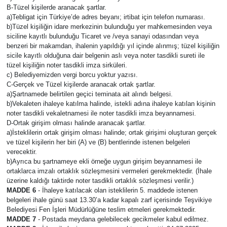
B-Tüzel kişilerde aranacak şartlar.
a)Tebligat için Türkiye’de adres beyanı; irtibat için telefon numarası.
b)Tüzel kişiliğin idare merkezinin bulunduğu yer mahkemesinden veya
siciline kayıtlı bulunduğu Ticaret ve /veya sanayi odasından veya
benzeri bir makamdan, ihalenin yapıldığı yıl içinde alınmış; tüzel kişiliğin
sicile kayıtlı olduğuna dair belgenin aslı veya noter tasdikli sureti ile
tüzel kişiliğin noter tasdikli imza sirküleri.
c) Belediyemizden vergi borcu yoktur yazısı.
C-Gerçek ve Tüzel kişilerde aranacak ortak şartlar.
a)Şartnamede belirtilen geçici teminata ait alındı belgesi.
b)Vekaleten ihaleye katılma halinde, istekli adına ihaleye katılan kişinin
noter tasdikli vekaletnamesi ile noter tasdikli imza beyannamesi.
D-Ortak girişim olması halinde aranacak şartlar.
a)İsteklilerin ortak girişim olması halinde; ortak girişimi oluşturan gerçek
ve tüzel kişilerin her biri (A) ve (B) bentlerinde istenen belgeleri
verecektir.
b)Ayrıca bu şartnameye ekli örneğe uygun girişim beyannamesi ile
ortaklarca imzalı ortaklık sözleşmesini vermeleri gerekmektedir. (İhale
üzerine kaldığı taktirde noter tasdikli ortaklık sözleşmesi verilir.)
MADDE 6
- İhaleye katılacak olan isteklilerin 5. maddede istenen
belgeleri ihale günü saat 13.30’a kadar kapalı zarf içerisinde Teşvikiye
Belediyesi Fen İşleri Müdürlüğüne teslim etmeleri gerekmektedir.
MADDE 7
- Postada meydana gelebilecek gecikmeler kabul edilmez.