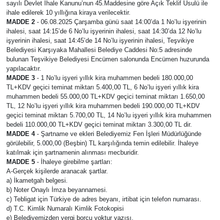
sayılı Devlet İhale Kanunu’nun 45.Maddesine göre Açık Teklif Usulü ile
ihale edilerek 10 yıllığına kiraya verilecektir.
SPOR
MADDE 2
- 06.08.2025 Çarşamba günü saat 14:00’da 1 No’lu işyerinin
ihalesi, saat 14:15’de 6 No’lu işyerinin ihalesi, saat 14:30’da 12 No’lu
işyerinin ihalesi, saat 14:45’de 14 No’lu işyerinin ihalesi, Teşvikiye
ULUSAL
Belediyesi Karşıyaka Mahallesi Belediye Caddesi No:5 adresinde
bulunan Teşvikiye Belediyesi Encümen salonunda Encümen huzurunda
İLÇELERİMİZ
yapılacaktır.
MADDE 3
- 1 No’lu işyeri yıllık kira muhammen bedeli 180.000,00
TL+KDV geçici teminat miktarı 5.400,00 TL, 6 No’lu işyeri yıllık kira
RESMİ İLAN
muhammen bedeli 55.000,00 TL+KDV geçici teminat miktarı 1.650,00
TL, 12 No’lu işyeri yıllık kira muhammen bedeli 190.000,00 TL+KDV
geçici teminat miktarı 5.700,00 TL, 14 No’lu işyeri yıllık kira muhammen
bedeli 110.000,00 TL+KDV geçici teminat miktarı 3.300,00 TL dir.
MADDE 4
- Şartname ve ekleri Belediyemiz Fen İşleri Müdürlüğünde
görülebilir, 5.000,00 (Beşbin) TL karşılığında temin edilebilir. İhaleye
katılmak için şartnamenin alınması mecburidir.
MADDE 5
- İhaleye girebilme şartları:
A-Gerçek kişilerde aranacak şartlar.
a) İkametgah belgesi.
b) Noter Onaylı İmza beyannamesi.
c) Tebligat için Türkiye de adres beyanı, irtibat için telefon numarası.
d) T.C. Kimlik Numaralı Kimlik Fotokopisi
e) Belediyemizden vergi borcu yoktur yazısı.