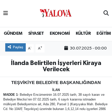
GÜNDEM
Yalova Nöbetçi Eczaneler
SİYASET
Yalova Hava Durumu
GÜNDEM
SİYASET
EKONOMİ
KÜLTÜR
EĞİTİM
EKONOMİ
Yalova Namaz Vakitleri
Paylaş
-
+
30.07.2025 - 00:00
A
A
KÜLTÜR
Yalova Trafik Yoğunluk Haritası
İlanda Belirtilen İşyerleri Kiraya
Verilecek
EĞİTİM
Puan Durumu ve Fikstür
TEŞVİKİYE BELEDİYE BAŞKANLIĞINDAN
BİLİM VE TEKNOLOJİ
Tüm Manşetler
İLAN
MADDE 1
- Belediye Encümeninin 16.07.2025 tarih, 38 sayılı kararı ve
ASAYİŞ
Son Dakika Haberleri
Belediye Meclisi’nin 07.02.2025 tarih, 6 sayılı kararına istinaden
mülkiyeti Belediyemize ait, Ada 280, Parsel 1 (Karşıyaka Mah. Belediye
SAĞLIK
Haber Arşivi
Cd. No 104/E Teşvikiye) üzerinde bulunan 1,6,12,14 nolu işyerleri 2886