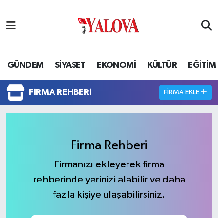
GÜNDEM
Yalova Nöbetçi Eczaneler
SİYASET
Yalova Hava Durumu
GÜNDEM
SİYASET
EKONOMİ
KÜLTÜR
EĞİTİM
EKONOMİ
Yalova Namaz Vakitleri
FIRMA REHBERI
FIRMA EKLE
KÜLTÜR
Yalova Trafik Yoğunluk Haritası
EĞİTİM
Puan Durumu ve Fikstür
Firma Rehberi
BİLİM VE TEKNOLOJİ
Tüm Manşetler
Firmanızı ekleyerek firma
rehberinde yerinizi alabilir ve daha
ASAYİŞ
Son Dakika Haberleri
fazla kişiye ulaşabilirsiniz.
SAĞLIK
Haber Arşivi