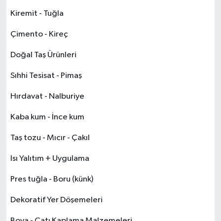
Kiremit - Tuğla
Çimento - Kireç
Doğal Taş Ürünleri
Sıhhi Tesisat - Pimaş
Hırdavat - Nalburiye
Kaba kum - İnce kum
Taş tozu - Mıcır - Çakıl
Isı Yalıtım + Uygulama
Pres tuğla - Boru (künk)
Dekoratif Yer Döşemeleri
Boya - Çatı Kaplama Malzemeleri