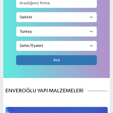
SPOR
ULUSAL
İLÇELERİMİZ
RESMİ İLAN
Ara
ENVEROĞLU YAPI MALZEMELERİ