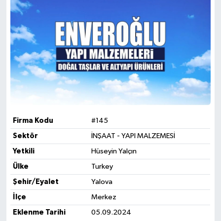
Firma Kodu
#145
Sektör
İNŞAAT - YAPI MALZEMESİ
Yetkili
Hüseyin Yalçın
Ülke
Turkey
Şehir/Eyalet
Yalova
İlçe
Merkez
Eklenme Tarihi
05.09.2024