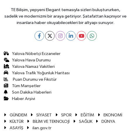
TE Bilişim, yepyeni Elegant temasıyla sizleri buluştururken,
sadelik ve modernizmi bir araya getiriyor. Şatafattan kaçınıyor ve
insanlara haber okuyabilecekleri bir altyapı sunuyor.
Yalova Nöbetçi Eczaneler
Yalova Hava Durumu
Yalova Namaz Vakitleri
Yalova Trafik Yoğunluk Haritası
Puan Durumu ve Fikstür
Tüm Manşetler
Son Dakika Haberleri
Haber Arşivi
GÜNDEM
SİYASET
SPOR
EĞİTİM
EKONOMİ
KÜLTÜR
BİLİM VE TEKNOLOJİ
SAĞLIK
DÜNYA
ASAYİŞ
ilan.gov.tr