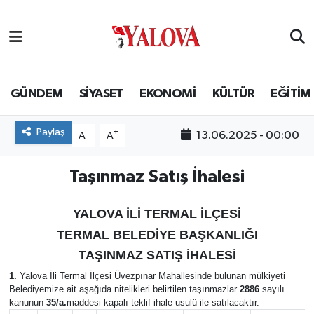
GÜNDEM
Yalova Nöbetçi Eczaneler
SİYASET
Yalova Hava Durumu
GÜNDEM
SİYASET
EKONOMİ
KÜLTÜR
EĞİTİM
EKONOMİ
Yalova Namaz Vakitleri
Paylaş
-
+
13.06.2025 - 00:00
A
A
KÜLTÜR
Yalova Trafik Yoğunluk Haritası
Taşınmaz Satış İhalesi
EĞİTİM
Puan Durumu ve Fikstür
YALOVA İLİ TERMAL İLÇESİ
BİLİM VE TEKNOLOJİ
Tüm Manşetler
TERMAL BELEDİYE BAŞKANLIĞI
TAŞINMAZ SATIŞ İHALESİ
ASAYİŞ
Son Dakika Haberleri
1.
Yalova İli Termal İlçesi Üvezpınar Mahallesinde bulunan mülkiyeti
Belediyemize ait aşağıda nitelikleri belirtilen taşınmazlar
2886
sayılı
kanunun
35/a.
maddesi kapalı teklif ihale usulü ile satılacaktır.
SAĞLIK
Haber Arşivi