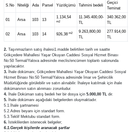
Geçici
S.No
Niteliği
Ada
Parsel
Yüzölçümü
Tahmini bedeli
İ
Teminat
SPOR
1.134,54
11.345.400,00-
340.362,00
01
Arsa
103
13
0
m2
TL
TL
ULUSAL
9.263,800,00
277.914,00
m2
02
Arsa
103
14
926,38
0
TL
TL
İLÇELERİMİZ
2.
Taşınmazların satış ihalesi1.madde belirtilen tarih ve saatte
Gökçedere Mahallesi Yaşar Okuyan Caddesi Sosyal Hizmet Binası
RESMİ İLAN
No:50 Termal/Yalova adresinde meclis/encümen toplantı salonunda
yapılacaktır.
3.
İhale dokümanı; Gökçedere Mahallesi Yaşar Okuyan Caddesi Sosyal
Hizmet Binası No:50 Termal/Yalova adresinde İmar ve Şehircilik
Müdürlüğünde görülebilir ve satın alınabilir. İhaleye katılmak için ihale
dokümanının satın alınması zorunludur.
4.
İhale Doküman satış bedeli her bir dosya için
5.000,00 TL
dir.
5.
İhale dokümanı aşağıdaki belgelerden oluşmaktadır.
5.1.İhale şartnamesi
5.2.Adres beyanı için standart form.
5.3.Teklif Mektubu standart form.
6.
İsteklilerden istenecek belgeler;
6.1.Gerçek kişilerde aranacak şartlar