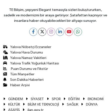
TE Bilişim, yepyeni Elegant temasıyla sizleri buluştururken,
sadelik ve modernizmi bir araya getiriyor. Şatafattan kaçınıyor ve
insanlara haber okuyabilecekleri bir altyapı sunuyor.
Yalova Nöbetçi Eczaneler
Yalova Hava Durumu
Yalova Namaz Vakitleri
Yalova Trafik Yoğunluk Haritası
Puan Durumu ve Fikstür
Tüm Manşetler
Son Dakika Haberleri
Haber Arşivi
GÜNDEM
SİYASET
SPOR
EĞİTİM
EKONOMİ
KÜLTÜR
BİLİM VE TEKNOLOJİ
SAĞLIK
DÜNYA
ASAYİŞ
ilan.gov.tr