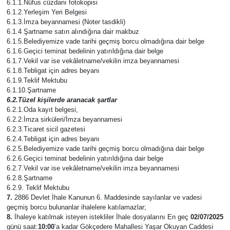
6.1.1.Nüfus cüzdanı fotokopisi
6.1.2.Yerleşim Yeri Belgesi
6.1.3.İmza beyannamesi (Noter tasdikli)
6.1.4 Şartname satın alındığına dair makbuz
6.1.5.Belediyemize vade tarihi geçmiş borcu olmadığına dair belge
6.1.6.Geçici teminat bedelinin yatırıldığına dair belge
6.1.7.Vekil var ise vekâletname/vekilin imza beyannamesi
6.1.8.Tebligat için adres beyanı
6.1.9.Teklif Mektubu
6.1.10.Şartname
6.2.Tüzel kişilerde aranacak şartlar
6.2.1.Oda kayıt belgesi,
6.2.2.İmza sirküleri/İmza beyannamesi
6.2.3.Ticaret sicil gazetesi
6.2.4.Tebligat için adres beyanı
6.2.5.Belediyemize vade tarihi geçmiş borcu olmadığına dair belge
6.2.6.Geçici teminat bedelinin yatırıldığına dair belge
6.2.7.Vekil var ise vekâletname/vekilin imza beyannamesi
6.2.8.Şartname
6.2.9. Teklif Mektubu
7.
2886 Devlet İhale Kanunun 6. Maddesinde sayılanlar ve vadesi
geçmiş borcu bulunanlar ihalelere katılamazlar;
8.
İhaleye katılmak isteyen istekliler İhale dosyalarını En geç
02/07/2025
günü saat:
10:00
’a kadar Gökçedere Mahallesi Yaşar Okuyan Caddesi