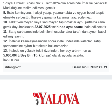
Sosyal Hizmet Binası No:50 Termal/Yalova adresinde İmar ve Şehircilik
Müdürlüğüne teslim edilmesi gerekir.
9.
İhale komisyonu, ihaleyi yapıp, yapmamakta ve uygun bedel tespit
etmekte serbesttir. İhaleyi yapmama kararına itiraz edilemez.
10.
Teklif verilmeyen veya satılmayan taşınmazlar aynı şartlarda ilana
gerek duyulmaksızın
22.07.2025 tarihinde aynı saatte
ihale edilecektir.
11.
Satış şartnamesinde belirtilen hususlar alıcı tarafından aynen kabul
edilmiş sayılır.
12.
İhalenin kesinleşmesinden sonra ihale uhdesinde kalanlar, satış
şartnamesine aykırı bir talepte bulunamazlar.
13.
İhalede en yüksek teklif üzerinden, her pey artırımı en az
5.000,00
TL(
Beş Bin Türk Lirası
) olarak uygulanacaktır.
İlan Olunur.
#ilangovtr
Basın No ILN02239639