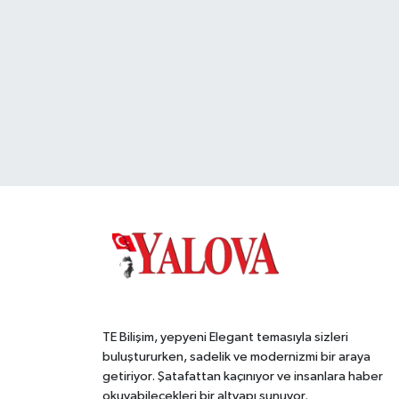
TE Bilişim, yepyeni Elegant temasıyla sizleri
buluştururken, sadelik ve modernizmi bir araya
getiriyor. Şatafattan kaçınıyor ve insanlara haber
okuyabilecekleri bir altyapı sunuyor.