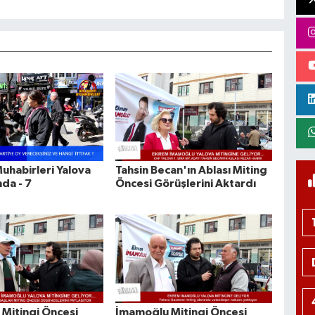
uhabirleri Yalova
Tahsin Becan'ın Ablası Miting
da - 7
Öncesi Görüşlerini Aktardı
Mitingi Öncesi
İmamoğlu Mitingi Öncesi