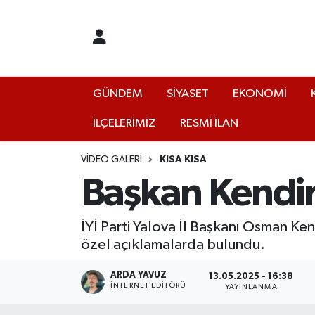
GÜNDEM
Yalova Nöbetçi Eczaneler
SİYASET
Yalova Hava Durumu
GÜNDEM
SİYASET
EKONOMİ
İLÇELERİMİZ
RESMİ İLAN
EKONOMİ
Yalova Namaz Vakitleri
KÜLTÜR
Yalova Trafik Yoğunluk Haritası
VIDEO GALERI
KISA KISA
Başkan Kendir
EĞİTİM
Puan Durumu ve Fikstür
İYİ Parti Yalova İl Başkanı Osman Ken
BİLİM VE TEKNOLOJİ
Tüm Manşetler
özel açıklamalarda bulundu.
ASAYİŞ
Son Dakika Haberleri
ARDA YAVUZ
13.05.2025 - 16:38
İNTERNET EDITÖRÜ
YAYINLANMA
SAĞLIK
Haber Arşivi