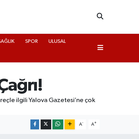
SAĞLIK
SPOR
ULUSAL
Çağrı!
reçle ilgili Yalova Gazetesi’ne çok
-
+
A
A