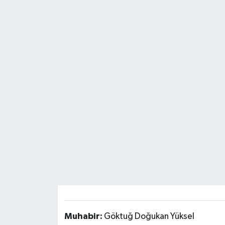
SPOR
ULUSAL
İLÇELERİMİZ
RESMİ İLAN
Muhabir:
Göktuğ Doğukan Yüksel