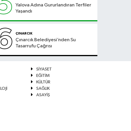
5
Yalova Adına Gururlandıran Terfiler
Yaşandı
6
ÇINARCIK
Çınarcık Belediyesi’nden Su
Tasarrufu Çağrısı
SİYASET
EĞİTİM
KÜLTÜR
LOJİ
SAĞLIK
ASAYİŞ