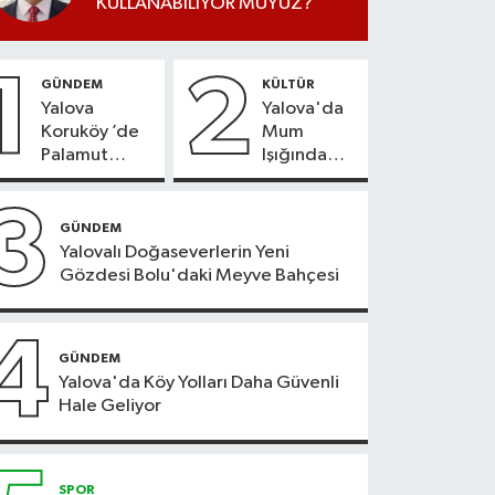
KULLANABİLİYOR MUYUZ?
1
2
GÜNDEM
KÜLTÜR
Yalova
Yalova'da
Koruköy ’de
Mum
Palamut
Işığında
Sezonu
Konser
Heyecanı
Keyfi
3
GÜNDEM
Yalovalı Doğaseverlerin Yeni
Gözdesi Bolu'daki Meyve Bahçesi
4
GÜNDEM
Yalova'da Köy Yolları Daha Güvenli
Hale Geliyor
SPOR