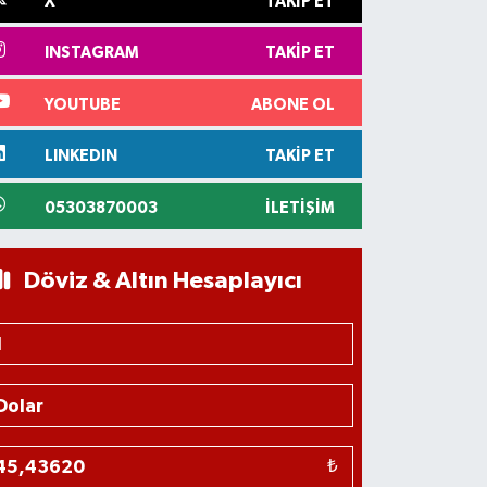
X
TAKIP ET
INSTAGRAM
TAKIP ET
YOUTUBE
ABONE OL
LINKEDIN
TAKIP ET
05303870003
İLETIŞIM
Döviz & Altın Hesaplayıcı
₺