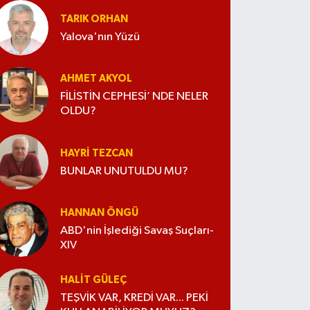
TARIK ORHAN
Yalova'nın Yüzü
AHMET AKYOL
FİLİSTİN CEPHESİ’ NDE NELER
OLDU?
HAYRI TEZCAN
BUNLAR UNUTULDU MU?
HANNAN ÖNGÜ
ABD'nin İşlediği Savaş Suçları-
XIV
HALIT GÜLEÇ
TEŞVİK VAR, KREDİ VAR... PEKİ