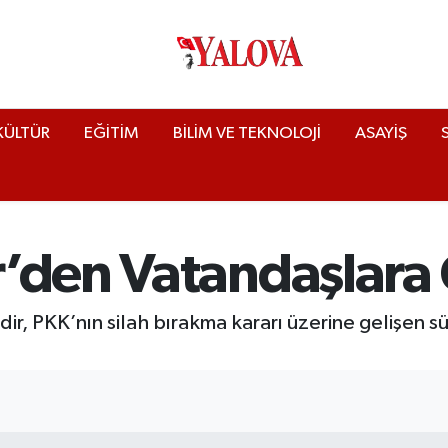
KÜLTÜR
EĞİTİM
BİLİM VE TEKNOLOJİ
ASAYİŞ
’den Vatandaşlara 
dir, PKK’nın silah bırakma kararı üzerine gelişen sü