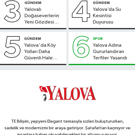
3
4
GÜNDEM
GÜNDEM
Yalovalı
Yalova’da Su
Doğaseverlerin
Kesintisi
Yeni Gözdesi
Duyurusu
Bolu'daki Meyve
Bahçesi
5
6
GÜNDEM
SPOR
Yalova'da Köy
Yalova Adına
Yolları Daha
Gururlandıran
Güvenli Hale
Terfiler Yaşandı
Geliyor
TE Bilişim, yepyeni Elegant temasıyla sizleri buluştururken,
sadelik ve modernizmi bir araya getiriyor. Şatafattan kaçınıyor ve
insanlara haber okuyabilecekleri bir altyapı sunuyor.