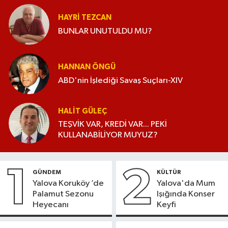
HAYRI TEZCAN
BUNLAR UNUTULDU MU?
HANNAN ÖNGÜ
ABD'nin İşlediği Savaş Suçları-XIV
HALIT GÜLEÇ
TEŞVİK VAR, KREDİ VAR... PEKİ
KULLANABİLİYOR MUYUZ?
1
2
GÜNDEM
KÜLTÜR
Yalova Koruköy ’de
Yalova'da Mum
Palamut Sezonu
Işığında Konser
Heyecanı
Keyfi