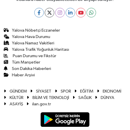
Yalova Nöbetçi Eczaneler
Yalova Hava Durumu
Yalova Namaz Vakitleri
Yalova Trafik Yoğunluk Haritası
Puan Durumu ve Fikstür
Tüm Manşetler
Son Dakika Haberleri
Haber Arşivi
GÜNDEM
SİYASET
SPOR
EĞİTİM
EKONOMİ
KÜLTÜR
BİLİM VE TEKNOLOJİ
SAĞLIK
DÜNYA
ASAYİŞ
ilan.gov.tr