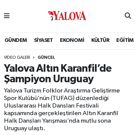
GÜNDEM
Yalova Nöbetçi Eczaneler
SİYASET
Yalova Hava Durumu
GÜNDEM
SİYASET
EKONOMİ
KÜLTÜR
EĞİTİM
EKONOMİ
Yalova Namaz Vakitleri
VIDEO GALERI
GÜNCEL
Yalova Altın Karanfil’de
KÜLTÜR
Yalova Trafik Yoğunluk Haritası
Şampiyon Uruguay
EĞİTİM
Puan Durumu ve Fikstür
Yalova Turizm Folklor Araştırma Geliştirme
Spor Kulübü'nün (TUFAG) düzenlediği
BİLİM VE TEKNOLOJİ
Tüm Manşetler
Uluslararası Halk Dansları Festivali
kapsamında gerçekleştirilen Altın Karanfil
ASAYİŞ
Son Dakika Haberleri
Halk Dansları Yarışması’nda mutlu sona
Uruguay ulaştı.
SAĞLIK
Haber Arşivi