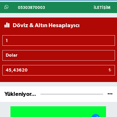
05303870003
İLETIŞIM
Döviz & Altın Hesaplayıcı
₺
Yükleniyor...