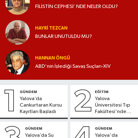
FİLİSTİN CEPHESİ’ NDE NELER OLDU?
HAYRI TEZCAN
BUNLAR UNUTULDU MU?
HANNAN ÖNGÜ
ABD'nin İşlediği Savaş Suçları-XIV
1
2
GÜNDEM
EĞİTİM
Yalova’da
Yalova
Cankurtaran Kursu
Üniversitesi Tıp
Kayıtları Başladı
Fakültesi'nde
Yeni Dönem
GÜNDEM
GÜNDEM
Yalova’da Su
Yalova'da