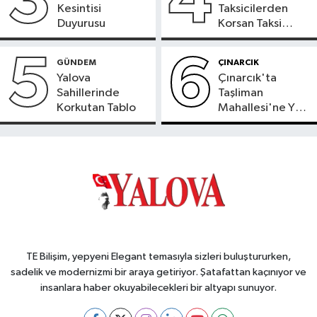
3
4
Kesintisi
Taksicilerden
Duyurusu
Korsan Taksi
Tepkisi
5
6
GÜNDEM
ÇINARCIK
Yalova
Çınarcık'ta
Sahillerinde
Taşliman
Korkutan Tablo
Mahallesi'ne Yeni
Ortak ATM
Hizmete Girdi
TE Bilişim, yepyeni Elegant temasıyla sizleri buluştururken,
sadelik ve modernizmi bir araya getiriyor. Şatafattan kaçınıyor ve
insanlara haber okuyabilecekleri bir altyapı sunuyor.