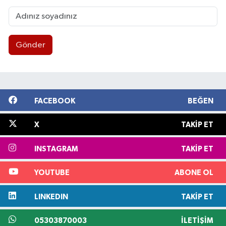
Gönder
FACEBOOK
BEĞEN
X
TAKIP ET
INSTAGRAM
TAKIP ET
YOUTUBE
ABONE OL
LINKEDIN
TAKIP ET
05303870003
İLETIŞIM