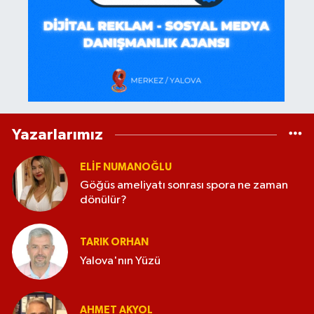
Yazarlarımız
ELİF NUMANOĞLU
Göğüs ameliyatı sonrası spora ne zaman
dönülür?
TARIK ORHAN
Yalova'nın Yüzü
AHMET AKYOL