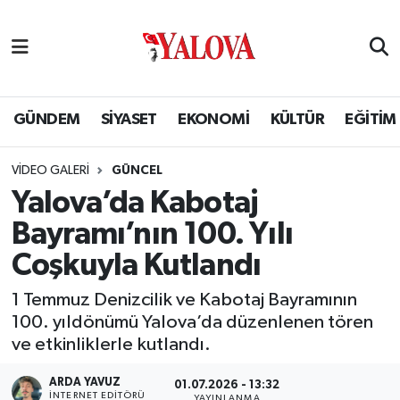
GÜNDEM
Yalova Nöbetçi Eczaneler
SİYASET
Yalova Hava Durumu
GÜNDEM
SİYASET
EKONOMİ
KÜLTÜR
EĞİTİM
EKONOMİ
Yalova Namaz Vakitleri
VIDEO GALERI
GÜNCEL
Yalova’da Kabotaj
KÜLTÜR
Yalova Trafik Yoğunluk Haritası
Bayramı’nın 100. Yılı
EĞİTİM
Puan Durumu ve Fikstür
Coşkuyla Kutlandı
BİLİM VE TEKNOLOJİ
Tüm Manşetler
1 Temmuz Denizcilik ve Kabotaj Bayramının
100. yıldönümü Yalova’da düzenlenen tören
ASAYİŞ
Son Dakika Haberleri
ve etkinliklerle kutlandı.
ARDA YAVUZ
SAĞLIK
Haber Arşivi
01.07.2026 - 13:32
İNTERNET EDITÖRÜ
YAYINLANMA