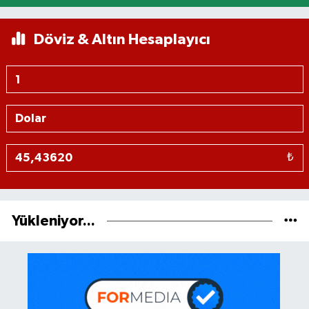
Döviz & Altın Hesaplayıcı
₺
Yükleniyor...