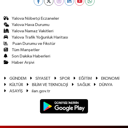
Yalova Nöbetçi Eczaneler
Yalova Hava Durumu
Yalova Namaz Vakitleri
Yalova Trafik Yoğunluk Haritası
Puan Durumu ve Fikstür
Tüm Manşetler
Son Dakika Haberleri
Haber Arşivi
GÜNDEM
SİYASET
SPOR
EĞİTİM
EKONOMİ
KÜLTÜR
BİLİM VE TEKNOLOJİ
SAĞLIK
DÜNYA
ASAYİŞ
ilan.gov.tr