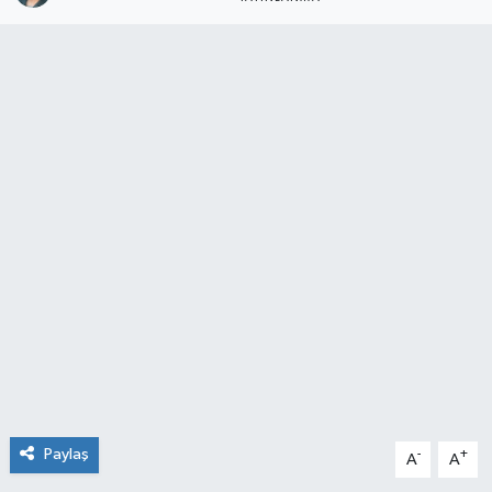
SPOR
ULUSAL
İLÇELERİMİZ
RESMİ İLAN
Paylaş
-
+
A
A