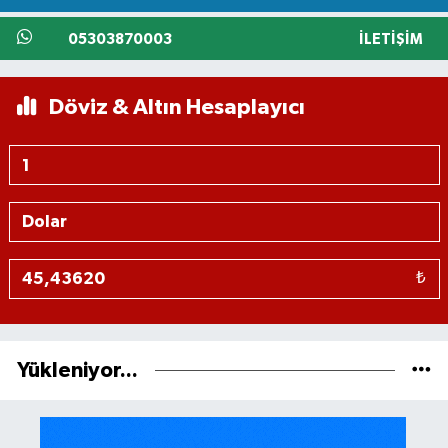
05303870003
İLETIŞIM
Döviz & Altın Hesaplayıcı
₺
Yükleniyor...