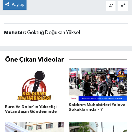
Paylaş
-
+
A
A
Muhabir:
Göktuğ Doğukan Yüksel
Öne Çıkan Videolar
Kaldırım Muhabirleri Yalova
Euro Ve Dolar’ın Yükselişi
Sokaklarında - 7
Vatandaşın Gündeminde