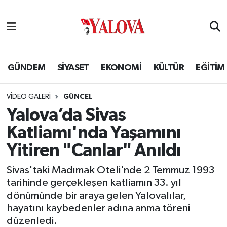
GÜNDEM
Yalova Nöbetçi Eczaneler
SİYASET
Yalova Hava Durumu
GÜNDEM
SİYASET
EKONOMİ
KÜLTÜR
EĞİTİM
EKONOMİ
Yalova Namaz Vakitleri
VIDEO GALERI
GÜNCEL
Yalova’da Sivas
KÜLTÜR
Yalova Trafik Yoğunluk Haritası
Katliamı'nda Yaşamını
EĞİTİM
Puan Durumu ve Fikstür
Yitiren "Canlar" Anıldı
BİLİM VE TEKNOLOJİ
Tüm Manşetler
Sivas'taki Madımak Oteli'nde 2 Temmuz 1993
tarihinde gerçekleşen katliamın 33. yıl
ASAYİŞ
Son Dakika Haberleri
dönümünde bir araya gelen Yalovalılar,
hayatını kaybedenler adına anma töreni
SAĞLIK
Haber Arşivi
düzenledi.