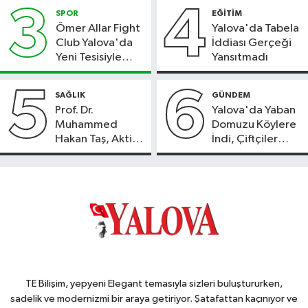
3
4
SPOR
EĞİTİM
Ömer Allar Fight
Yalova'da Tabela
Club Yalova'da
İddiası Gerçeği
Yeni Tesisiyle
Yansıtmadı
Hizmete Başladı
5
6
SAĞLIK
GÜNDEM
Prof. Dr.
Yalova'da Yaban
Muhammed
Domuzu Köylere
Hakan Taş, Aktif
İndi, Çiftçiler
International
Endişeli!
Hospital’da
Hasta Kabulüne
Başladı
TE Bilişim, yepyeni Elegant temasıyla sizleri buluştururken,
sadelik ve modernizmi bir araya getiriyor. Şatafattan kaçınıyor ve