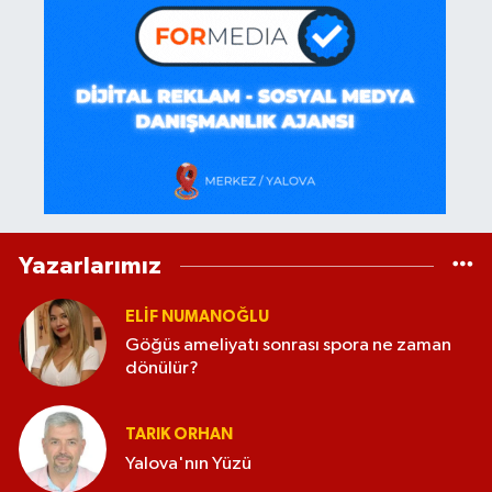
Yazarlarımız
ELİF NUMANOĞLU
Göğüs ameliyatı sonrası spora ne zaman
dönülür?
TARIK ORHAN
Yalova'nın Yüzü