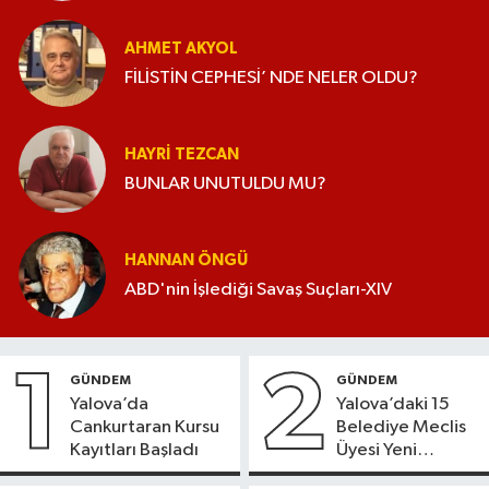
AHMET AKYOL
FİLİSTİN CEPHESİ’ NDE NELER OLDU?
HAYRI TEZCAN
BUNLAR UNUTULDU MU?
HANNAN ÖNGÜ
ABD'nin İşlediği Savaş Suçları-XIV
1
2
GÜNDEM
GÜNDEM
Yalova’da
Yalova’daki 15
Cankurtaran Kursu
Belediye Meclis
Kayıtları Başladı
Üyesi Yeni
Parti’ye Geçiyor