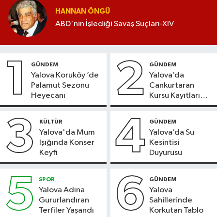
HANNAN ÖNGÜ
ABD'nin İşlediği Savaş Suçları-XIV
1
2
GÜNDEM
GÜNDEM
Yalova Koruköy ’de
Yalova’da
Palamut Sezonu
Cankurtaran
Heyecanı
Kursu Kayıtları
Başladı
3
4
KÜLTÜR
GÜNDEM
Yalova'da Mum
Yalova’da Su
Işığında Konser
Kesintisi
Keyfi
Duyurusu
5
6
SPOR
GÜNDEM
Yalova Adına
Yalova
Gururlandıran
Sahillerinde
Terfiler Yaşandı
Korkutan Tablo