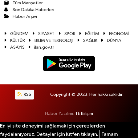
Tüm Manşetler
Son Dakika Haberleri
Haber Arşivi
GÜNDEM
SİYASET
SPOR
EĞİTİM
EKONOMİ
KÜLTÜR
BİLİM VE TEKNOLOJİ
SAĞLIK
DÜNYA
ASAYİŞ
ilan.gov.tr
RSS
Copyright © 2023. Her hakkı saklıdır.
Haber Yazılımı:
TE Bilişim
En iyi site deneyimi sağlamak için çerezlerden
faydalanıyoruz. Detaylar için lütfen tıklayın.
Tamam