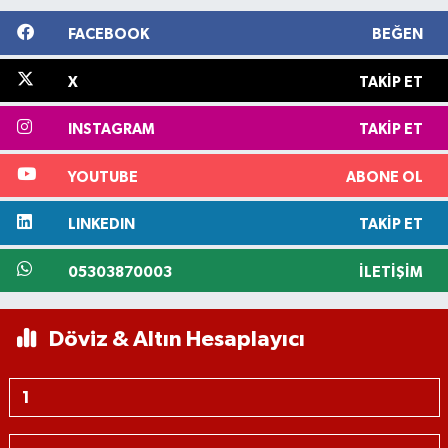
FACEBOOK
BEĞEN
X
TAKIP ET
INSTAGRAM
TAKIP ET
YOUTUBE
ABONE OL
LINKEDIN
TAKIP ET
05303870003
İLETIŞIM
Döviz & Altın Hesaplayıcı