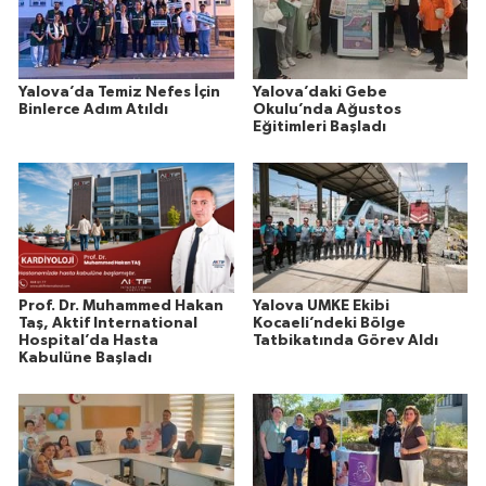
Yalova’da Temiz Nefes İçin
Yalova’daki Gebe
Binlerce Adım Atıldı
Okulu’nda Ağustos
Eğitimleri Başladı
Prof. Dr. Muhammed Hakan
Yalova UMKE Ekibi
Taş, Aktif International
Kocaeli’ndeki Bölge
Hospital’da Hasta
Tatbikatında Görev Aldı
Kabulüne Başladı