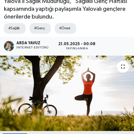
Yalova İl Sağlık Müdürlüğü, “Sağlıklı Genç Haftası”
kapsamında yaptığı paylaşımla Yalovalı gençlere
SPOR
önerilerde bulundu.
ULUSAL
#Sağlık
#Genç
#Öneri
İLÇELERİMİZ
ARDA YAVUZ
21.05.2025 - 00:08
İNTERNET EDITÖRÜ
YAYINLANMA
RESMİ İLAN