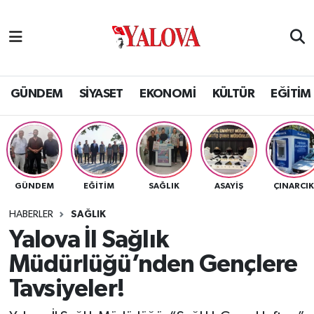
GÜNDEM
Yalova Nöbetçi Eczaneler
SİYASET
Yalova Hava Durumu
GÜNDEM
SİYASET
EKONOMİ
KÜLTÜR
EĞİTİM
EKONOMİ
Yalova Namaz Vakitleri
KÜLTÜR
Yalova Trafik Yoğunluk Haritası
GÜNDEM
EĞİTİM
SAĞLIK
ASAYİŞ
ÇINARCI
EĞİTİM
Puan Durumu ve Fikstür
HABERLER
SAĞLIK
BİLİM VE TEKNOLOJİ
Tüm Manşetler
Yalova İl Sağlık
Müdürlüğü’nden Gençlere
ASAYİŞ
Son Dakika Haberleri
Tavsiyeler!
SAĞLIK
Haber Arşivi