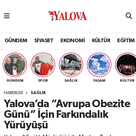
GÜNDEM
Yalova Nöbetçi Eczaneler
SİYASET
Yalova Hava Durumu
GÜNDEM
SİYASET
EKONOMİ
KÜLTÜR
EĞİTİM
EKONOMİ
Yalova Namaz Vakitleri
KÜLTÜR
Yalova Trafik Yoğunluk Haritası
GÜNDEM
SPOR
SAĞLIK
YAŞAM
KÜLTÜR
EĞİTİM
Puan Durumu ve Fikstür
HABERLER
SAĞLIK
BİLİM VE TEKNOLOJİ
Tüm Manşetler
Yalova’da “Avrupa Obezite
Günü” İçin Farkındalık
ASAYİŞ
Son Dakika Haberleri
Yürüyüşü
SAĞLIK
Haber Arşivi