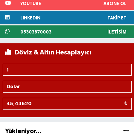
YOUTUBE
ABONE OL
LINKEDIN
TAKIP ET
05303870003
İLETIŞIM
Döviz & Altın Hesaplayıcı
₺
Yükleniyor...