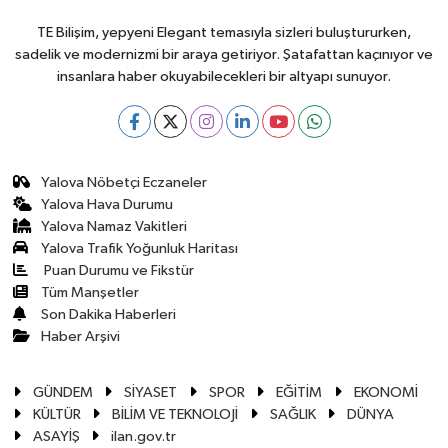
TE Bilişim, yepyeni Elegant temasıyla sizleri buluştururken,
sadelik ve modernizmi bir araya getiriyor. Şatafattan kaçınıyor ve
insanlara haber okuyabilecekleri bir altyapı sunuyor.
Yalova Nöbetçi Eczaneler
Yalova Hava Durumu
Yalova Namaz Vakitleri
Yalova Trafik Yoğunluk Haritası
Puan Durumu ve Fikstür
Tüm Manşetler
Son Dakika Haberleri
Haber Arşivi
GÜNDEM
SİYASET
SPOR
EĞİTİM
EKONOMİ
KÜLTÜR
BİLİM VE TEKNOLOJİ
SAĞLIK
DÜNYA
ASAYİŞ
ilan.gov.tr