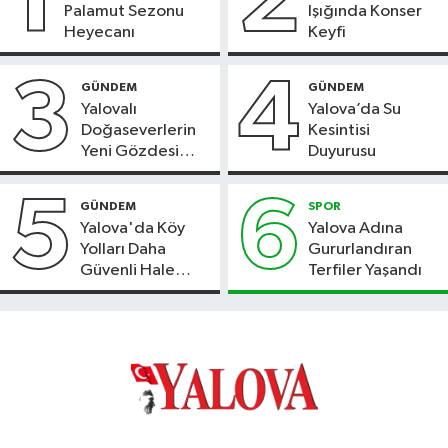
1
2
Palamut Sezonu
Işığında Konser
Heyecanı
Keyfi
3
4
GÜNDEM
GÜNDEM
Yalovalı
Yalova’da Su
Doğaseverlerin
Kesintisi
Yeni Gözdesi
Duyurusu
Bolu'daki Meyve
Bahçesi
5
6
GÜNDEM
SPOR
Yalova'da Köy
Yalova Adına
Yolları Daha
Gururlandıran
Güvenli Hale
Terfiler Yaşandı
Geliyor