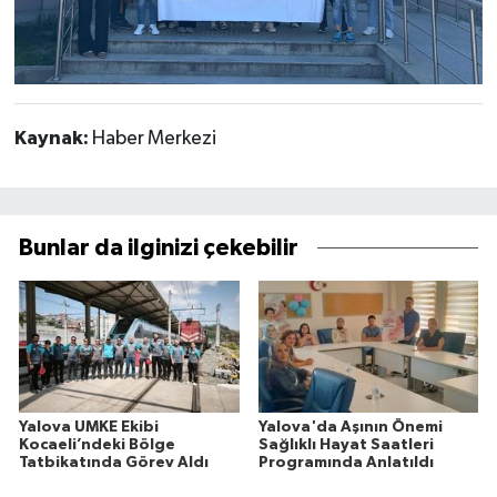
Kaynak:
Haber Merkezi
Bunlar da ilginizi çekebilir
Yalova UMKE Ekibi
Yalova'da Aşının Önemi
Kocaeli’ndeki Bölge
Sağlıklı Hayat Saatleri
Tatbikatında Görev Aldı
Programında Anlatıldı