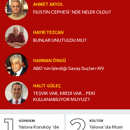
AHMET AKYOL
FİLİSTİN CEPHESİ’ NDE NELER OLDU?
HAYRI TEZCAN
BUNLAR UNUTULDU MU?
HANNAN ÖNGÜ
ABD'nin İşlediği Savaş Suçları-XIV
HALIT GÜLEÇ
TEŞVİK VAR, KREDİ VAR... PEKİ
KULLANABİLİYOR MUYUZ?
GÜNDEM
KÜLTÜR
Yalova Koruköy ’de
Yalova'da Mum