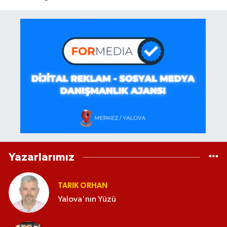
Yazarlarımız
TARIK ORHAN
Yalova'nın Yüzü