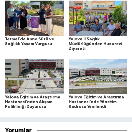
Termal’de Anne Sütü ve
Yalova İl Sağlık
Sağlıklı Yaşam Vurgusu
Müdürlüğünden Huzurevi
Ziyareti
Yalova Eğitim ve Araştırma
Yalova Eğitim ve Araştırma
Hastanesi’nden Akşam
Hastanesi’nde Yönetim
Polikliniği Duyurusu
Kadrosu Yenilendi
Yorumlar