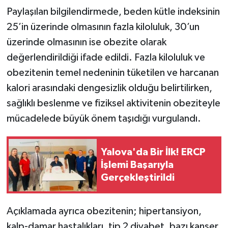
Paylaşılan bilgilendirmede, beden kütle indeksinin
25’in üzerinde olmasının fazla kiloluluk, 30’un
üzerinde olmasının ise obezite olarak
değerlendirildiği ifade edildi. Fazla kiloluluk ve
obezitenin temel nedeninin tüketilen ve harcanan
kalori arasındaki dengesizlik olduğu belirtilirken,
sağlıklı beslenme ve fiziksel aktivitenin obeziteyle
mücadelede büyük önem taşıdığı vurgulandı.
Yalova'da Bir İlk! ERCP
İşlemi Başarıyla
Gerçekleştirildi
Açıklamada ayrıca obezitenin; hipertansiyon,
kalp-damar hastalıkları, tip 2 diyabet, bazı kanser