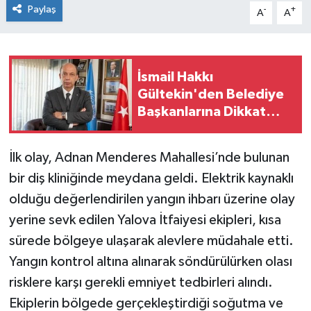
Paylaş
-
+
A
A
İsmail Hakkı
Gültekin'den Belediye
Başkanlarına Dikkat
Çeken Mesajlar
İlk olay, Adnan Menderes Mahallesi’nde bulunan
bir diş kliniğinde meydana geldi. Elektrik kaynaklı
olduğu değerlendirilen yangın ihbarı üzerine olay
yerine sevk edilen Yalova İtfaiyesi ekipleri, kısa
sürede bölgeye ulaşarak alevlere müdahale etti.
Yangın kontrol altına alınarak söndürülürken olası
risklere karşı gerekli emniyet tedbirleri alındı.
Ekiplerin bölgede gerçekleştirdiği soğutma ve