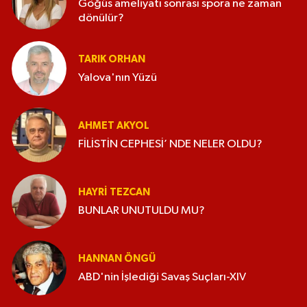
Göğüs ameliyatı sonrası spora ne zaman
dönülür?
TARIK ORHAN
Yalova'nın Yüzü
AHMET AKYOL
FİLİSTİN CEPHESİ’ NDE NELER OLDU?
HAYRI TEZCAN
BUNLAR UNUTULDU MU?
HANNAN ÖNGÜ
ABD'nin İşlediği Savaş Suçları-XIV