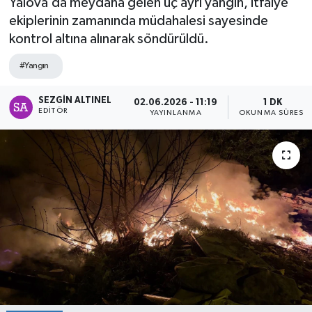
Yalova’da meydana gelen üç ayrı yangın, itfaiye
ekiplerinin zamanında müdahalesi sayesinde
SPOR
kontrol altına alınarak söndürüldü.
ULUSAL
#Yangın
İLÇELERİMİZ
SEZGIN ALTINEL
02.06.2026 - 11:19
1 DK
EDITÖR
YAYINLANMA
OKUNMA SÜRESI
RESMİ İLAN