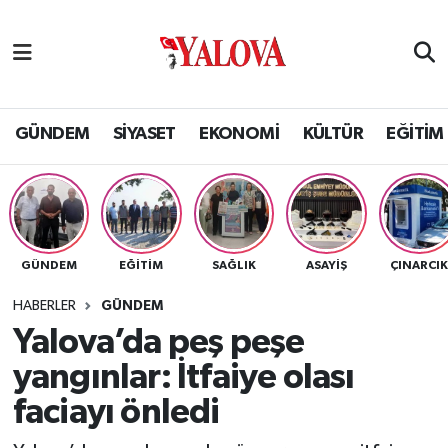
GÜNDEM
Yalova Nöbetçi Eczaneler
SİYASET
Yalova Hava Durumu
GÜNDEM
SİYASET
EKONOMİ
KÜLTÜR
EĞİTİM
EKONOMİ
Yalova Namaz Vakitleri
KÜLTÜR
Yalova Trafik Yoğunluk Haritası
GÜNDEM
EĞİTİM
SAĞLIK
ASAYİŞ
ÇINARCI
EĞİTİM
Puan Durumu ve Fikstür
HABERLER
GÜNDEM
BİLİM VE TEKNOLOJİ
Tüm Manşetler
Yalova’da peş peşe
yangınlar: İtfaiye olası
ASAYİŞ
Son Dakika Haberleri
faciayı önledi
SAĞLIK
Haber Arşivi