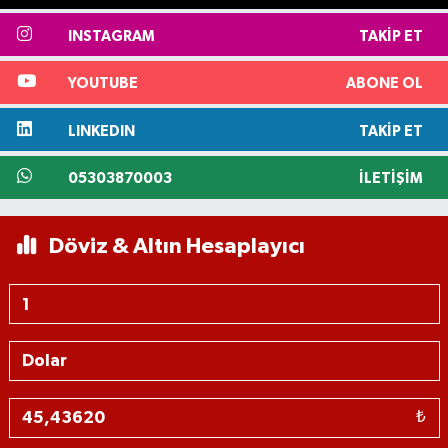
INSTAGRAM
TAKIP ET
YOUTUBE
ABONE OL
LINKEDIN
TAKIP ET
05303870003
İLETIŞIM
Döviz & Altın Hesaplayıcı
₺