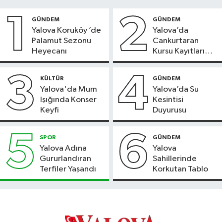
1
2
GÜNDEM
GÜNDEM
Yalova Koruköy ’de
Yalova’da
Palamut Sezonu
Cankurtaran
Heyecanı
Kursu Kayıtları
Başladı
3
4
KÜLTÜR
GÜNDEM
Yalova'da Mum
Yalova’da Su
Işığında Konser
Kesintisi
Keyfi
Duyurusu
5
6
SPOR
GÜNDEM
Yalova Adına
Yalova
Gururlandıran
Sahillerinde
Terfiler Yaşandı
Korkutan Tablo