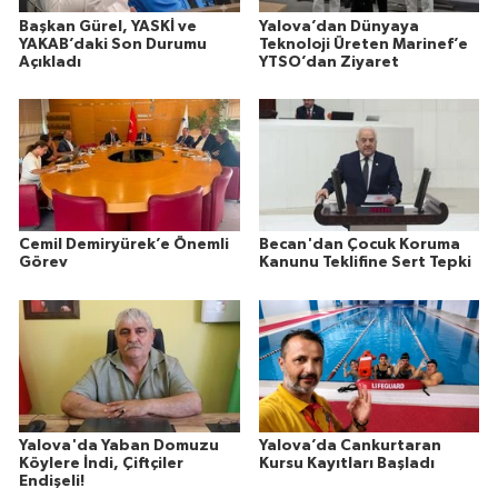
Başkan Gürel, YASKİ ve
Yalova’dan Dünyaya
YAKAB’daki Son Durumu
Teknoloji Üreten Marinef’e
Açıkladı
YTSO’dan Ziyaret
Cemil Demiryürek’e Önemli
Becan'dan Çocuk Koruma
Görev
Kanunu Teklifine Sert Tepki
Yalova'da Yaban Domuzu
Yalova’da Cankurtaran
Köylere İndi, Çiftçiler
Kursu Kayıtları Başladı
Endişeli!