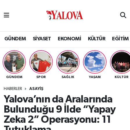
GÜNDEM
Yalova Nöbetçi Eczaneler
SİYASET
Yalova Hava Durumu
GÜNDEM
SİYASET
EKONOMİ
KÜLTÜR
EĞİTİM
EKONOMİ
Yalova Namaz Vakitleri
KÜLTÜR
Yalova Trafik Yoğunluk Haritası
GÜNDEM
SPOR
SAĞLIK
YAŞAM
KÜLTÜR
EĞİTİM
Puan Durumu ve Fikstür
HABERLER
ASAYİŞ
BİLİM VE TEKNOLOJİ
Tüm Manşetler
Yalova’nın da Aralarında
Bulunduğu 9 İlde “Yapay
ASAYİŞ
Son Dakika Haberleri
Zeka 2” Operasyonu: 11
SAĞLIK
Haber Arşivi
Tutuklama