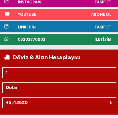
INSTAGRAM
TAKIP ET
YOUTUBE
ABONE OL
LINKEDIN
TAKIP ET
05303870003
İLETIŞIM
Döviz & Altın Hesaplayıcı
₺