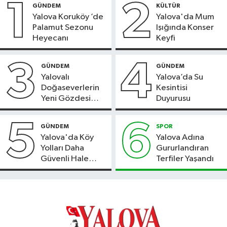
1
2
GÜNDEM
KÜLTÜR
Yalova Koruköy ’de
Yalova'da Mum
Palamut Sezonu
Işığında Konser
Heyecanı
Keyfi
3
4
GÜNDEM
GÜNDEM
Yalovalı
Yalova’da Su
Doğaseverlerin
Kesintisi
Yeni Gözdesi
Duyurusu
Bolu'daki Meyve
Bahçesi
5
6
GÜNDEM
SPOR
Yalova'da Köy
Yalova Adına
Yolları Daha
Gururlandıran
Güvenli Hale
Terfiler Yaşandı
Geliyor