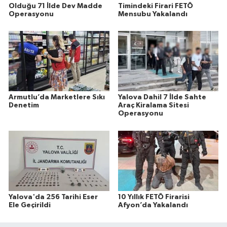
Olduğu 71 İlde Dev Madde
Timindeki Firari FETÖ
Operasyonu
Mensubu Yakalandı
Armutlu’da Marketlere Sıkı
Yalova Dahil 7 İlde Sahte
Denetim
Araç Kiralama Sitesi
Operasyonu
Yalova'da 256 Tarihi Eser
10 Yıllık FETÖ Firarisi
Ele Geçirildi
Afyon’da Yakalandı