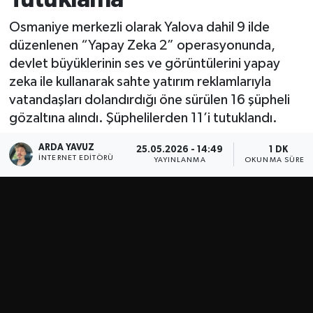
SPOR
Osmaniye merkezli olarak Yalova dahil 9 ilde
düzenlenen “Yapay Zeka 2” operasyonunda,
ULUSAL
devlet büyüklerinin ses ve görüntülerini yapay
zeka ile kullanarak sahte yatırım reklamlarıyla
İLÇELERİMİZ
vatandaşları dolandırdığı öne sürülen 16 şüpheli
gözaltına alındı. Şüphelilerden 11’i tutuklandı.
RESMİ İLAN
ARDA YAVUZ
25.05.2026 - 14:49
1 DK
İNTERNET EDITÖRÜ
YAYINLANMA
OKUNMA SÜRESI