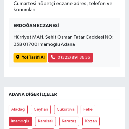
Cumartesi nöbetçi eczane adres, telefon ve
konumları
ERDOĞAN ECZANESİ
Hürriyet MAH. Şehit Osman Tatar Caddesi NO:
35B 01700 İmamoğlu Adana
Yol Tarifi Al
0 (322) 891 36 36
ADANA DIĞER İLÇELER
Aladağ
Ceyhan
Çukurova
Feke
İmamoğlu
Karaisalı
Karataş
Kozan