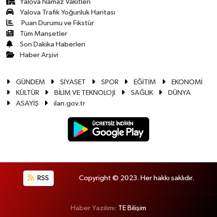
Yalova Namaz Vakitleri
Yalova Trafik Yoğunluk Haritası
Puan Durumu ve Fikstür
Tüm Manşetler
Son Dakika Haberleri
Haber Arşivi
GÜNDEM
SİYASET
SPOR
EĞİTİM
EKONOMİ
KÜLTÜR
BİLİM VE TEKNOLOJİ
SAĞLIK
DÜNYA
ASAYİŞ
ilan.gov.tr
RSS
Copyright © 2023. Her hakkı saklıdır.
Haber Yazılımı:
TE Bilişim