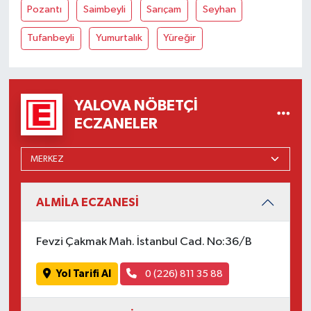
Pozantı
Saimbeyli
Sarıçam
Seyhan
Tufanbeyli
Yumurtalık
Yüreğir
YALOVA NÖBETÇI
ECZANELER
ALMİLA ECZANESİ
Fevzi Çakmak Mah. İstanbul Cad. No:36/B
Yol Tarifi Al
0 (226) 811 35 88