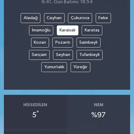
6:41, Gün Batımı: 18:54
Aladağ
Ceyhan
Çukurova
Feke
İmamoğlu
Karaisalı
Karataş
Kozan
Pozantı
Saimbeyli
Sarıçam
Seyhan
Tufanbeyli
Yumurtalık
Yüreğir
HISSEDILEN
NEM
°
5
%97