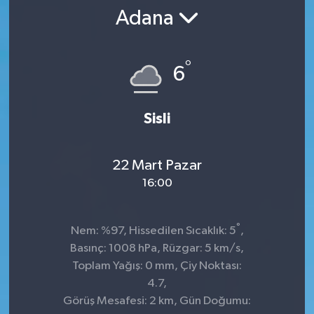
Adana
SPOR
ULUSAL
°
6
İLÇELERİMİZ
Sisli
RESMİ İLAN
22 Mart Pazar
16:00
°
Nem: %97, Hissedilen Sıcaklık: 5
,
Basınç: 1008 hPa, Rüzgar: 5 km/s,
Toplam Yağış: 0 mm, Çiy Noktası:
4.7,
Görüş Mesafesi: 2 km, Gün Doğumu: