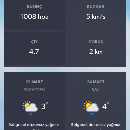
BASINÇ
RÜZGAR
1008
5
hpa
km/s
ÇIY
GÖRÜŞ
4.7
2
km
23 MART
24 MART
PAZARTESI
SALI
°
°
3
4
Bölgesel düzensiz yağmur
Bölgesel düzensiz yağmur