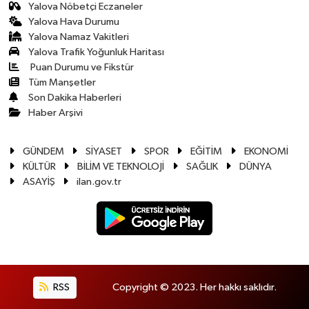
Yalova Nöbetçi Eczaneler
Yalova Hava Durumu
Yalova Namaz Vakitleri
Yalova Trafik Yoğunluk Haritası
Puan Durumu ve Fikstür
Tüm Manşetler
Son Dakika Haberleri
Haber Arşivi
GÜNDEM
SİYASET
SPOR
EĞİTİM
EKONOMİ
KÜLTÜR
BİLİM VE TEKNOLOJİ
SAĞLIK
DÜNYA
ASAYİŞ
ilan.gov.tr
RSS
Copyright © 2023. Her hakkı saklıdır.