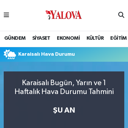
GÜNDEM
Yalova Nöbetçi Eczaneler
SİYASET
Yalova Hava Durumu
GÜNDEM
SİYASET
EKONOMİ
KÜLTÜR
EĞİTİM
EKONOMİ
Yalova Namaz Vakitleri
Karaisalı Hava Durumu
KÜLTÜR
Yalova Trafik Yoğunluk Haritası
EĞİTİM
Puan Durumu ve Fikstür
Karaisalı Bugün, Yarın ve 1
Haftalık Hava Durumu Tahmini
BİLİM VE TEKNOLOJİ
Tüm Manşetler
ASAYİŞ
Son Dakika Haberleri
ŞU AN
SAĞLIK
Haber Arşivi