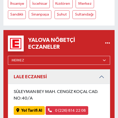
İhsaniye
İscehisar
Kızılören
Merkez
Sandıklı
Sinanpaşa
Şuhut
Sultandağı
YALOVA NÖBETÇI
ECZANELER
LALE ECZANESİ
SÜLEYMAN BEY MAH. CENGİZ KOÇAL CAD.
NO:40/A
Yol Tarifi Al
0 (226) 814 22 08