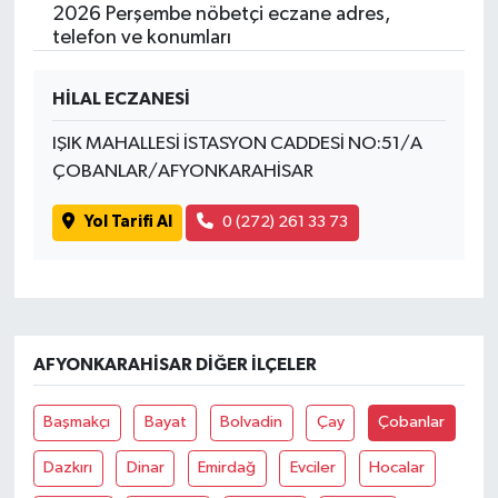
2026 Perşembe nöbetçi eczane adres,
telefon ve konumları
HİLAL ECZANESİ
IŞIK MAHALLESİ İSTASYON CADDESİ NO:51/A
ÇOBANLAR/AFYONKARAHİSAR
Yol Tarifi Al
0 (272) 261 33 73
AFYONKARAHISAR DIĞER İLÇELER
Başmakçı
Bayat
Bolvadin
Çay
Çobanlar
Dazkırı
Dinar
Emirdağ
Evciler
Hocalar