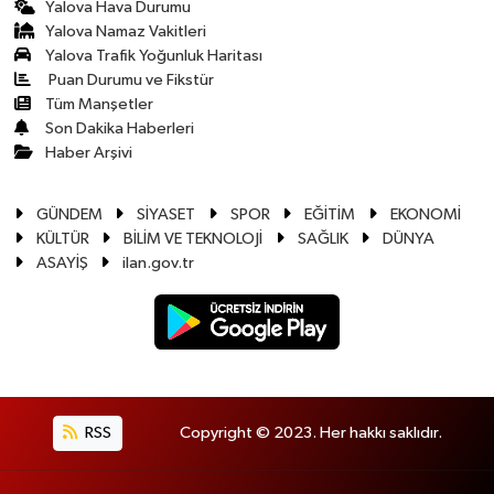
Yalova Hava Durumu
Yalova Namaz Vakitleri
Yalova Trafik Yoğunluk Haritası
Puan Durumu ve Fikstür
Tüm Manşetler
Son Dakika Haberleri
Haber Arşivi
GÜNDEM
SİYASET
SPOR
EĞİTİM
EKONOMİ
KÜLTÜR
BİLİM VE TEKNOLOJİ
SAĞLIK
DÜNYA
ASAYİŞ
ilan.gov.tr
RSS
Copyright © 2023. Her hakkı saklıdır.