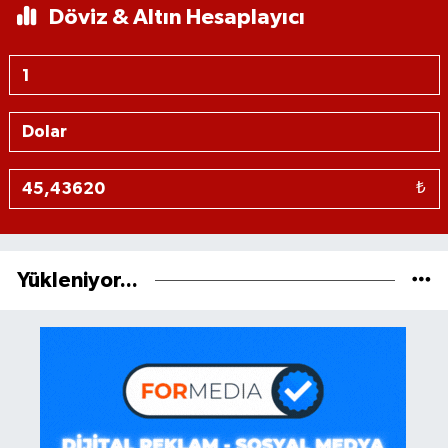
Döviz & Altın Hesaplayıcı
₺
Yükleniyor...