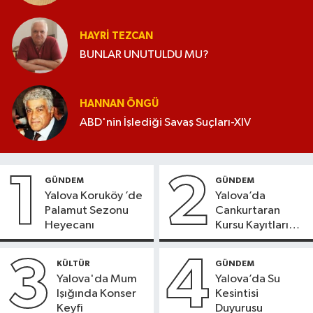
HAYRI TEZCAN
BUNLAR UNUTULDU MU?
HANNAN ÖNGÜ
ABD'nin İşlediği Savaş Suçları-XIV
1
2
GÜNDEM
GÜNDEM
Yalova Koruköy ’de
Yalova’da
Palamut Sezonu
Cankurtaran
Heyecanı
Kursu Kayıtları
Başladı
3
4
KÜLTÜR
GÜNDEM
Yalova'da Mum
Yalova’da Su
Işığında Konser
Kesintisi
Keyfi
Duyurusu