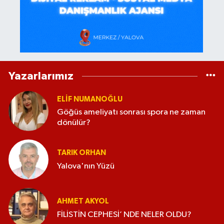
Yazarlarımız
ELİF NUMANOĞLU
Göğüs ameliyatı sonrası spora ne zaman
dönülür?
TARIK ORHAN
Yalova'nın Yüzü
AHMET AKYOL
FİLİSTİN CEPHESİ’ NDE NELER OLDU?