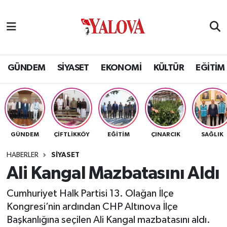
GÜNDEM
Yalova Nöbetçi Eczaneler
SİYASET
Yalova Hava Durumu
GÜNDEM
SİYASET
EKONOMİ
KÜLTÜR
EĞİTİM
EKONOMİ
Yalova Namaz Vakitleri
KÜLTÜR
Yalova Trafik Yoğunluk Haritası
GÜNDEM
ÇİFTLİKKÖY
EĞİTİM
ÇINARCIK
SAĞLIK
EĞİTİM
Puan Durumu ve Fikstür
HABERLER
SİYASET
BİLİM VE TEKNOLOJİ
Tüm Manşetler
Ali Kangal Mazbatasını Aldı
Cumhuriyet Halk Partisi 13. Olağan İlçe
ASAYİŞ
Son Dakika Haberleri
Kongresi’nin ardından CHP Altınova İlçe
Başkanlığına seçilen Ali Kangal mazbatasını aldı.
SAĞLIK
Haber Arşivi