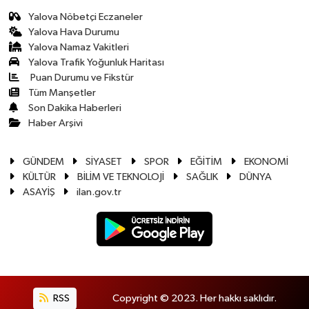
Yalova Nöbetçi Eczaneler
Yalova Hava Durumu
Yalova Namaz Vakitleri
Yalova Trafik Yoğunluk Haritası
Puan Durumu ve Fikstür
Tüm Manşetler
Son Dakika Haberleri
Haber Arşivi
GÜNDEM
SİYASET
SPOR
EĞİTİM
EKONOMİ
KÜLTÜR
BİLİM VE TEKNOLOJİ
SAĞLIK
DÜNYA
ASAYİŞ
ilan.gov.tr
RSS
Copyright © 2023. Her hakkı saklıdır.