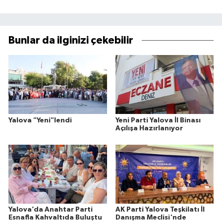
Bunlar da ilginizi çekebilir
Yalova "Yeni"lendi
Yeni Parti Yalova İl Binası
Açılışa Hazırlanıyor
Yalova’da Anahtar Parti
AK Parti Yalova Teşkilatı İl
Esnafla Kahvaltıda Buluştu
Danışma Meclisi'nde