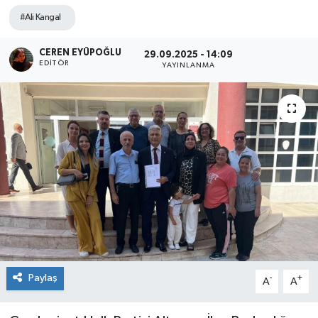
#Ali Kangal
SPOR
CEREN EYÜPOĞLU
29.09.2025 - 14:09
ULUSAL
EDITÖR
YAYINLANMA
İLÇELERİMİZ
RESMİ İLAN
Paylaş
-
+
A
A