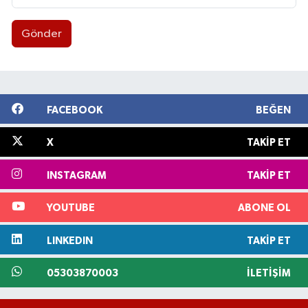
Gönder
FACEBOOK
BEĞEN
X
TAKIP ET
INSTAGRAM
TAKIP ET
YOUTUBE
ABONE OL
LINKEDIN
TAKIP ET
05303870003
İLETIŞIM