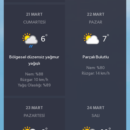
21 MART
22 MART
CUMARTESI
PAZAR
°
°
6
7
Bölgesel düzensiz yağmur
Parçalı Bulutlu
yağışlı
Nem: %80
Rüzgar: 14 km/h
Nem: %88
Rüzgar: 10 km/h
Yağış Olasılığı: %89
23 MART
24 MART
PAZARTESI
SALI