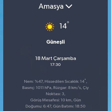
Amasya
SPOR
ULUSAL
°
14
İLÇELERİMİZ
Güneşli
RESMİ İLAN
18 Mart Çarşamba
17:30
°
Nem: %47, Hissedilen Sıcaklık: 14
,
Basınç: 1011 hPa, Rüzgar: 8 km/s, Çiy
Noktası: 3,
Görüş Mesafesi: 10 km, Gün
Doğumu: 6:47, Gün Batımı: 18:50