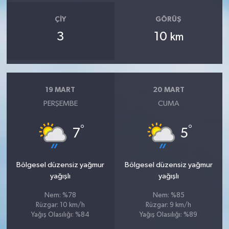
ÇIY
GÖRÜŞ
3
10
km
19 MART
20 MART
PERŞEMBE
CUMA
°
°
7
5
Bölgesel düzensiz yağmur
Bölgesel düzensiz yağmur
yağışlı
yağışlı
Nem: %78
Nem: %85
Rüzgar: 10 km/h
Rüzgar: 9 km/h
Yağış Olasılığı: %84
Yağış Olasılığı: %89