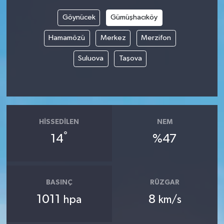
Göynücek
Gümüşhacıköy
Hamamözü
Merkez
Merzifon
Suluova
Taşova
HISSEDILEN
NEM
°
14
%47
BASINÇ
RÜZGAR
1011
8
hpa
km/s