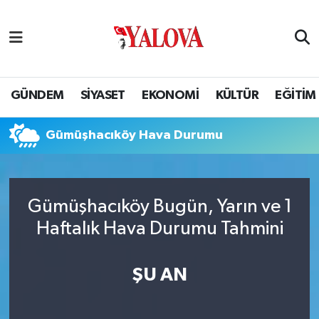
GÜNDEM
Yalova Nöbetçi Eczaneler
SİYASET
Yalova Hava Durumu
GÜNDEM
SİYASET
EKONOMİ
KÜLTÜR
EĞİTİM
EKONOMİ
Yalova Namaz Vakitleri
Gümüşhacıköy Hava Durumu
KÜLTÜR
Yalova Trafik Yoğunluk Haritası
EĞİTİM
Puan Durumu ve Fikstür
Gümüşhacıköy Bugün, Yarın ve 1
Haftalık Hava Durumu Tahmini
BİLİM VE TEKNOLOJİ
Tüm Manşetler
ASAYİŞ
Son Dakika Haberleri
ŞU AN
SAĞLIK
Haber Arşivi