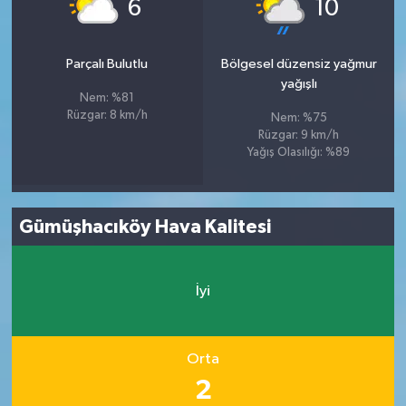
°
°
6
10
Parçalı Bulutlu
Bölgesel düzensiz yağmur
yağışlı
Nem: %81
Rüzgar: 8 km/h
Nem: %75
Rüzgar: 9 km/h
Yağış Olasılığı: %89
Gümüşhacıköy Hava Kalitesi
İyi
Orta
2