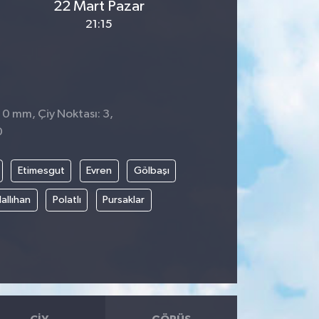
22 Mart Pazar
21:15
: 0 mm, Çiy Noktası: 3,
0
Etimesgut
Evren
Gölbaşı
allıhan
Polatlı
Pursaklar