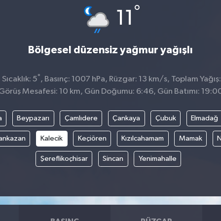
°
11
Bölgesel düzensiz yağmur yağışlı
°
Sıcaklık: 5
, Basınç: 1007 hPa, Rüzgar: 13 km/s, Toplam Yağış
Görüş Mesafesi: 10 km, Gün Doğumu: 6:46, Gün Batımı: 19:0
a
Beypazarı
Çamlıdere
Çankaya
Çubuk
Elmadağ
ankazan
Kalecik
Keçiören
Kızılcahamam
Mamak
N
Şereflikoçhisar
Sincan
Yenimahalle