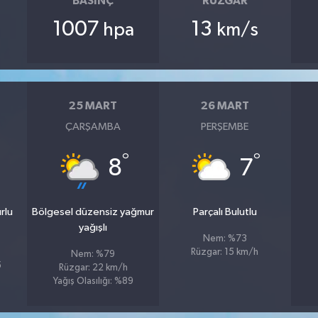
BASINÇ
RÜZGAR
1007
13
hpa
km/s
25 MART
26 MART
ÇARŞAMBA
PERŞEMBE
°
°
8
7
rlu
Bölgesel düzensiz yağmur
Parçalı Bulutlu
yağışlı
Nem: %73
Rüzgar: 15 km/h
Nem: %79
5
Rüzgar: 22 km/h
Yağış Olasılığı: %89