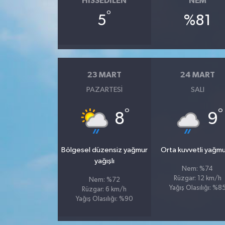
HISSEDILEN
NEM
°
5
%81
23 MART
24 MART
PAZARTESI
SALI
°
°
8
9
Bölgesel düzensiz yağmur
Orta kuvvetli yağmu
yağışlı
Nem: %74
Rüzgar: 12 km/h
Nem: %72
Yağış Olasılığı: %8
Rüzgar: 6 km/h
Yağış Olasılığı: %90