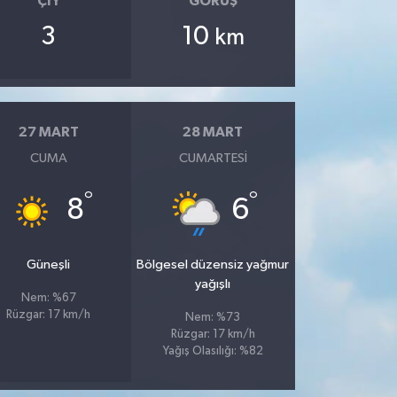
ÇIY
GÖRÜŞ
3
10
km
27 MART
28 MART
CUMA
CUMARTESI
°
°
8
6
Güneşli
Bölgesel düzensiz yağmur
yağışlı
Nem: %67
Rüzgar: 17 km/h
Nem: %73
Rüzgar: 17 km/h
Yağış Olasılığı: %82