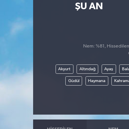
ŞU AN
SPOR
ULUSAL
İLÇELERİMİZ
Nem: %81, Hissedilen 
RESMİ İLAN
Akyurt
Altındağ
Ayaş
Bal
Güdül
Haymana
Kahram