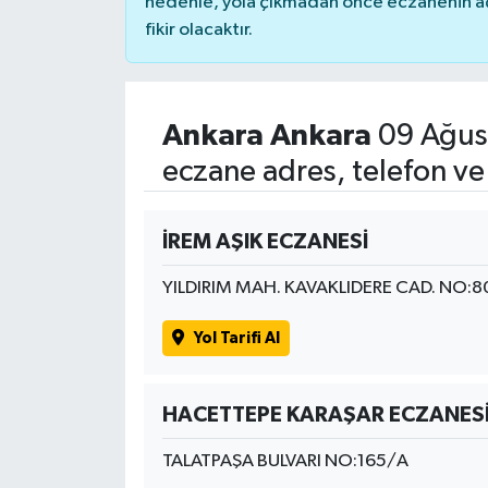
nedenle, yola çıkmadan önce eczanenin açık
fikir olacaktır.
Ankara Ankara
09 Ağus
eczane adres, telefon ve
İREM AŞIK ECZANESİ
YILDIRIM MAH. KAVAKLIDERE CAD. NO:
Yol Tarifi Al
HACETTEPE KARAŞAR ECZANES
TALATPAŞA BULVARI NO:165/A