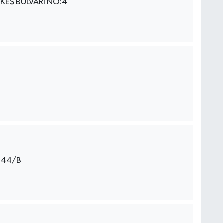
KEŞ BULVARI NO:4
:44/B