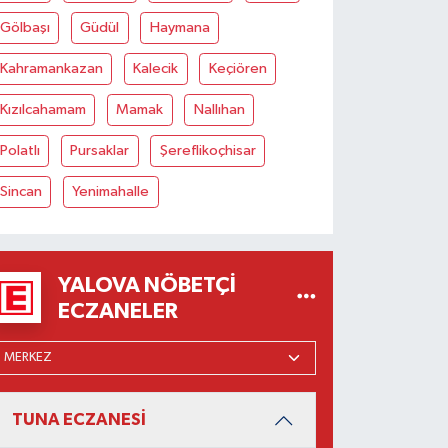
Gölbaşı
Güdül
Haymana
Kahramankazan
Kalecik
Keçiören
Kızılcahamam
Mamak
Nallıhan
Polatlı
Pursaklar
Şereflikoçhisar
Sincan
Yenimahalle
YALOVA NÖBETÇI
ECZANELER
TUNA ECZANESİ