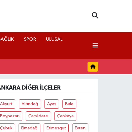
SAĞLIK
SPOR
ULUSAL
ANKARA DIĞER İLÇELER
Akyurt
Altındağ
Ayaş
Bala
Beypazarı
Çamlıdere
Çankaya
Çubuk
Elmadağ
Etimesgut
Evren