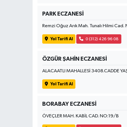
PARK ECZANESİ
Remzi Oğuz Arık Mah. Tunalı Hilmi Cad.
Yol Tarifi Al
0 (312) 426 96 08
ÖZGÜR ŞAHİN ECZANESİ
ALACAATLI MAHALLESİ 3408.CADDE YA
Yol Tarifi Al
BORABAY ECZANESİ
ÖVEÇLER MAH. KABİL CAD. NO:19/B