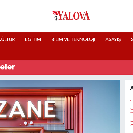
KÜLTÜR
EĞİTİM
BİLİM VE TEKNOLOJİ
ASAYİŞ
eler