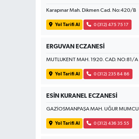
Karapınar Mah. Dikmen Cad. No:420/B
Yol Tarifi Al
0 (312) 475 75 17
ERGUVAN ECZANESİ
MUTLUKENT MAH. 1920. CAD. NO:81/A
Yol Tarifi Al
0 (312) 235 84 86
ESİN KURANEL ECZANESİ
GAZİOSMANPAŞA MAH. UĞUR MUMCU 
Yol Tarifi Al
0 (312) 436 35 55