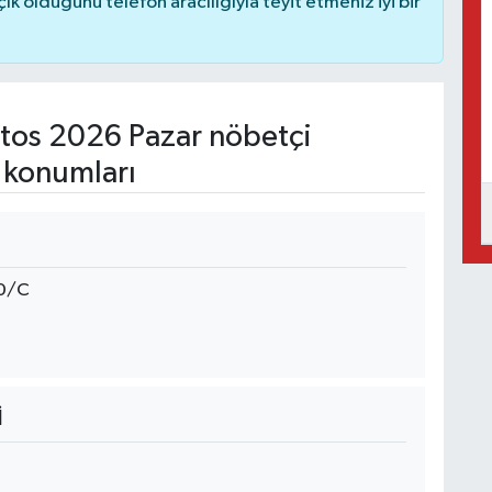
 olduğunu telefon aracılığıyla teyit etmeniz iyi bir
tos 2026 Pazar nöbetçi
 konumları
80/C
İ