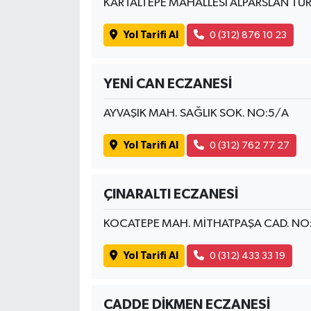
KARTALTEPE MAHALLESİ ALPARSLAN TÜR
Yol Tarifi Al
0 (312) 876 10 23
YENİ CAN ECZANESİ
AYVAŞIK MAH. SAĞLIK SOK. NO:5/A
Yol Tarifi Al
0 (312) 762 77 27
ÇINARALTI ECZANESİ
KOCATEPE MAH. MİTHATPAŞA CAD. NO
Yol Tarifi Al
0 (312) 433 33 19
CADDE DİKMEN ECZANESİ