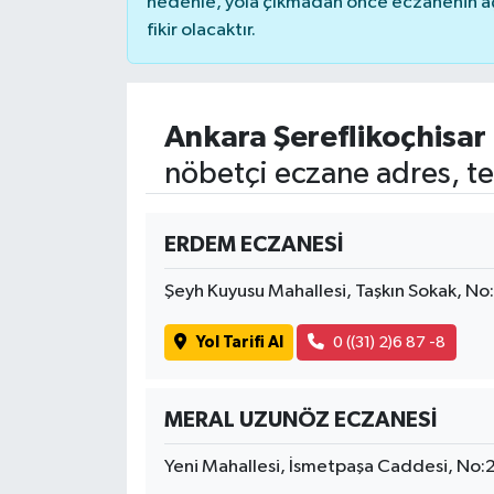
nedenle, yola çıkmadan önce eczanenin açık
fikir olacaktır.
Ankara Şereflikoçhisar
nöbetçi eczane adres, te
ERDEM ECZANESİ
Şeyh Kuyusu Mahallesi, Taşkın Sokak, No:
Yol Tarifi Al
0 ((31) 2)6 87 -8
MERAL UZUNÖZ ECZANESİ
Yeni Mahallesi, İsmetpaşa Caddesi, No:2