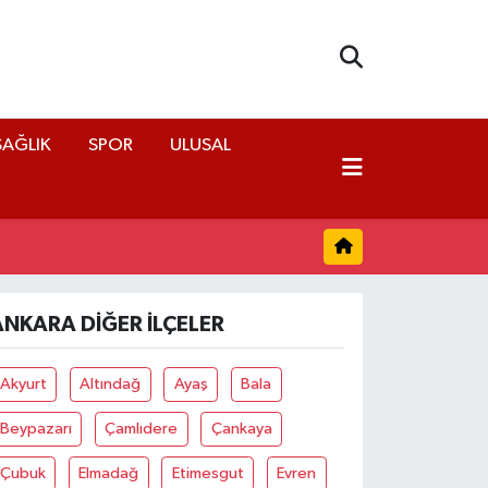
SAĞLIK
SPOR
ULUSAL
ANKARA DIĞER İLÇELER
Akyurt
Altındağ
Ayaş
Bala
Beypazarı
Çamlıdere
Çankaya
Çubuk
Elmadağ
Etimesgut
Evren