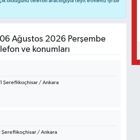
 olduğunu telefon aracılığıyla teyit etmeniz iyi bir
06 Ağustos 2026 Perşembe
lefon ve konumları
1 Şereflikoçhisar / Ankara
 Şereflikoçhisar / Ankara