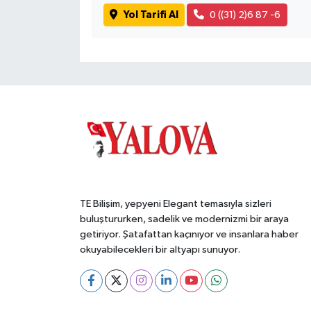
Yol Tarifi Al
0 ((31) 2)6 87 -6
TE Bilişim, yepyeni Elegant temasıyla sizleri
buluştururken, sadelik ve modernizmi bir araya
getiriyor. Şatafattan kaçınıyor ve insanlara haber
okuyabilecekleri bir altyapı sunuyor.