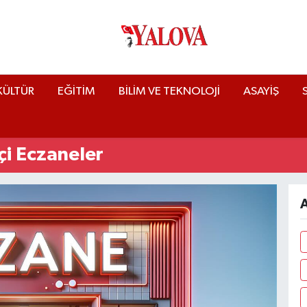
KÜLTÜR
EĞİTİM
BİLİM VE TEKNOLOJİ
ASAYİŞ
çi Eczaneler