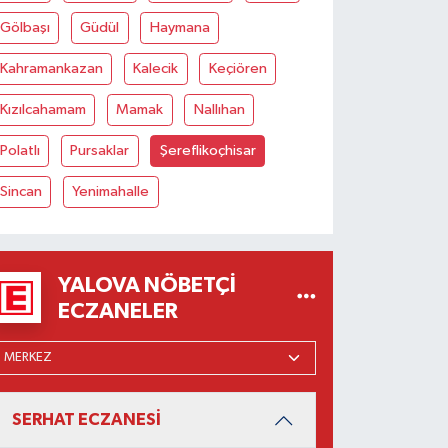
Gölbaşı
Güdül
Haymana
Kahramankazan
Kalecik
Keçiören
Kızılcahamam
Mamak
Nallıhan
Polatlı
Pursaklar
Şereflikoçhisar
Sincan
Yenimahalle
YALOVA NÖBETÇI
ECZANELER
SERHAT ECZANESİ