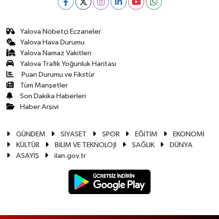
Yalova Nöbetçi Eczaneler
Yalova Hava Durumu
Yalova Namaz Vakitleri
Yalova Trafik Yoğunluk Haritası
Puan Durumu ve Fikstür
Tüm Manşetler
Son Dakika Haberleri
Haber Arşivi
GÜNDEM
SİYASET
SPOR
EĞİTİM
EKONOMİ
KÜLTÜR
BİLİM VE TEKNOLOJİ
SAĞLIK
DÜNYA
ASAYİŞ
ilan.gov.tr