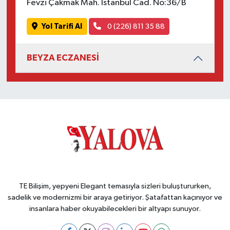
Fevzi Çakmak Mah. İstanbul Cad. No:36/B
Yol Tarifi Al
0 (226) 811 35 88
BEYZA ECZANESİ
TE Bilişim, yepyeni Elegant temasıyla sizleri buluştururken,
sadelik ve modernizmi bir araya getiriyor. Şatafattan kaçınıyor ve
insanlara haber okuyabilecekleri bir altyapı sunuyor.