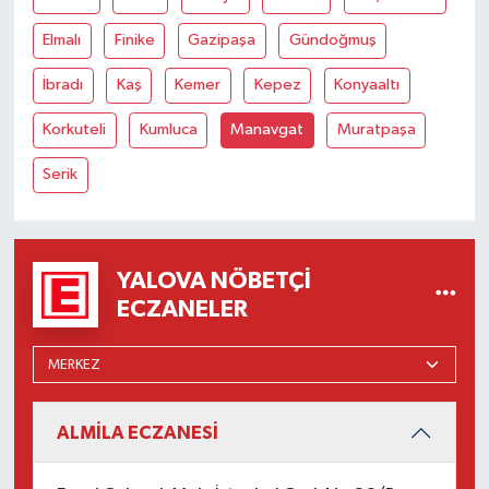
Elmalı
Finike
Gazipaşa
Gündoğmuş
İbradı
Kaş
Kemer
Kepez
Konyaaltı
Korkuteli
Kumluca
Manavgat
Muratpaşa
Serik
YALOVA NÖBETÇI
ECZANELER
ALMİLA ECZANESİ