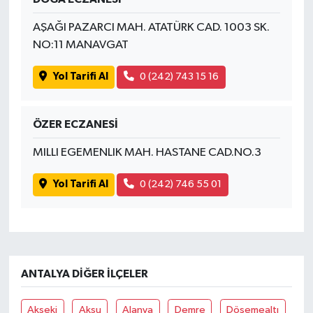
AŞAĞI PAZARCI MAH. ATATÜRK CAD. 1003 SK.
NO:11 MANAVGAT
Yol Tarifi Al
0 (242) 743 15 16
ÖZER ECZANESİ
MILLI EGEMENLIK MAH. HASTANE CAD.NO.3
Yol Tarifi Al
0 (242) 746 55 01
ANTALYA DIĞER İLÇELER
Akseki
Aksu
Alanya
Demre
Döşemealtı