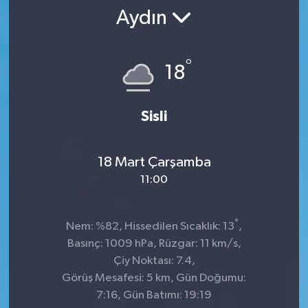
Aydın
SPOR
ULUSAL
°
18
İLÇELERİMİZ
Sisli
RESMİ İLAN
18 Mart Çarşamba
11:00
°
Nem: %82, Hissedilen Sıcaklık: 13
,
Basınç: 1009 hPa, Rüzgar: 11 km/s,
Çiy Noktası: 7.4,
Görüş Mesafesi: 5 km, Gün Doğumu:
7:16, Gün Batımı: 19:19