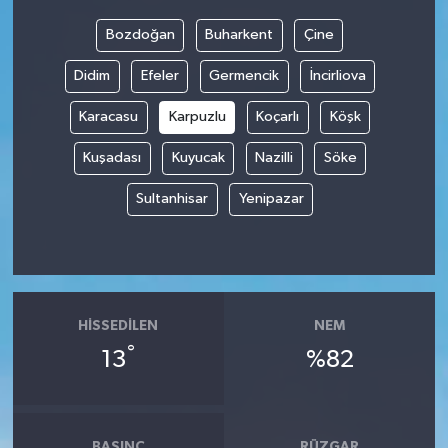
Bozdoğan
Buharkent
Çine
Didim
Efeler
Germencik
İncirliova
Karacasu
Karpuzlu
Koçarlı
Köşk
Kuşadası
Kuyucak
Nazilli
Söke
Sultanhisar
Yenipazar
HISSEDILEN
NEM
°
13
%82
BASINÇ
RÜZGAR