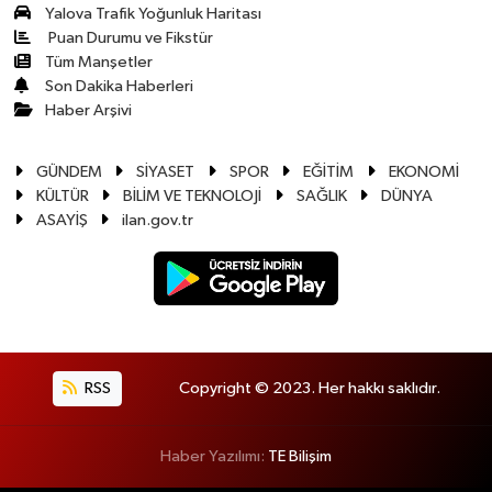
Yalova Trafik Yoğunluk Haritası
Puan Durumu ve Fikstür
Tüm Manşetler
Son Dakika Haberleri
Haber Arşivi
GÜNDEM
SİYASET
SPOR
EĞİTİM
EKONOMİ
KÜLTÜR
BİLİM VE TEKNOLOJİ
SAĞLIK
DÜNYA
ASAYİŞ
ilan.gov.tr
RSS
Copyright © 2023. Her hakkı saklıdır.
Haber Yazılımı:
TE Bilişim