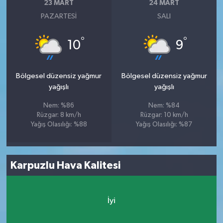
23 MART
24 MART
PAZARTESI
SALI
°
°
10
9
Bölgesel düzensiz yağmur
Bölgesel düzensiz yağmur
yağışlı
yağışlı
Nem: %86
Nem: %84
Rüzgar: 8 km/h
Rüzgar: 10 km/h
Yağış Olasılığı: %88
Yağış Olasılığı: %87
Karpuzlu Hava Kalitesi
İyi