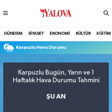
GÜNDEM
Yalova Nöbetçi Eczaneler
SİYASET
Yalova Hava Durumu
GÜNDEM
SİYASET
EKONOMİ
KÜLTÜR
EĞİTİM
EKONOMİ
Yalova Namaz Vakitleri
Karpuzlu Hava Durumu
KÜLTÜR
Yalova Trafik Yoğunluk Haritası
EĞİTİM
Puan Durumu ve Fikstür
Karpuzlu Bugün, Yarın ve 1
Haftalık Hava Durumu Tahmini
BİLİM VE TEKNOLOJİ
Tüm Manşetler
ASAYİŞ
Son Dakika Haberleri
ŞU AN
SAĞLIK
Haber Arşivi