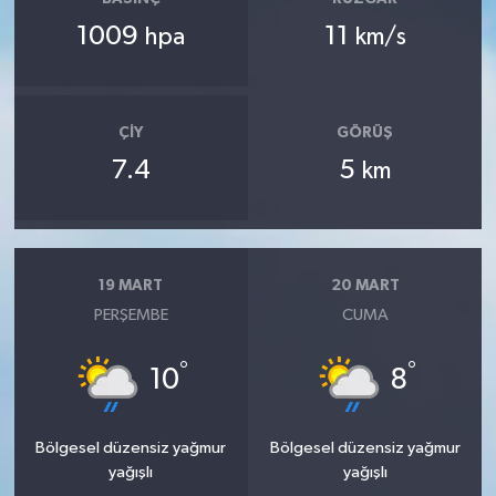
1009
11
hpa
km/s
ÇIY
GÖRÜŞ
7.4
5
km
19 MART
20 MART
PERŞEMBE
CUMA
°
°
10
8
Bölgesel düzensiz yağmur
Bölgesel düzensiz yağmur
yağışlı
yağışlı