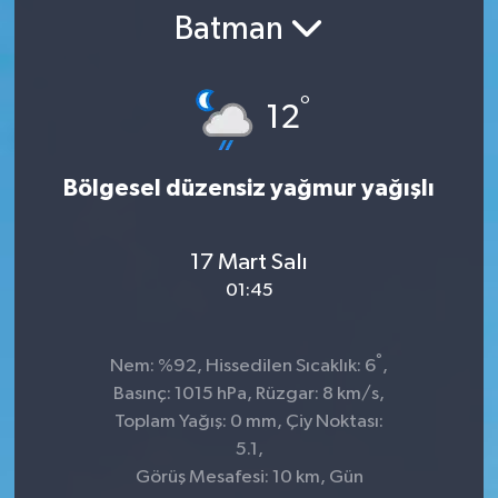
Batman
SPOR
ULUSAL
°
12
İLÇELERİMİZ
Bölgesel düzensiz yağmur yağışlı
RESMİ İLAN
17 Mart Salı
01:45
°
Nem: %92, Hissedilen Sıcaklık: 6
,
Basınç: 1015 hPa, Rüzgar: 8 km/s,
Toplam Yağış: 0 mm, Çiy Noktası:
5.1,
Görüş Mesafesi: 10 km, Gün