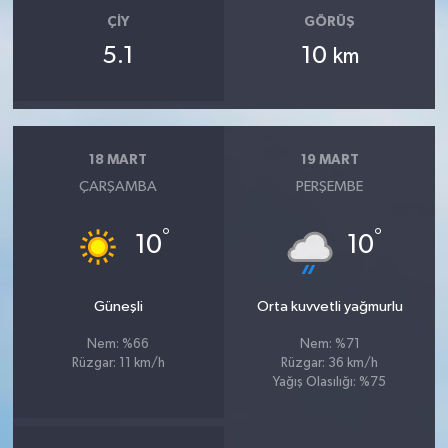
ÇIY
GÖRÜŞ
5.1
10
km
18 MART
19 MART
ÇARŞAMBA
PERŞEMBE
°
°
10
10
Güneşli
Orta kuvvetli yağmurlu
Nem: %66
Nem: %71
Rüzgar: 11 km/h
Rüzgar: 36 km/h
Yağış Olasılığı: %75