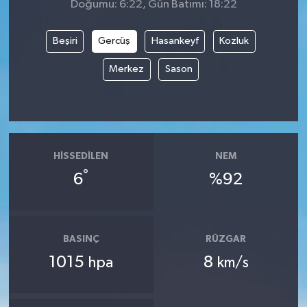
Doğumu: 6:22, Gün Batımı: 18:22
Beşiri
Gercüş
Hasankeyf
Kozluk
Merkez
Sason
HISSEDILEN
NEM
°
6
%92
BASINÇ
RÜZGAR
1015
8
hpa
km/s