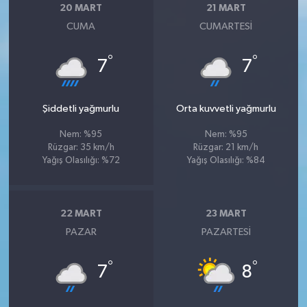
20 MART
21 MART
CUMA
CUMARTESI
°
°
7
7
Şiddetli yağmurlu
Orta kuvvetli yağmurlu
Nem: %95
Nem: %95
Rüzgar: 35 km/h
Rüzgar: 21 km/h
Yağış Olasılığı: %72
Yağış Olasılığı: %84
22 MART
23 MART
PAZAR
PAZARTESI
°
°
7
8