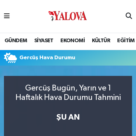
GÜNDEM
Yalova Nöbetçi Eczaneler
SİYASET
Yalova Hava Durumu
GÜNDEM
SİYASET
EKONOMİ
KÜLTÜR
EĞİTİM
EKONOMİ
Yalova Namaz Vakitleri
Gercüş Hava Durumu
KÜLTÜR
Yalova Trafik Yoğunluk Haritası
EĞİTİM
Puan Durumu ve Fikstür
Gercüş Bugün, Yarın ve 1
Haftalık Hava Durumu Tahmini
BİLİM VE TEKNOLOJİ
Tüm Manşetler
ASAYİŞ
Son Dakika Haberleri
ŞU AN
SAĞLIK
Haber Arşivi