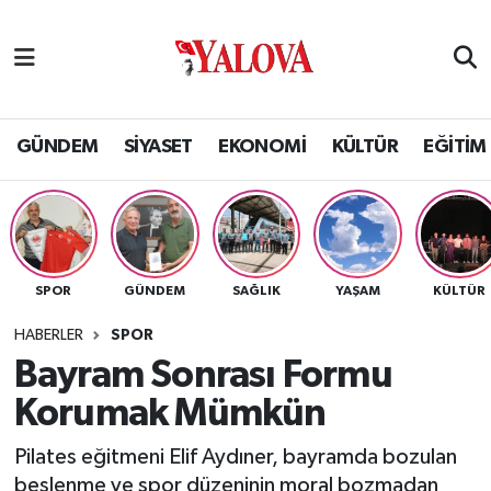
GÜNDEM
Yalova Nöbetçi Eczaneler
SİYASET
Yalova Hava Durumu
GÜNDEM
SİYASET
EKONOMİ
KÜLTÜR
EĞİTİM
EKONOMİ
Yalova Namaz Vakitleri
KÜLTÜR
Yalova Trafik Yoğunluk Haritası
SPOR
GÜNDEM
SAĞLIK
YAŞAM
KÜLTÜR
EĞİTİM
Puan Durumu ve Fikstür
HABERLER
SPOR
BİLİM VE TEKNOLOJİ
Tüm Manşetler
Bayram Sonrası Formu
Korumak Mümkün
ASAYİŞ
Son Dakika Haberleri
Pilates eğitmeni Elif Aydıner, bayramda bozulan
SAĞLIK
Haber Arşivi
beslenme ve spor düzeninin moral bozmadan