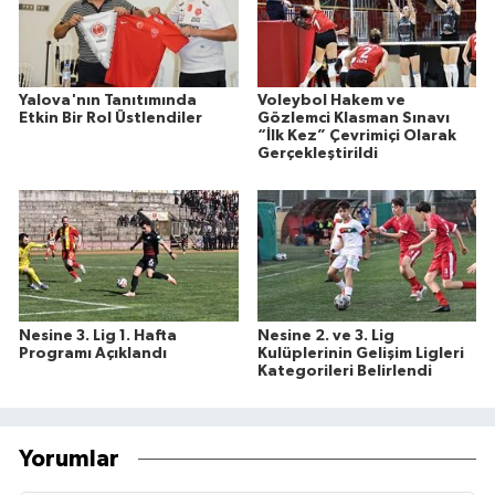
Yalova'nın Tanıtımında
Voleybol Hakem ve
Etkin Bir Rol Üstlendiler
Gözlemci Klasman Sınavı
“İlk Kez” Çevrimiçi Olarak
Gerçekleştirildi
Nesine 3. Lig 1. Hafta
Nesine 2. ve 3. Lig
Programı Açıklandı
Kulüplerinin Gelişim Ligleri
Kategorileri Belirlendi
Yorumlar