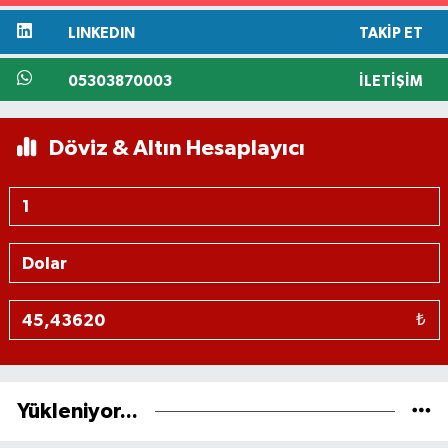
LINKEDIN
TAKIP ET
05303870003
İLETIŞIM
Döviz & Altın Hesaplayıcı
₺
Yükleniyor...