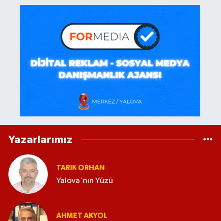
Yazarlarımız
TARIK ORHAN
Yalova'nın Yüzü
AHMET AKYOL