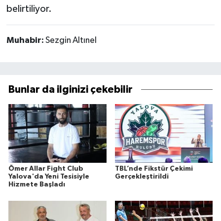
belirtiliyor.
Muhabir:
Sezgin Altınel
Bunlar da ilginizi çekebilir
Ömer Allar Fight Club
TBL’nde Fikstür Çekimi
Yalova'da Yeni Tesisiyle
Gerçekleştirildi
Hizmete Başladı