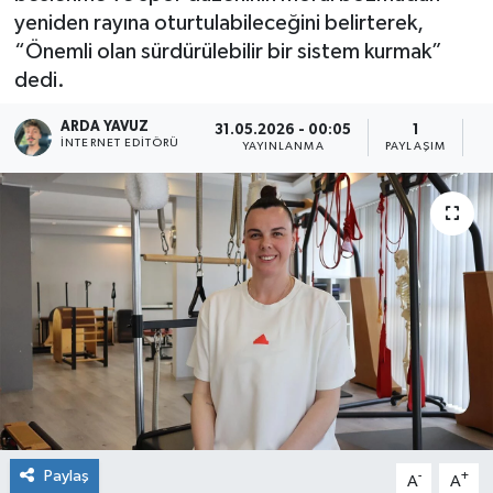
yeniden rayına oturtulabileceğini belirterek,
SPOR
“Önemli olan sürdürülebilir bir sistem kurmak”
dedi.
ULUSAL
ARDA YAVUZ
31.05.2026 - 00:05
1
İNTERNET EDITÖRÜ
YAYINLANMA
PAYLAŞIM
O
İLÇELERİMİZ
RESMİ İLAN
Paylaş
-
+
A
A