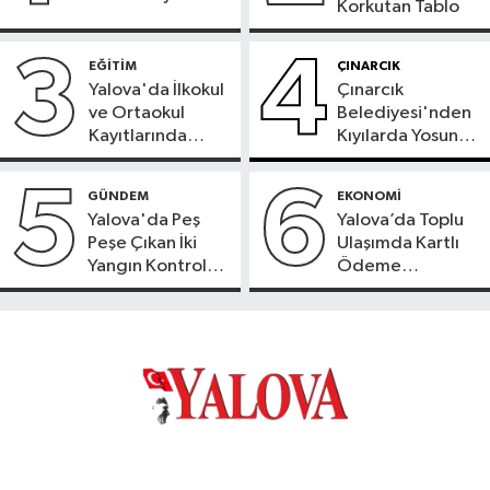
Korkutan Tablo
3
4
EĞİTİM
ÇINARCIK
Yalova'da İlkokul
Çınarcık
ve Ortaokul
Belediyesi'nden
Kayıtlarında
Kıyılarda Yosun
Adres
Temizliği
Doğrulama
5
6
GÜNDEM
EKONOMİ
Süreci Başladı
Yalova'da Peş
Yalova’da Toplu
Peşe Çıkan İki
Ulaşımda Kartlı
Yangın Kontrol
Ödeme
Altına Alındı
Beklentisi