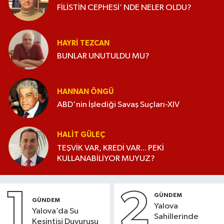
FİLİSTİN CEPHESİ’ NDE NELER OLDU?
HAYRI TEZCAN
BUNLAR UNUTULDU MU?
HANNAN ÖNGÜ
ABD'nin İşlediği Savaş Suçları-XIV
HALIT GÜLEÇ
TEŞVİK VAR, KREDİ VAR... PEKİ
KULLANABİLİYOR MUYUZ?
1
2
GÜNDEM
GÜNDEM
Yalova
Yalova’da Su
Sahillerinde
Kesintisi Duyurusu