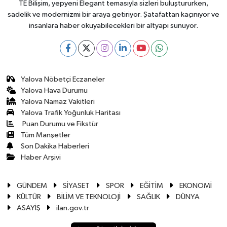
TE Bilişim, yepyeni Elegant temasıyla sizleri buluştururken,
sadelik ve modernizmi bir araya getiriyor. Şatafattan kaçınıyor ve
insanlara haber okuyabilecekleri bir altyapı sunuyor.
Yalova Nöbetçi Eczaneler
Yalova Hava Durumu
Yalova Namaz Vakitleri
Yalova Trafik Yoğunluk Haritası
Puan Durumu ve Fikstür
Tüm Manşetler
Son Dakika Haberleri
Haber Arşivi
GÜNDEM
SİYASET
SPOR
EĞİTİM
EKONOMİ
KÜLTÜR
BİLİM VE TEKNOLOJİ
SAĞLIK
DÜNYA
ASAYİŞ
ilan.gov.tr