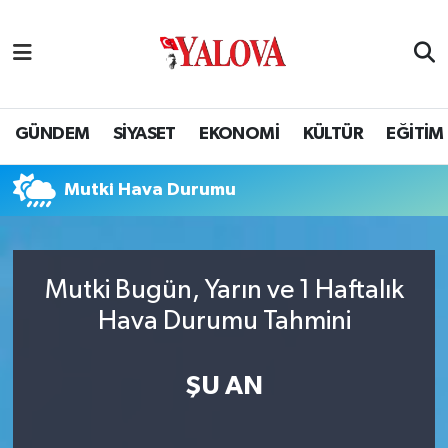
GÜNDEM
Yalova Nöbetçi Eczaneler
SİYASET
Yalova Hava Durumu
GÜNDEM
SİYASET
EKONOMİ
KÜLTÜR
EĞİTİM
EKONOMİ
Yalova Namaz Vakitleri
Mutki Hava Durumu
KÜLTÜR
Yalova Trafik Yoğunluk Haritası
EĞİTİM
Puan Durumu ve Fikstür
Mutki Bugün, Yarın ve 1 Haftalık
Hava Durumu Tahmini
BİLİM VE TEKNOLOJİ
Tüm Manşetler
ASAYİŞ
Son Dakika Haberleri
ŞU AN
SAĞLIK
Haber Arşivi