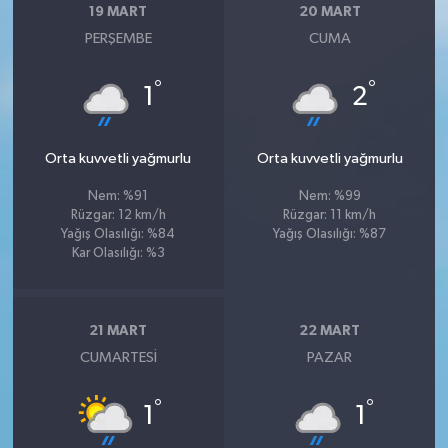
19 MART
20 MART
PERŞEMBE
CUMA
°
°
1
2
Orta kuvvetli yağmurlu
Orta kuvvetli yağmurlu
Nem: %91
Nem: %99
Rüzgar: 12 km/h
Rüzgar: 11 km/h
Yağış Olasılığı: %84
Yağış Olasılığı: %87
Kar Olasılığı: %3
21 MART
22 MART
CUMARTESI
PAZAR
°
°
1
1