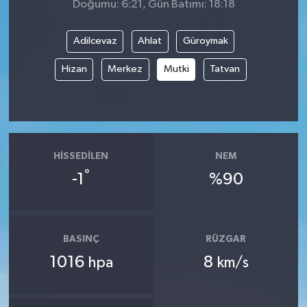
Doğumu: 6:21, Gün Batımı: 18:18
Adilcevaz
Ahlat
Güroymak
Hizan
Merkez
Mutki
Tatvan
HISSEDILEN
NEM
°
-1
%90
BASINÇ
RÜZGAR
1016
8
hpa
km/s