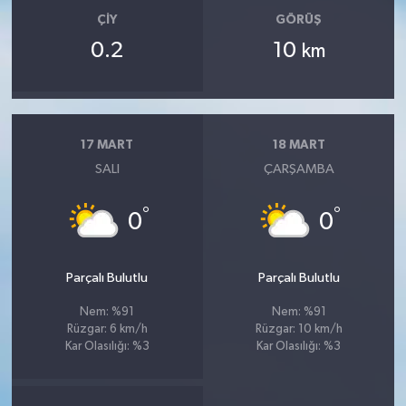
ÇIY
GÖRÜŞ
0.2
10
km
17 MART
18 MART
SALI
ÇARŞAMBA
°
°
0
0
Parçalı Bulutlu
Parçalı Bulutlu
Nem: %91
Nem: %91
Rüzgar: 6 km/h
Rüzgar: 10 km/h
Kar Olasılığı: %3
Kar Olasılığı: %3