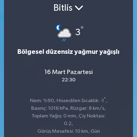
Bitlis
SPOR
ULUSAL
°
3
İLÇELERİMİZ
Bölgesel düzensiz yağmur yağışlı
RESMİ İLAN
16 Mart Pazartesi
22:30
°
Nem: %90, Hissedilen Sıcaklık: -1
,
Basınç: 1016 hPa, Rüzgar: 8 km/s,
Toplam Yağış: 0 mm, Çiy Noktası:
0.2,
Görüş Mesafesi: 10 km, Gün