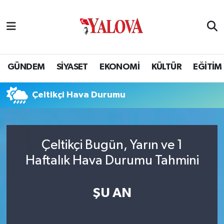
GÜNDEM
Yalova Nöbetçi Eczaneler
SİYASET
Yalova Hava Durumu
GÜNDEM
SİYASET
EKONOMİ
KÜLTÜR
EĞİTİM
EKONOMİ
Yalova Namaz Vakitleri
Çeltikçi Hava Durumu
KÜLTÜR
Yalova Trafik Yoğunluk Haritası
EĞİTİM
Puan Durumu ve Fikstür
Çeltikçi Bugün, Yarın ve 1
Haftalık Hava Durumu Tahmini
BİLİM VE TEKNOLOJİ
Tüm Manşetler
ASAYİŞ
Son Dakika Haberleri
ŞU AN
SAĞLIK
Haber Arşivi