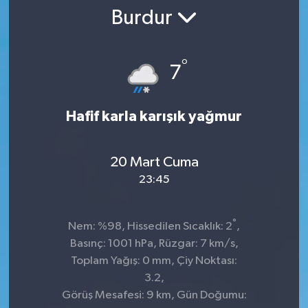
Burdur
SPOR
ULUSAL
°
7
İLÇELERİMİZ
Hafif karla karışık yağmur
RESMİ İLAN
20 Mart Cuma
23:45
°
Nem: %98, Hissedilen Sıcaklık: 2
,
Basınç: 1001 hPa, Rüzgar: 7 km/s,
Toplam Yağış: 0 mm, Çiy Noktası:
3.2,
Görüş Mesafesi: 9 km, Gün Doğumu: