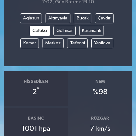
7:02, Gün Batımı: 19:10
Ağlasun
Altınyayla
Bucak
Çavdır
Çeltikçi
Gölhisar
Karamanlı
Kemer
Merkez
Tefenni
Yeşilova
HISSEDILEN
NEM
°
2
%98
BASINÇ
RÜZGAR
1001
7
hpa
km/s