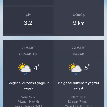
ÇIY
GÖRÜŞ
3.2
9
km
21 MART
22 MART
CUMARTESI
PAZAR
°
°
4
5
Bölgesel düzensiz yağmur
Bölgesel düzensiz yağmur
yağışlı
yağışlı
Nem: %92
Nem: %88
Rüzgar: 9 km/h
Rüzgar: 7 km/h
Yağış Olasılığı: %89
Yağış Olasılığı: %85