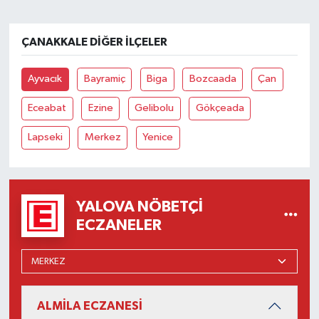
ÇANAKKALE DIĞER İLÇELER
Ayvacık
Bayramiç
Biga
Bozcaada
Çan
Eceabat
Ezine
Gelibolu
Gökçeada
Lapseki
Merkez
Yenice
YALOVA NÖBETÇI
ECZANELER
ALMİLA ECZANESİ