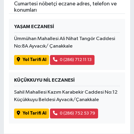
Cumartesi nöbetçi eczane adres, telefon ve
konumları
YAŞAM ECZANESİ
Ümmühan Mahallesi Ali Nihat Tangör Caddesi
No:8A Ayvacık/ Çanakkale
Yol Tarifi Al
0 (286) 712 11 13
KÜÇÜKKUYU NİL ECZANESİ
Sahil Mahallesi Kazım Karabekir Caddesi No:12
Küçükkuyu Beldesi Ayvacık/Çanakkale
Yol Tarifi Al
0 (286) 752 53 79