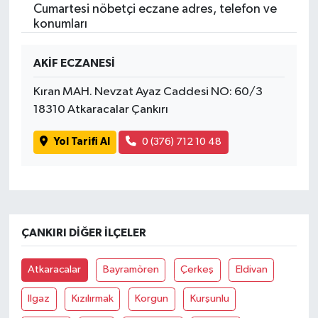
Cumartesi nöbetçi eczane adres, telefon ve
konumları
AKİF ECZANESİ
Kıran MAH. Nevzat Ayaz Caddesi NO: 60/3
18310 Atkaracalar Çankırı
Yol Tarifi Al
0 (376) 712 10 48
ÇANKIRI DIĞER İLÇELER
Atkaracalar
Bayramören
Çerkeş
Eldivan
Ilgaz
Kızılırmak
Korgun
Kurşunlu