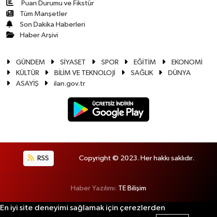
Puan Durumu ve Fikstür
Tüm Manşetler
Son Dakika Haberleri
Haber Arşivi
GÜNDEM
SİYASET
SPOR
EĞİTİM
EKONOMİ
KÜLTÜR
BİLİM VE TEKNOLOJİ
SAĞLIK
DÜNYA
ASAYİŞ
ilan.gov.tr
RSS
Copyright © 2023. Her hakkı saklıdır.
Haber Yazılımı:
TE Bilişim
En iyi site deneyimi sağlamak için çerezlerden