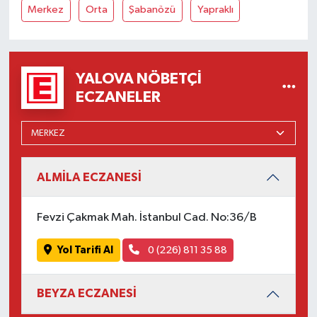
Merkez
Orta
Şabanözü
Yapraklı
YALOVA NÖBETÇI
ECZANELER
ALMİLA ECZANESİ
Fevzi Çakmak Mah. İstanbul Cad. No:36/B
Yol Tarifi Al
0 (226) 811 35 88
BEYZA ECZANESİ