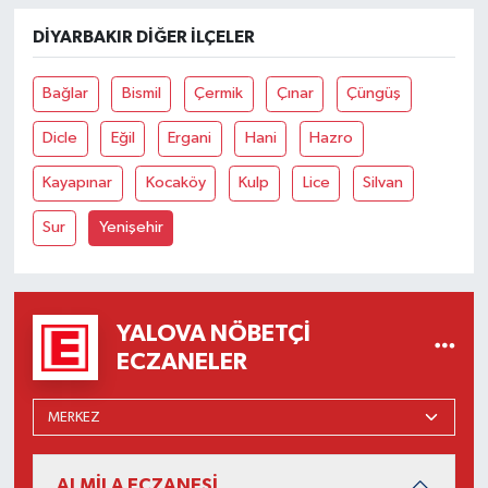
DIYARBAKIR DIĞER İLÇELER
Bağlar
Bismil
Çermik
Çınar
Çüngüş
Dicle
Eğil
Ergani
Hani
Hazro
Kayapınar
Kocaköy
Kulp
Lice
Silvan
Sur
Yenişehir
YALOVA NÖBETÇI
ECZANELER
ALMİLA ECZANESİ