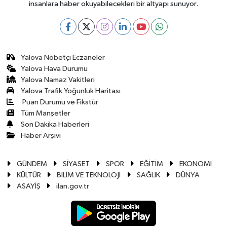
insanlara haber okuyabilecekleri bir altyapı sunuyor.
Yalova Nöbetçi Eczaneler
Yalova Hava Durumu
Yalova Namaz Vakitleri
Yalova Trafik Yoğunluk Haritası
Puan Durumu ve Fikstür
Tüm Manşetler
Son Dakika Haberleri
Haber Arşivi
GÜNDEM
SİYASET
SPOR
EĞİTİM
EKONOMİ
KÜLTÜR
BİLİM VE TEKNOLOJİ
SAĞLIK
DÜNYA
ASAYİŞ
ilan.gov.tr