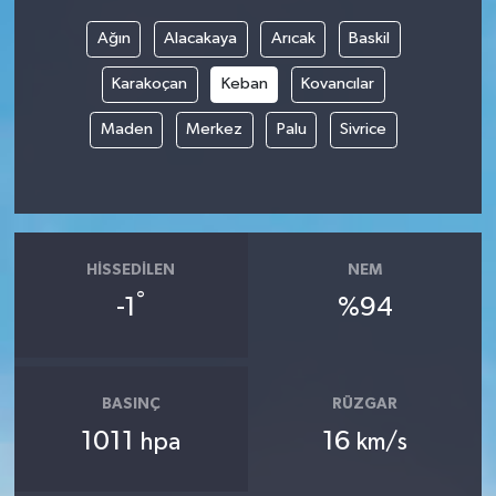
Ağın
Alacakaya
Arıcak
Baskil
Karakoçan
Keban
Kovancılar
Maden
Merkez
Palu
Sivrice
HISSEDILEN
NEM
°
-1
%94
BASINÇ
RÜZGAR
1011
16
hpa
km/s