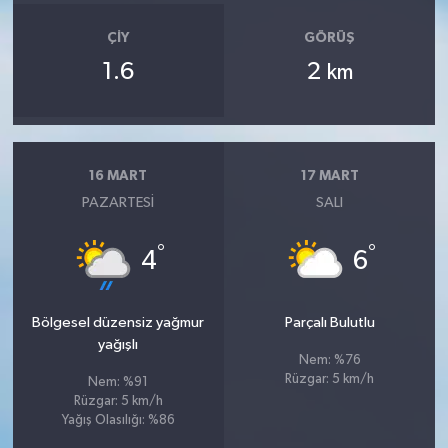
ÇIY
GÖRÜŞ
1.6
2
km
16 MART
17 MART
PAZARTESI
SALI
°
°
4
6
Bölgesel düzensiz yağmur
Parçalı Bulutlu
yağışlı
Nem: %76
Rüzgar: 5 km/h
Nem: %91
Rüzgar: 5 km/h
Yağış Olasılığı: %86