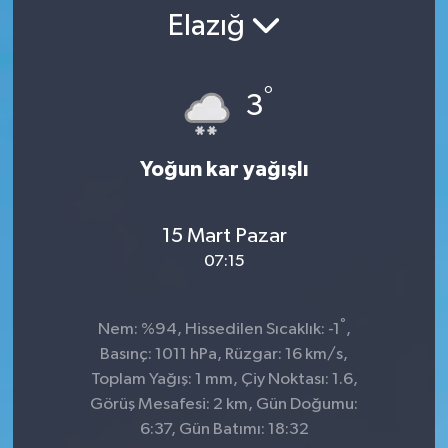
Elazığ
SPOR
ULUSAL
°
3
İLÇELERİMİZ
Yoğun kar yağışlı
RESMİ İLAN
15 Mart Pazar
07:15
°
Nem: %94, Hissedilen Sıcaklık: -1
,
Basınç: 1011 hPa, Rüzgar: 16 km/s,
Toplam Yağış: 1 mm, Çiy Noktası: 1.6,
Görüş Mesafesi: 2 km, Gün Doğumu:
6:37, Gün Batımı: 18:32