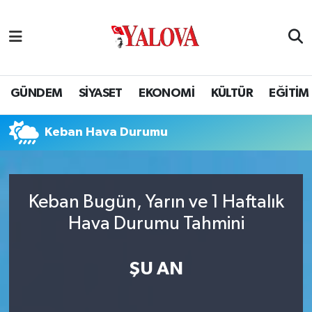
GÜNDEM
Yalova Nöbetçi Eczaneler
SİYASET
Yalova Hava Durumu
GÜNDEM
SİYASET
EKONOMİ
KÜLTÜR
EĞİTİM
EKONOMİ
Yalova Namaz Vakitleri
Keban Hava Durumu
KÜLTÜR
Yalova Trafik Yoğunluk Haritası
EĞİTİM
Puan Durumu ve Fikstür
Keban Bugün, Yarın ve 1 Haftalık
Hava Durumu Tahmini
BİLİM VE TEKNOLOJİ
Tüm Manşetler
ASAYİŞ
Son Dakika Haberleri
ŞU AN
SAĞLIK
Haber Arşivi