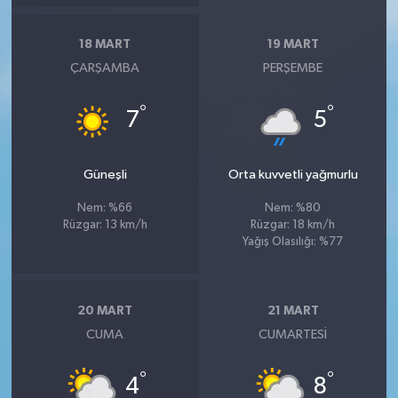
18 MART
19 MART
ÇARŞAMBA
PERŞEMBE
°
°
7
5
Güneşli
Orta kuvvetli yağmurlu
Nem: %66
Nem: %80
Rüzgar: 13 km/h
Rüzgar: 18 km/h
Yağış Olasılığı: %77
20 MART
21 MART
CUMA
CUMARTESI
°
°
4
8