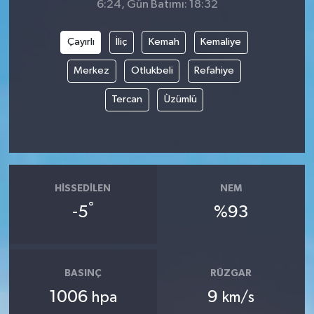
6:24, Gün Batımı: 18:32
Çayırlı
İliç
Kemah
Kemaliye
Merkez
Otlukbeli
Refahiye
Tercan
Üzümlü
HISSEDILEN
NEM
°
-5
%93
BASINÇ
RÜZGAR
1006
9
hpa
km/s