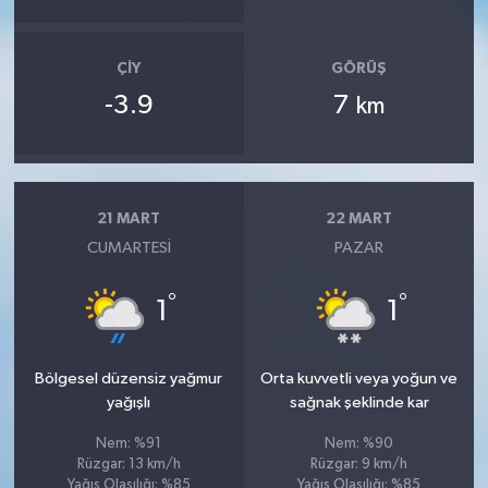
ÇIY
GÖRÜŞ
-3.9
7
km
21 MART
22 MART
CUMARTESI
PAZAR
°
°
1
1
Bölgesel düzensiz yağmur
Orta kuvvetli veya yoğun ve
yağışlı
sağnak şeklinde kar
Nem: %91
Nem: %90
Rüzgar: 13 km/h
Rüzgar: 9 km/h
Yağış Olasılığı: %85
Yağış Olasılığı: %85