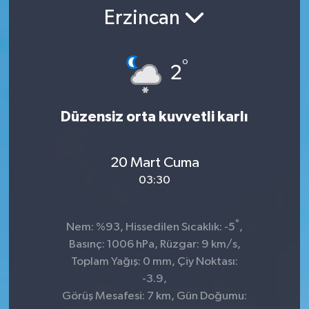
Erzincan
SPOR
ULUSAL
°
2
İLÇELERİMİZ
Düzensiz orta kuvvetli karlı
RESMİ İLAN
20 Mart Cuma
03:30
°
Nem: %93, Hissedilen Sıcaklık: -5
,
Basınç: 1006 hPa, Rüzgar: 9 km/s,
Toplam Yağış: 0 mm, Çiy Noktası:
-3.9,
Görüş Mesafesi: 7 km, Gün Doğumu: