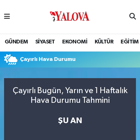
GÜNDEM
Yalova Nöbetçi Eczaneler
SİYASET
Yalova Hava Durumu
GÜNDEM
SİYASET
EKONOMİ
KÜLTÜR
EĞİTİM
EKONOMİ
Yalova Namaz Vakitleri
Çayırlı Hava Durumu
KÜLTÜR
Yalova Trafik Yoğunluk Haritası
EĞİTİM
Puan Durumu ve Fikstür
Çayırlı Bugün, Yarın ve 1 Haftalık
Hava Durumu Tahmini
BİLİM VE TEKNOLOJİ
Tüm Manşetler
ASAYİŞ
Son Dakika Haberleri
ŞU AN
SAĞLIK
Haber Arşivi