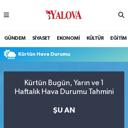
GÜNDEM
Yalova Nöbetçi Eczaneler
SİYASET
Yalova Hava Durumu
GÜNDEM
SİYASET
EKONOMİ
KÜLTÜR
EĞİTİM
EKONOMİ
Yalova Namaz Vakitleri
Kürtün Hava Durumu
KÜLTÜR
Yalova Trafik Yoğunluk Haritası
EĞİTİM
Puan Durumu ve Fikstür
Kürtün Bugün, Yarın ve 1
Haftalık Hava Durumu Tahmini
BİLİM VE TEKNOLOJİ
Tüm Manşetler
ASAYİŞ
Son Dakika Haberleri
ŞU AN
SAĞLIK
Haber Arşivi