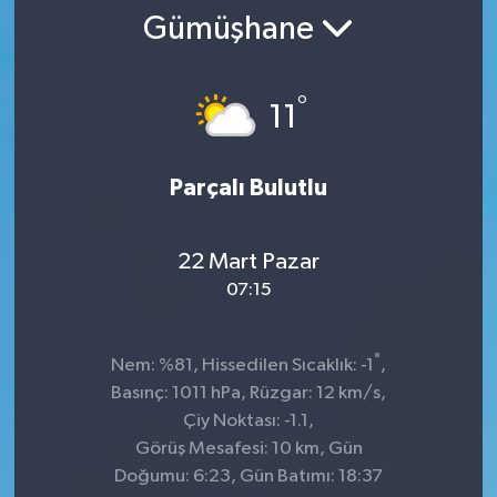
Gümüşhane
SPOR
ULUSAL
°
11
İLÇELERİMİZ
Parçalı Bulutlu
RESMİ İLAN
22 Mart Pazar
07:15
°
Nem: %81, Hissedilen Sıcaklık: -1
,
Basınç: 1011 hPa, Rüzgar: 12 km/s,
Çiy Noktası: -1.1,
Görüş Mesafesi: 10 km, Gün
Doğumu: 6:23, Gün Batımı: 18:37