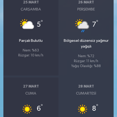
25 MART
26 MART
ÇARŞAMBA
PERŞEMBE
°
°
5
7
Parçalı Bulutlu
Bölgesel düzensiz yağmur
yağışlı
Nem: %63
Rüzgar: 10 km/h
Nem: %72
Rüzgar: 11 km/h
Yağış Olasılığı: %88
27 MART
28 MART
CUMA
CUMARTESI
°
°
6
8