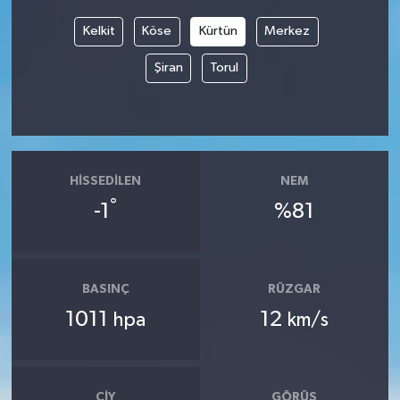
Kelkit
Köse
Kürtün
Merkez
Şiran
Torul
HISSEDILEN
NEM
°
-1
%81
BASINÇ
RÜZGAR
1011
12
hpa
km/s
ÇIY
GÖRÜŞ