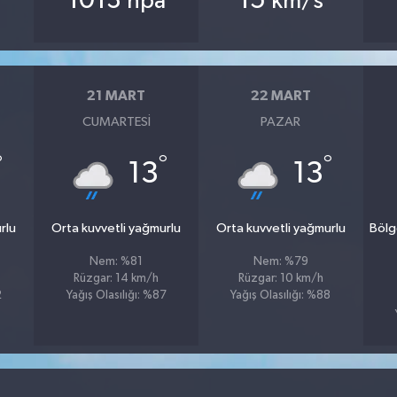
1013
15
hpa
km/s
21 MART
22 MART
CUMARTESI
PAZAR
°
°
°
13
13
rlu
Orta kuvvetli yağmurlu
Orta kuvvetli yağmurlu
Bölg
Nem: %81
Nem: %79
Rüzgar: 14 km/h
Rüzgar: 10 km/h
2
Yağış Olasılığı: %87
Yağış Olasılığı: %88