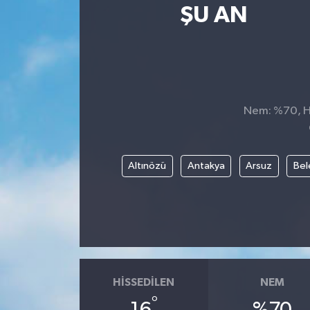
ŞU AN
SPOR
ULUSAL
İLÇELERİMİZ
Nem: %70, Hi
RESMİ İLAN
Altınözü
Antakya
Arsuz
Bel
HISSEDILEN
NEM
°