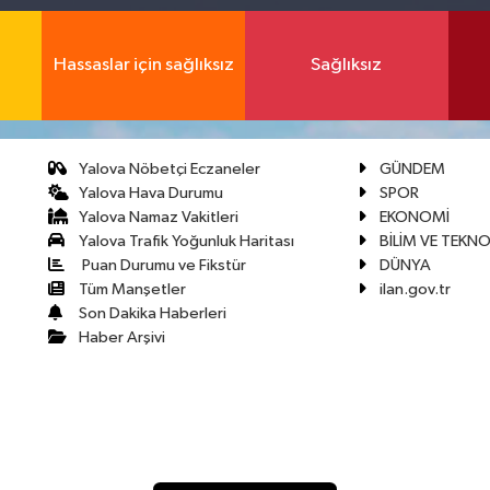
Hassaslar için sağlıksız
Sağlıksız
Yalova Nöbetçi Eczaneler
GÜNDEM
Yalova Hava Durumu
SPOR
Yalova Namaz Vakitleri
EKONOMİ
Yalova Trafik Yoğunluk Haritası
BİLİM VE TEKNO
Puan Durumu ve Fikstür
DÜNYA
Tüm Manşetler
ilan.gov.tr
Son Dakika Haberleri
Haber Arşivi