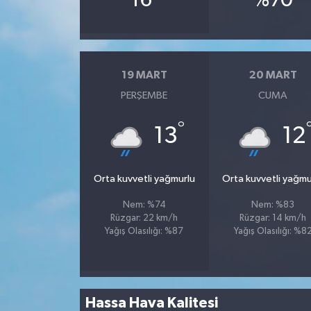
16
%70
19 MART
20 MART
PERŞEMBE
CUMA
°
13
12
Orta kuvvetli yağmurlu
Orta kuvvetli yağmu
Nem: %74
Nem: %83
Rüzgar: 22 km/h
Rüzgar: 14 km/h
Yağış Olasılığı: %87
Yağış Olasılığı: %8
Hassa Hava Kalitesi