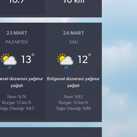
10.7
10
km
23 MART
24 MART
PAZARTESI
SALI
°
°
13
12
esel düzensiz yağmur
Bölgesel düzensiz yağmur
yağışlı
yağışlı
Nem: %74
Nem: %82
Rüzgar: 12 km/h
Rüzgar: 10 km/h
Yağış Olasılığı: %83
Yağış Olasılığı: %88