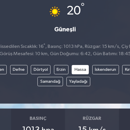
°
20
Güneşli
°
ssedilen Sıcaklık: 16
, Basınç: 1013 hPa, Rüzgar: 15 km/s, Çiy 
Görüş Mesafesi: 10 km, Gün Doğumu: 6:42, Gün Batımı: 18:4
en
Defne
Dörtyol
Erzin
Hassa
İskenderun
Kı
Samandağ
Yayladağı
BASINÇ
RÜZGAR