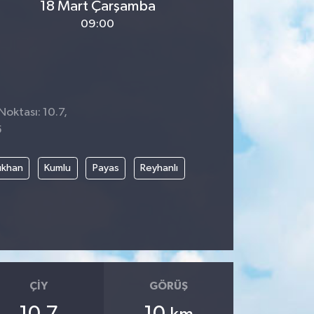
18 Mart Çarşamba
09:00
Noktası: 10.7,
5
rıkhan
Kumlu
Payas
Reyhanlı
ÇIY
GÖRÜŞ