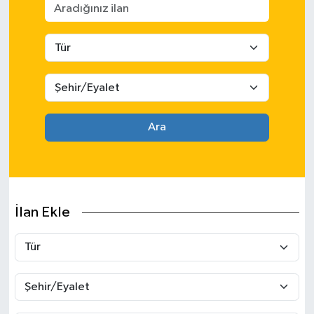
SPOR
ULUSAL
İLÇELERİMİZ
Ara
RESMİ İLAN
İlan Ekle