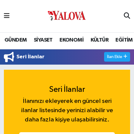
GÜNDEM
Yalova Nöbetçi Eczaneler
SİYASET
Yalova Hava Durumu
GÜNDEM
SİYASET
EKONOMİ
KÜLTÜR
EĞİTİM
EKONOMİ
Yalova Namaz Vakitleri
Seri İlanlar
İlan Ekle
KÜLTÜR
Yalova Trafik Yoğunluk Haritası
EĞİTİM
Puan Durumu ve Fikstür
Seri İlanlar
BİLİM VE TEKNOLOJİ
Tüm Manşetler
İlanınızı ekleyerek en güncel seri
ilanlar listesinde yerinizi alabilir ve
ASAYİŞ
Son Dakika Haberleri
daha fazla kişiye ulaşabilirsiniz.
SAĞLIK
Haber Arşivi