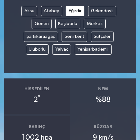
Aksu
Atabey
Eğirdir
Gelendost
Gönen
Keçiborlu
Merkez
Şarkikaraağaç
Senirkent
Sütçüler
Uluborlu
Yalvaç
Yenişarbademli
HISSEDILEN
NEM
°
2
%88
BASINÇ
RÜZGAR
1002
9
hpa
km/s