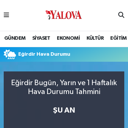
GÜNDEM
Yalova Nöbetçi Eczaneler
SİYASET
Yalova Hava Durumu
GÜNDEM
SİYASET
EKONOMİ
KÜLTÜR
EĞİTİM
EKONOMİ
Yalova Namaz Vakitleri
Eğirdir Hava Durumu
KÜLTÜR
Yalova Trafik Yoğunluk Haritası
EĞİTİM
Puan Durumu ve Fikstür
Eğirdir Bugün, Yarın ve 1 Haftalık
Hava Durumu Tahmini
BİLİM VE TEKNOLOJİ
Tüm Manşetler
ASAYİŞ
Son Dakika Haberleri
ŞU AN
SAĞLIK
Haber Arşivi