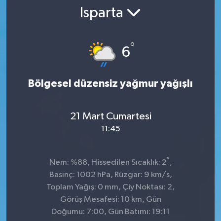
Isparta
SPOR
ULUSAL
°
6
İLÇELERİMİZ
Bölgesel düzensiz yağmur yağışlı
RESMİ İLAN
21 Mart Cumartesi
11:45
°
Nem: %88, Hissedilen Sıcaklık: 2
,
Basınç: 1002 hPa, Rüzgar: 9 km/s,
Toplam Yağış: 0 mm, Çiy Noktası: 2,
Görüş Mesafesi: 10 km, Gün
Doğumu: 7:00, Gün Batımı: 19:11