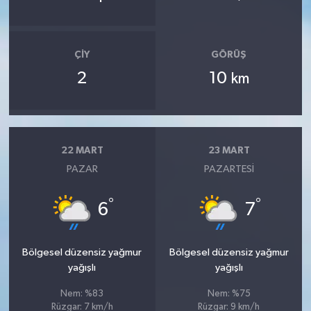
ÇIY
GÖRÜŞ
2
10
km
22 MART
23 MART
PAZAR
PAZARTESI
°
°
6
7
Bölgesel düzensiz yağmur
Bölgesel düzensiz yağmur
yağışlı
yağışlı
Nem: %83
Nem: %75
Rüzgar: 7 km/h
Rüzgar: 9 km/h