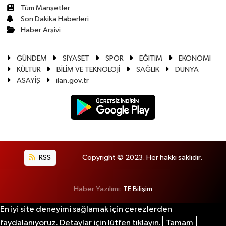
Tüm Manşetler
Son Dakika Haberleri
Haber Arşivi
GÜNDEM
SİYASET
SPOR
EĞİTİM
EKONOMİ
KÜLTÜR
BİLİM VE TEKNOLOJİ
SAĞLIK
DÜNYA
ASAYİŞ
ilan.gov.tr
RSS
Copyright © 2023. Her hakkı saklıdır.
Haber Yazılımı:
TE Bilişim
En iyi site deneyimi sağlamak için çerezlerden
faydalanıyoruz. Detaylar için lütfen tıklayın.
Tamam