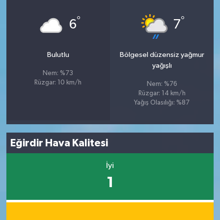
°
°
6
7
Bulutlu
Bölgesel düzensiz yağmur
yağışlı
Nem: %73
Rüzgar: 10 km/h
Nem: %76
Rüzgar: 14 km/h
Yağış Olasılığı: %87
Eğirdir Hava Kalitesi
İyi
1