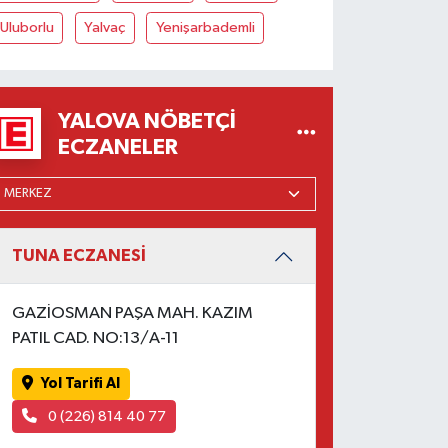
Uluborlu
Yalvaç
Yenişarbademli
YALOVA NÖBETÇI
ECZANELER
TUNA ECZANESİ
GAZİOSMAN PAŞA MAH. KAZIM
PATIL CAD. NO:13/A-11
Yol Tarifi Al
0 (226) 814 40 77