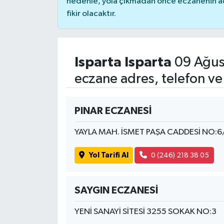
nedenle, yola çıkmadan önce eczanenin açık
fikir olacaktır.
Isparta Isparta
09 Ağus
eczane adres, telefon ve
PINAR ECZANESİ
YAYLA MAH. İSMET PAŞA CADDESİ NO:6
Yol Tarifi Al
0 (246) 218 38 05
SAYGIN ECZANESİ
YENİ SANAYİ SİTESİ 3255 SOKAK NO:3