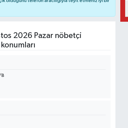
 olduğunu telefon aracılığıyla teyit etmeniz iyi bir
tos 2026 Pazar nöbetçi
 konumları
/B