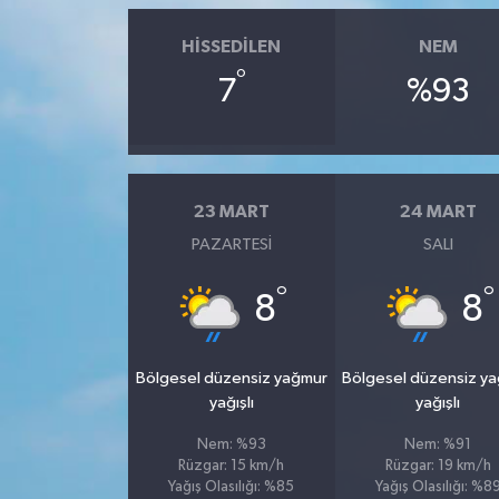
HISSEDILEN
NEM
°
7
%93
23 MART
24 MART
PAZARTESI
SALI
°
°
8
8
Bölgesel düzensiz yağmur
Bölgesel düzensiz y
yağışlı
yağışlı
Nem: %93
Nem: %91
Rüzgar: 15 km/h
Rüzgar: 19 km/h
Yağış Olasılığı: %85
Yağış Olasılığı: %8