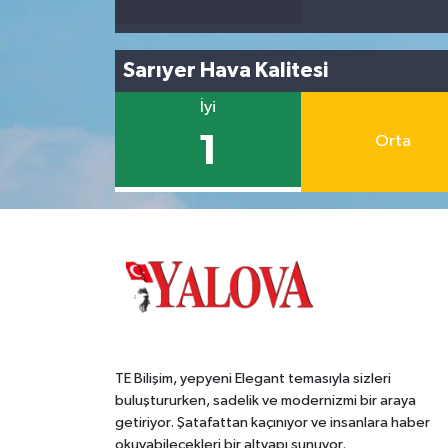
Sarıyer Hava Kalitesi
İyi
1
Orta
TE Bilişim, yepyeni Elegant temasıyla sizleri
buluştururken, sadelik ve modernizmi bir araya
getiriyor. Şatafattan kaçınıyor ve insanlara haber
okuyabilecekleri bir altyapı sunuyor.