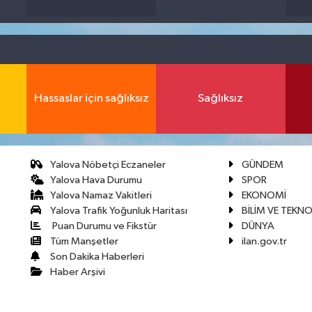
Hassaslar için sağlıksız
Sağlıksız
Yalova Nöbetçi Eczaneler
GÜNDEM
Yalova Hava Durumu
SPOR
Yalova Namaz Vakitleri
EKONOMİ
Yalova Trafik Yoğunluk Haritası
BİLİM VE TEKNO
Puan Durumu ve Fikstür
DÜNYA
Tüm Manşetler
ilan.gov.tr
Son Dakika Haberleri
Haber Arşivi