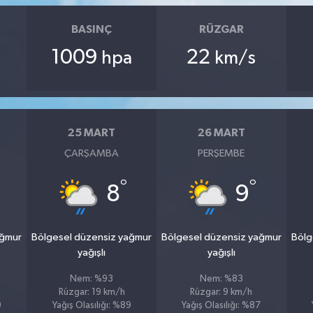
BASINÇ
RÜZGAR
1009
22
hpa
km/s
25 MART
26 MART
ÇARŞAMBA
PERŞEMBE
°
°
8
9
ağmur
Bölgesel düzensiz yağmur
Bölgesel düzensiz yağmur
Bölg
yağışlı
yağışlı
Nem: %93
Nem: %83
Rüzgar: 19 km/h
Rüzgar: 9 km/h
9
Yağış Olasılığı: %89
Yağış Olasılığı: %87