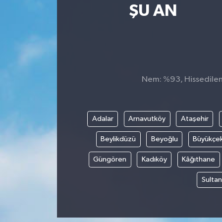
ŞU AN
SPOR
ULUSAL
İLÇELERİMİZ
Nem: %93, Hissedilen 
RESMİ İLAN
Adalar
Arnavutköy
Ataşehir
Beylikdüzü
Beyoğlu
Büyükçe
Güngören
Kadıköy
Kâğıthane
Sultan